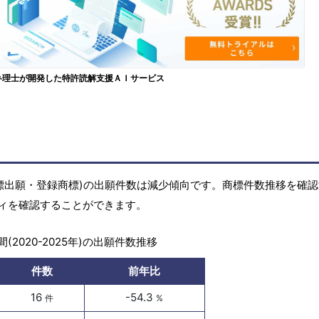
弁理士が開発した特許読解支援ＡＩサービス
標(商標出願・登録商標)の出願件数は減少傾向です。商標件数推移を確
ィを確認することができます。
(2020-2025年)の出願件数推移
件数
前年比
16
-54.3
件
%