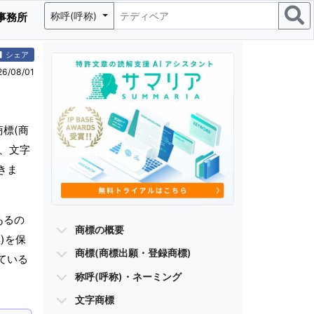
称呼(呼称)
事務所
シェア
/08/01
標(商
)、文字
きま
あるの
商標の概要
)を保
商標(商標出願・登録商標)
ている
称呼(呼称)・ネーミング
文字商標