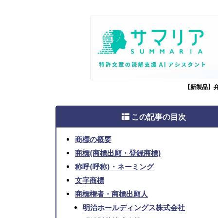
【新製品】
この記事の目次
商標の概要
商標(商標出願・登録商標)
称呼(呼称)・ネーミング
文字商標
商標権者・商標出願人
明治ホールディングス株式会社