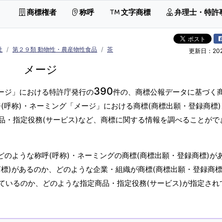
商標権者
称呼
文字商標
弁理士・特許
社
第２９類 動物性・農産物性食品
茶
更新日：2026
メージ
390
メージ」における特許庁発行の
件の、商標公報データに基づく商
(呼称)・ネーミング「メージ」における商標(商標出願・登録商標
品・指定役務(サービス)など、商標に関する情報を調べることがで
どのような称呼(呼称)・ネーミングの商標(商標出願・登録商標)が
標)があるのか、どのような企業・組織が商標(商標出願・登録商標
ているのか、どのような指定商品・指定役務(サービス)が指定され