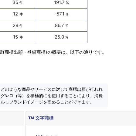
35
191.7
件
%
12
-57.1
件
%
28
86.7
件
%
15
25.0
件
%
標(商標出願・登録商標)の概要は、以下の通りです。
てどのような商品やサービスに対して商標出願が行われ
ングやロゴ等）を積極的にを使用することにより、消費
ールしブランドイメージを高めることができます。
文字商標