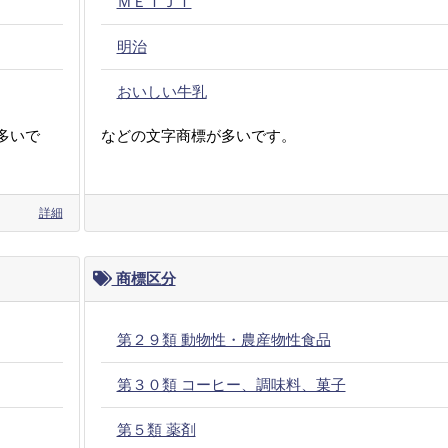
ＭＥＩＪＩ
明治
おいしい牛乳
多いで
などの文字商標が多いです。
詳細
商標区分
第２９類 動物性・農産物性食品
第３０類 コーヒー、調味料、菓子
第５類 薬剤