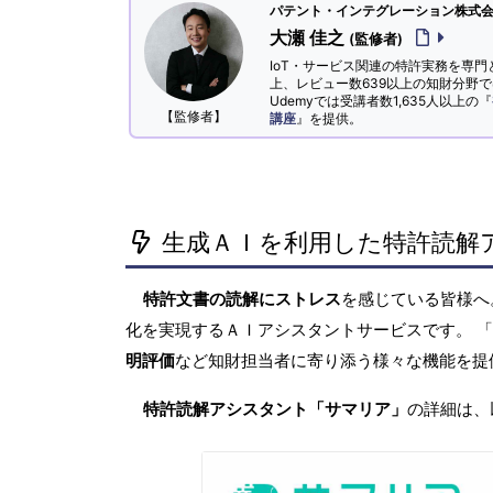
パテント・インテグレーション株式会社
大瀬 佳之
(監修者)
IoT・サービス関連の特許実務を専門
上、レビュー数639以上の知財分野
Udemyでは受講者数1,635人以上の『
【監修者】
講座
』を提供。
生成ＡＩを利用した特許読解
特許文書の読解にストレス
を感じている皆様
化を実現するＡＩアシスタントサービスです。 
明評価
など知財担当者に寄り添う様々な機能を提
特許読解アシスタント「サマリア」
の詳細は、