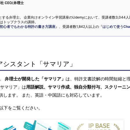
 CEO/弁理士
とする弁理士。 企業向けオンライン学習講座のUdemyにおいて、受講者数3,044人
ではトップクラスの講師。
初心者でもわかる特許の書き方講座
』、受講者数1,842人以上の『
はじめて使うCha
アシスタント「サマリア」
へ。
弁理士が開発した「サマリア」
は、特許文書読解の時間短縮と
「サマリア」は
用語解説、サマリ作成、独自分類付与、スクリーニ
供します。 また、英語・中国語にも対応しています。
以下をご覧ください。