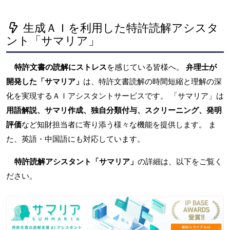
生成ＡＩを利用した特許読解アシスタ
ント「サマリア」
特許文書の読解にストレス
を感じている皆様へ。
弁理士が
開発した「サマリア」
は、特許文書読解の時間短縮と理解の深
化を実現するＡＩアシスタントサービスです。 「サマリア」は
用語解説、サマリ作成、独自分類付与、スクリーニング、発明
評価
など知財担当者に寄り添う様々な機能を提供します。 ま
た、英語・中国語にも対応しています。
特許読解アシスタント「サマリア」
の詳細は、以下をご覧く
ださい。