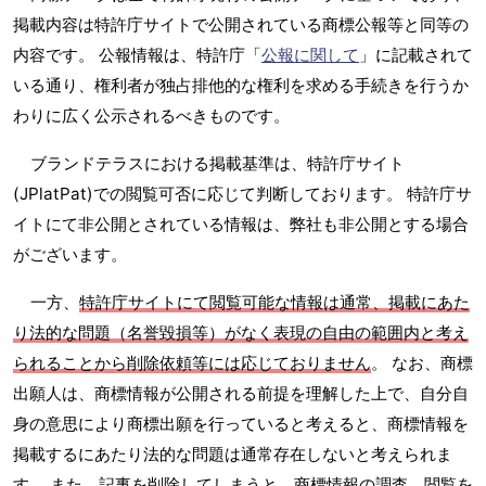
掲載内容は特許庁サイトで公開されている商標公報等と同等の
内容です。 公報情報は、特許庁「
公報に関して
」に記載されて
いる通り、権利者が独占排他的な権利を求める手続きを行うか
わりに広く公示されるべきものです。
ブランドテラスにおける掲載基準は、特許庁サイト
(JPlatPat)での閲覧可否に応じて判断しております。 特許庁サ
イトにて非公開とされている情報は、弊社も非公開とする場合
がございます。
一方、
特許庁サイトにて閲覧可能な情報は通常、掲載にあた
り法的な問題（名誉毀損等）がなく表現の自由の範囲内と考え
られることから削除依頼等には応じておりません
。 なお、商標
出願人は、商標情報が公開される前提を理解した上で、自分自
身の意思により商標出願を行っていると考えると、商標情報を
掲載するにあたり法的な問題は通常存在しないと考えられま
す。 また、記事を削除してしまうと、商標情報の調査、閲覧を