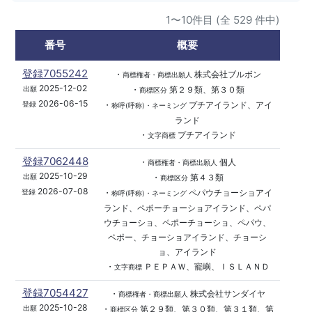
1〜10件目 (全 529 件中)
番号
概要
登録7055242
・
株式会社ブルボン
商標権者・商標出願人
2025-12-02
・
第２９類、第３０類
出願
商標区分
2026-06-15
・
プチアイランド、アイ
登録
称呼(呼称)・ネーミング
ランド
・
プチアイランド
文字商標
登録7062448
・
個人
商標権者・商標出願人
2025-10-29
・
第４３類
出願
商標区分
2026-07-08
・
ペパウチョーショアイ
登録
称呼(呼称)・ネーミング
ランド、ペポーチョーショアイランド、ペパ
ウチョーショ、ペポーチョーショ、ペパウ、
ペポー、チョーショアイランド、チョーシ
ョ、アイランド
・
ＰＥＰＡＷ、寵嶼、ＩＳＬＡＮＤ
文字商標
登録7054427
・
株式会社サンダイヤ
商標権者・商標出願人
2025-10-28
・
第２９類、第３０類、第３１類、第
出願
商標区分