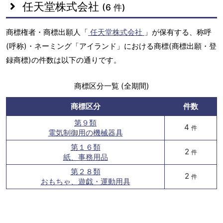
任天堂株式会社
(6 件)
商標権者・商標出願人「
任天堂株式会社
」が保有する、称呼
(呼称)・ネーミング「アイランド」における商標(商標出願・登
録商標)の件数は以下の通りです。
商標区分一覧 (全期間)
商標区分
件数
第９類
4
件
電気制御用の機械器具
第１６類
2
件
紙、事務用品
第２８類
2
件
おもちゃ、遊戯・運動用具