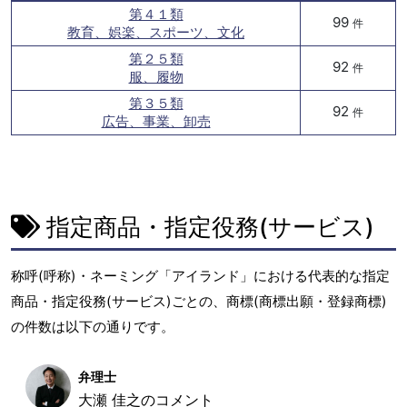
第４１類
99
件
教育、娯楽、スポーツ、文化
第２５類
92
件
服、履物
第３５類
92
件
広告、事業、卸売
指定商品・指定役務(サービス)
称呼(呼称)・ネーミング「アイランド」における代表的な指定
商品・指定役務(サービス)ごとの、商標(商標出願・登録商標)
の件数は以下の通りです。
弁理士
大瀬 佳之のコメント