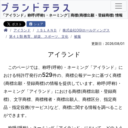
「アイランド」称呼(呼称)・ネーミング | 商標(商標出願・登録商標) 情報
シェア
アイランド
ＩＳＬＡＮＤ
株式会社OGIホールディングス
第４１類 教育、娯楽、スポーツ、文化
被服
更新日：2026/08/01
アイランド
このページでは、称呼(呼称)・ネーミング「アイランド」に
529
おける特許庁発行の
件の、商標公報データに基づく商標
(商標出願・登録商標)の情報を提供しています。称呼(呼称)・
ネーミング「アイランド」における商標(商標出願・登録商
標)、文字商標、商標権者・商標出願人、商標区分、指定商
品・指定役務(サービス)など、商標に関する情報を調べること
ができます。
称呼(呼称)・ネーミング「アイランド」において、どのよう