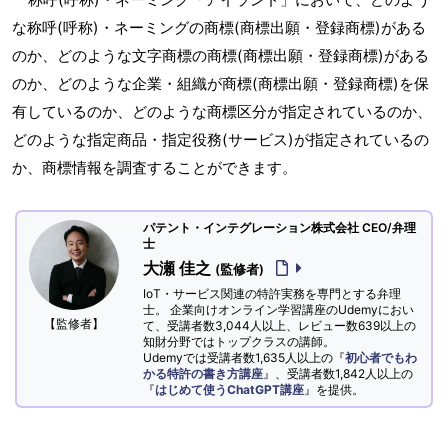
な称呼(呼称)・ネーミングの商標(商標出願・登録商標)がある
のか、どのような文字商標の商標(商標出願・登録商標)がある
のか、どのような企業・組織が商標(商標出願・登録商標)を保
有しているのか、どのような商標区分が指定されているのか、
どのような指定商品・指定役務(サービス)が指定されているの
か、商標情報を調査することができます。
パテント・インテグレーション株式会社 CEO/弁理
士
大瀬 佳之
(監修者)
IoT・サービス関連の特許実務を専門とする弁理
士。 企業向けオンライン学習講座のUdemyにおい
【監修者】
て、受講者数3,044人以上、レビュー数639以上の
知財分野ではトップクラスの講師。
Udemyでは受講者数1,635人以上の『
初心者でもわ
かる特許の書き方講座
』、受講者数1,842人以上の
『
はじめて使うChatGPT講座
』を提供。