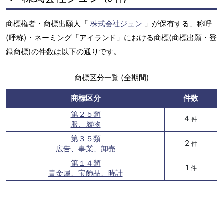
商標権者・商標出願人「
株式会社ジュン
」が保有する、称呼
(呼称)・ネーミング「アイランド」における商標(商標出願・登
録商標)の件数は以下の通りです。
商標区分一覧 (全期間)
商標区分
件数
第２５類
4
件
服、履物
第３５類
2
件
広告、事業、卸売
第１４類
1
件
貴金属、宝飾品、時計