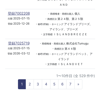
ＡＮＤ
登録7002208
・
個人
商標権者・商標出願人
2025-07-15
・
第２４類、第２５類
出願
商標区分
2025-12-26
・
アイランドブリーズ、
登録
称呼(呼称)・ネーミング
アイランド、ブリーズ
・
ＩＳＬＡＮＤＢＲＥＥＺＥ
文字商標
登録7025719
・
株式会社Tumugu
商標権者・商標出願人
2025-07-15
・
第４４類
出願
商標区分
2026-03-12
・
アイランドベット、ア
登録
称呼(呼称)・ネーミング
イランド
・
ＩＳＬＡＮＤＶＥＴ
文字商標
1〜10件目 (全 529 件中)
N
1
2
3
4
5
6
7
»
e
x
t