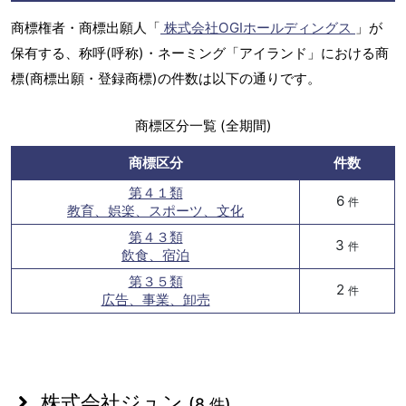
商標権者・商標出願人「
株式会社OGIホールディングス
」が
保有する、称呼(呼称)・ネーミング「アイランド」における商
標(商標出願・登録商標)の件数は以下の通りです。
商標区分一覧 (全期間)
商標区分
件数
第４１類
6
件
教育、娯楽、スポーツ、文化
第４３類
3
件
飲食、宿泊
第３５類
2
件
広告、事業、卸売
株式会社ジュン
(8 件)