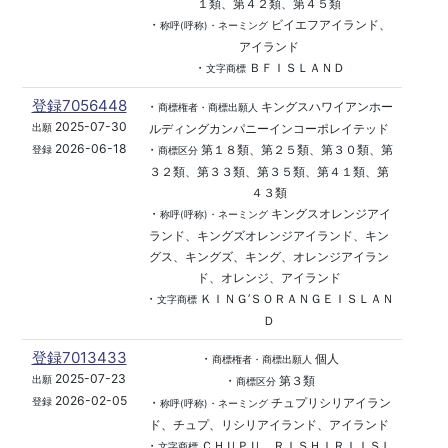
１類、第４２類、第４５類
・
ビイエフアイランド、
称呼(呼称)・ネーミング
アイランド
・
ＢＦＩＳＬＡＮＤ
文字商標
登録7056448
・
キングスハワイアンホー
商標権者・商標出願人
2025-07-30
ルディングカンパニーインコーポレイテッド
出願
2026-06-18
・
第１８類、第２５類、第３０類、第
登録
商標区分
３２類、第３３類、第３５類、第４１類、第
４３類
・
キングスオレンジアイ
称呼(呼称)・ネーミング
ランド、キングズオレンジアイランド、キン
グス、キングズ、キング、オレンジアイラン
ド、オレンジ、アイランド
・
ＫＩＮＧ’ＳＯＲＡＮＧＥＩＳＬＡＮ
文字商標
Ｄ
登録7013433
・
個人
商標権者・商標出願人
2025-07-23
・
第３類
出願
商標区分
2026-02-05
・
チュプリシリアイラン
登録
称呼(呼称)・ネーミング
ド、チュプ、リシリアイランド、アイランド
・
ＣＨＵＰＵ、ＲＩＳＨＩＲＩＩＳＬ
文字商標