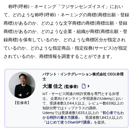
称呼(呼称)・ネーミング「フジサンセンズイスイ」におい
て、どのような称呼(呼称)・ネーミングの商標(商標出願・登録
商標)があるのか、どのような文字商標の商標(商標出願・登録
商標)があるのか、どのような企業・組織が商標(商標出願・登
録商標)を保有しているのか、どのような商標区分が指定され
ているのか、どのような指定商品・指定役務(サービス)が指定
されているのか、商標情報を調査することができます。
パテント・インテグレーション株式会社 CEO/弁理
士
大瀬 佳之
(監修者)
IoT・サービス関連の特許実務を専門とする弁理
士。 企業向けオンライン学習講座のUdemyにおい
【監修者】
て、受講者数3,044人以上、レビュー数639以上の
知財分野ではトップクラスの講師。
Udemyでは受講者数1,635人以上の『
初心者でもわ
かる特許の書き方講座
』、受講者数1,842人以上の
『
はじめて使うChatGPT講座
』を提供。