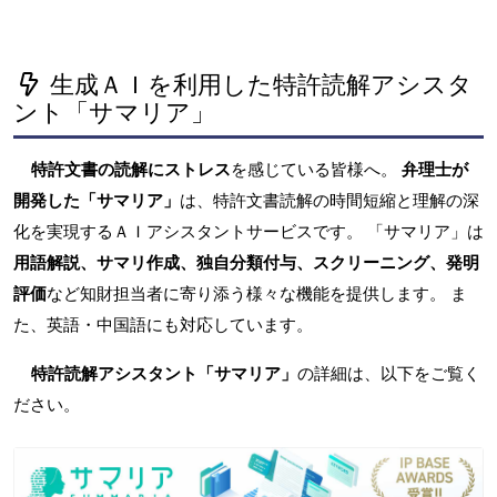
生成ＡＩを利用した特許読解アシスタ
ント「サマリア」
特許文書の読解にストレス
を感じている皆様へ。
弁理士が
開発した「サマリア」
は、特許文書読解の時間短縮と理解の深
化を実現するＡＩアシスタントサービスです。 「サマリア」は
用語解説、サマリ作成、独自分類付与、スクリーニング、発明
評価
など知財担当者に寄り添う様々な機能を提供します。 ま
た、英語・中国語にも対応しています。
特許読解アシスタント「サマリア」
の詳細は、以下をご覧く
ださい。