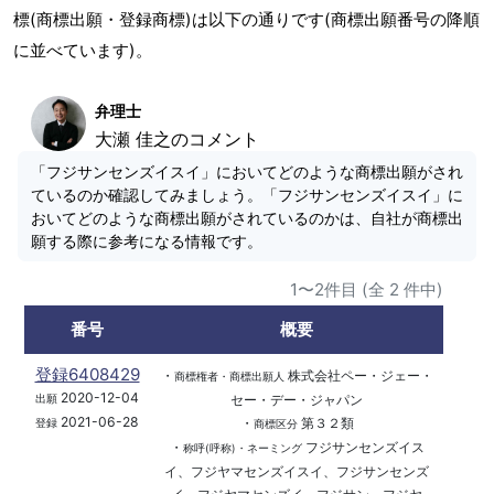
標(商標出願・登録商標)は以下の通りです(商標出願番号の降順
に並べています)。
弁理士
大瀬 佳之のコメント
「フジサンセンズイスイ」においてどのような商標出願がされ
ているのか確認してみましょう。「フジサンセンズイスイ」に
おいてどのような商標出願がされているのかは、自社が商標出
願する際に参考になる情報です。
1〜2件目 (全 2 件中)
番号
概要
登録6408429
・
株式会社ペー・ジェー・
商標権者・商標出願人
2020-12-04
セー・デー・ジャパン
出願
2021-06-28
・
第３２類
登録
商標区分
・
フジサンセンズイス
称呼(呼称)・ネーミング
イ、フジヤマセンズイスイ、フジサンセンズ