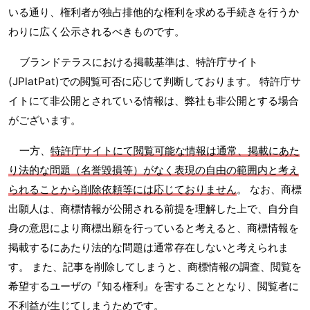
いる通り、権利者が独占排他的な権利を求める手続きを行うか
わりに広く公示されるべきものです。
ブランドテラスにおける掲載基準は、特許庁サイト
(JPlatPat)での閲覧可否に応じて判断しております。 特許庁サ
イトにて非公開とされている情報は、弊社も非公開とする場合
がございます。
一方、
特許庁サイトにて閲覧可能な情報は通常、掲載にあた
り法的な問題（名誉毀損等）がなく表現の自由の範囲内と考え
られることから削除依頼等には応じておりません
。 なお、商標
出願人は、商標情報が公開される前提を理解した上で、自分自
身の意思により商標出願を行っていると考えると、商標情報を
掲載するにあたり法的な問題は通常存在しないと考えられま
す。 また、記事を削除してしまうと、商標情報の調査、閲覧を
希望するユーザの『知る権利』を害することとなり、閲覧者に
不利益が生じてしまうためです。