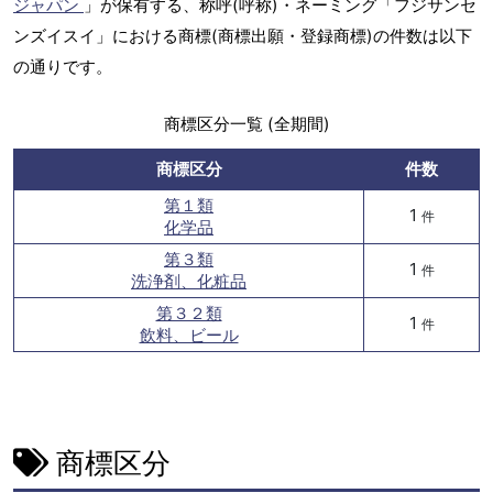
ジャパン
」が保有する、称呼(呼称)・ネーミング「フジサンセ
ンズイスイ」における商標(商標出願・登録商標)の件数は以下
の通りです。
商標区分一覧 (全期間)
商標区分
件数
第１類
1
件
化学品
第３類
1
件
洗浄剤、化粧品
第３２類
1
件
飲料、ビール
商標区分