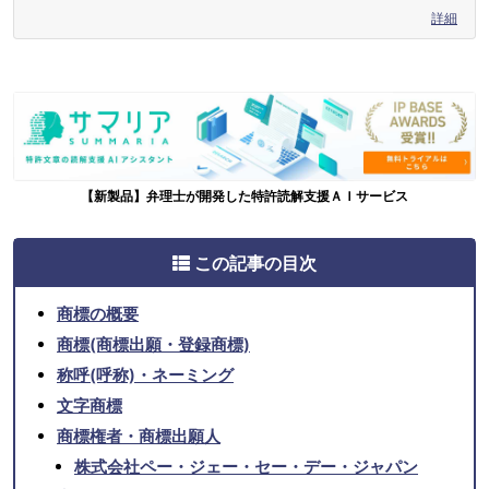
詳細
【新製品】弁理士が開発した特許読解支援ＡＩサービス
この記事の目次
商標の概要
商標(商標出願・登録商標)
称呼(呼称)・ネーミング
文字商標
商標権者・商標出願人
株式会社ペー・ジェー・セー・デー・ジャパン