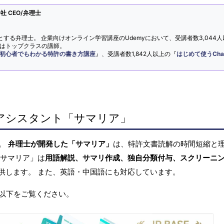
 CEO/弁理士
とする弁理士。 企業向けオンライン学習講座のUdemyにおいて、受講者数3,044人
ではトップクラスの講師。
初心者でもわかる特許の書き方講座
』、受講者数1,842人以上の『
はじめて使うCha
アシスタント「サマリア」
へ。
弁理士が開発した「サマリア」
は、特許文書読解の時間短縮と
「サマリア」は
用語解説、サマリ作成、独自分類付与、スクリーニ
供します。 また、英語・中国語にも対応しています。
以下をご覧ください。