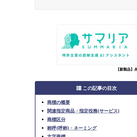
【新製品】
この記事の目次
商標の概要
関連指定商品・指定役務(サービス)
商標区分
称呼(呼称)・ネーミング
文字商標