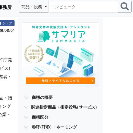
商品・役務
事務所
シェア
/08/01
許庁発
ビス)
権者・
商標の概要
品・指
ミング
関連指定商品・指定役務(サービス)
企業・
商標区分
称呼(呼称)・ネーミング