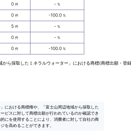
0
-
件
%
0
-100.0
件
%
5
-
件
%
0
-
件
%
0
-100.0
件
%
域から採取したミネラルウォーター」における商標(商標出願・登録
ー」における商標権や、「富士山周辺地域から採取した
サービスに対して商標出願が行われているのか確認でき
極的にを使用することにより、消費者に対して自社の商
ージを高めることができます。