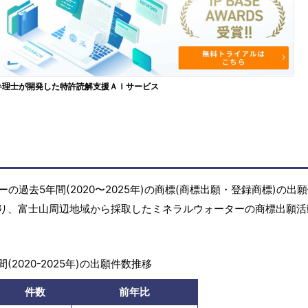
弁理士が開発した特許読解支援ＡＩサービス
過去5年間(2020〜2025年)の商標(商標出願・登録商標)の出
り、富士山周辺地域から採取したミネラルウォーターの商標出願活
(2020-2025年)の出願件数推移
件数
前年比