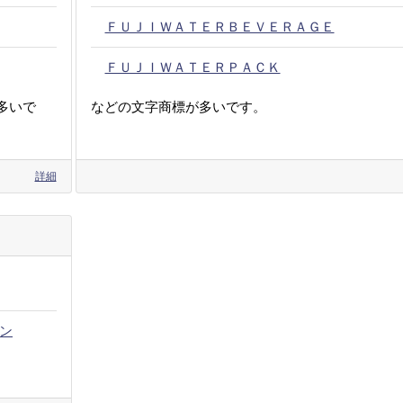
ＦＵＪＩＷＡＴＥＲＢＥＶＥＲＡＧＥ
ＦＵＪＩＷＡＴＥＲＰＡＣＫ
多いで
などの文字商標が多いです。
詳細
ン