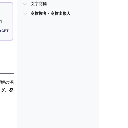
文字商標
商標権者・商標出願人
以
tGPT
理解の深
ング、発