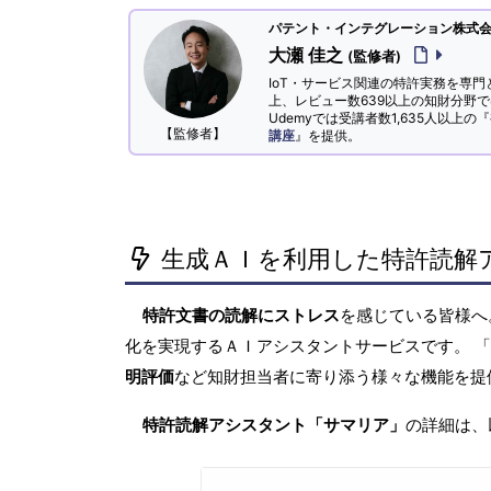
パテント・インテグレーション株式会社
大瀬 佳之
(監修者)
IoT・サービス関連の特許実務を専門
上、レビュー数639以上の知財分野
Udemyでは受講者数1,635人以上の『
【監修者】
講座
』を提供。
生成ＡＩを利用した特許読解
特許文書の読解にストレス
を感じている皆様
化を実現するＡＩアシスタントサービスです。 
明評価
など知財担当者に寄り添う様々な機能を提
特許読解アシスタント「サマリア」
の詳細は、