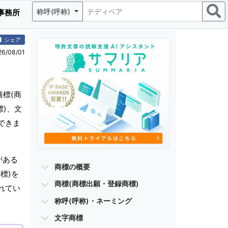
称呼(呼称)
事務所
シェア
/08/01
標(商
標)、文
できま
がある
商標の概要
標)を
商標(商標出願・登録商標)
れてい
称呼(呼称)・ネーミング
文字商標