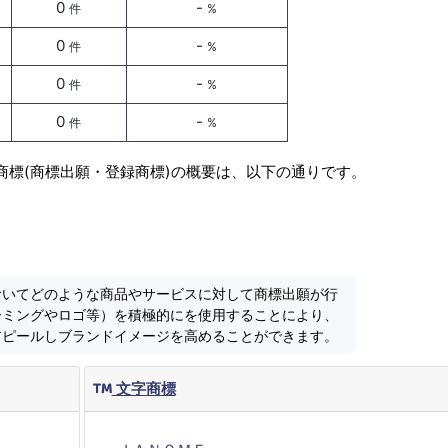
0
-
件
%
0
-
件
%
0
-
件
%
0
-
件
%
商標(商標出願・登録商標)の概要は、以下の通りです。
おいてどのような商品やサービスに対して商標出願が行
ーミングやロゴ等）を積極的にを使用することにより、
アピールしブランドイメージを高めることができます。
文字商標