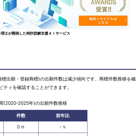
弁理士が開発した特許読解支援ＡＩサービス
商標(商標出願・登録商標)の出願件数は減少傾向です。商標件数推移を
ビティを確認することができます。
(2020-2025年)の出願件数推移
件数
前年比
0
-
件
%