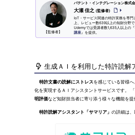
パテント・インテグレーション株式会社
大瀬 佳之
(監修者)
IoT・サービス関連の特許実務を専門
上、レビュー数639以上の知財分野
Udemyでは受講者数1,635人以上の『
【監修者】
講座
』を提供。
生成ＡＩを利用した特許読解
特許文書の読解にストレス
を感じている皆様
化を実現するＡＩアシスタントサービスです。 
明評価
など知財担当者に寄り添う様々な機能を提
特許読解アシスタント「サマリア」
の詳細は、