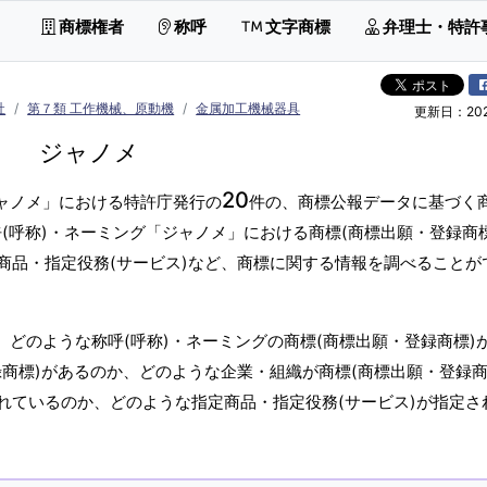
商標権者
称呼
文字商標
弁理士・特許
社
第７類 工作機械、原動機
金属加工機械器具
更新日：2026
ジャノメ
20
ジャノメ」における特許庁発行の
件の、商標公報データに基づく商
(呼称)・ネーミング「ジャノメ」における商標(商標出願・登録商
商品・指定役務(サービス)など、商標に関する情報を調べることが
、どのような称呼(呼称)・ネーミングの商標(商標出願・登録商標)
商標)があるのか、どのような企業・組織が商標(商標出願・登録商
れているのか、どのような指定商品・指定役務(サービス)が指定さ