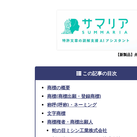
【新製品】
この記事の目次
商標の概要
商標(商標出願・登録商標)
称呼(呼称)・ネーミング
文字商標
商標権者・商標出願人
蛇の目ミシン工業株式会社