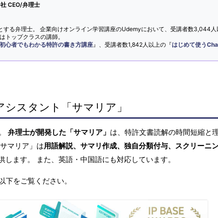
 CEO/弁理士
とする弁理士。 企業向けオンライン学習講座のUdemyにおいて、受講者数3,044人
ではトップクラスの講師。
初心者でもわかる特許の書き方講座
』、受講者数1,842人以上の『
はじめて使うCha
アシスタント「サマリア」
へ。
弁理士が開発した「サマリア」
は、特許文書読解の時間短縮と
「サマリア」は
用語解説、サマリ作成、独自分類付与、スクリーニ
供します。 また、英語・中国語にも対応しています。
以下をご覧ください。