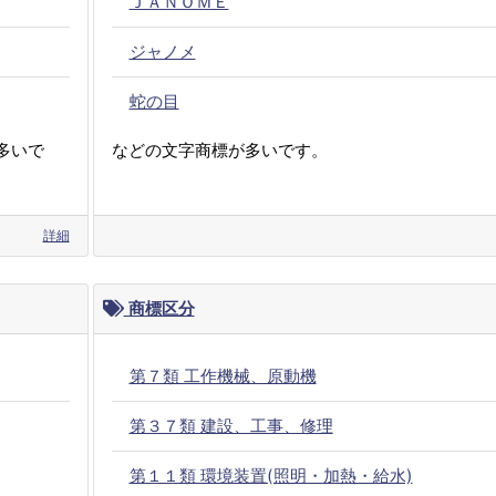
ＪＡＮＯＭＥ
ジャノメ
蛇の目
多いで
などの文字商標が多いです。
詳細
商標区分
第７類 工作機械、原動機
第３７類 建設、工事、修理
第１１類 環境装置(照明・加熱・給水)