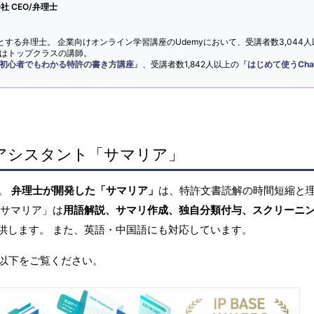
 CEO/弁理士
とする弁理士。 企業向けオンライン学習講座のUdemyにおいて、受講者数3,044人
ではトップクラスの講師。
初心者でもわかる特許の書き方講座
』、受講者数1,842人以上の『
はじめて使うCha
アシスタント「サマリア」
へ。
弁理士が開発した「サマリア」
は、特許文書読解の時間短縮と
「サマリア」は
用語解説、サマリ作成、独自分類付与、スクリーニ
供します。 また、英語・中国語にも対応しています。
以下をご覧ください。