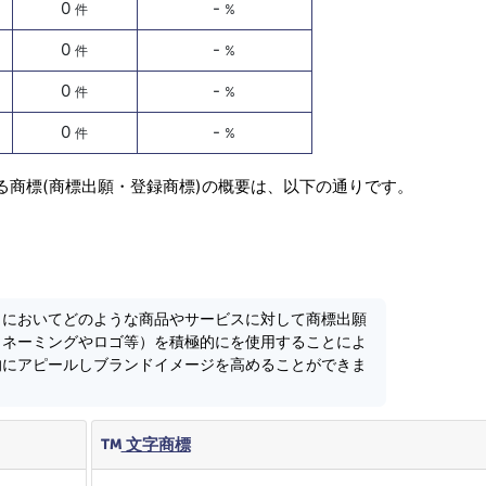
0
-
件
%
0
-
件
%
0
-
件
%
0
-
件
%
る商標(商標出願・登録商標)の概要は、以下の通りです。
」においてどのような商品やサービスに対して商標出願
（ネーミングやロゴ等）を積極的にを使用することによ
的にアピールしブランドイメージを高めることができま
文字商標