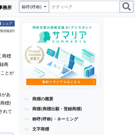
称呼(呼称)
事務所
シェア
/08/01
く商標
録商
ることが
)があ
商標の概要
商標)
商標(商標出願・登録商標)
されて
称呼(呼称)・ネーミング
文字商標