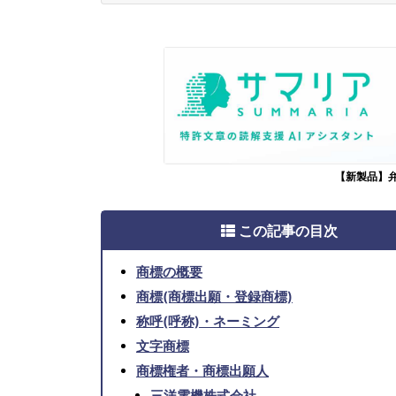
【新製品】
この記事の目次
商標の概要
商標(商標出願・登録商標)
称呼(呼称)・ネーミング
文字商標
商標権者・商標出願人
三洋電機株式会社