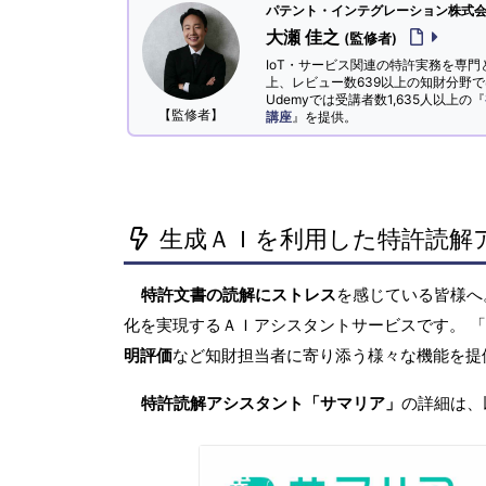
パテント・インテグレーション株式会社
大瀬 佳之
(監修者)
IoT・サービス関連の特許実務を専門
上、レビュー数639以上の知財分野
Udemyでは受講者数1,635人以上の『
【監修者】
講座
』を提供。
生成ＡＩを利用した特許読解
特許文書の読解にストレス
を感じている皆様
化を実現するＡＩアシスタントサービスです。 
明評価
など知財担当者に寄り添う様々な機能を提
特許読解アシスタント「サマリア」
の詳細は、