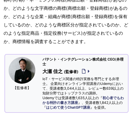
か、どのような文字商標の商標(商標出願・登録商標)があるの
か、どのような企業・組織が商標(商標出願・登録商標)を保有
しているのか、どのような商標区分が指定されているのか、ど
のような指定商品・指定役務(サービス)が指定されているの
か、商標情報を調査することができます。
パテント・インテグレーション株式会社 CEO/弁理
士
大瀬 佳之
(監修者)
IoT・サービス関連の特許実務を専門とする弁理
士。 企業向けオンライン学習講座のUdemyにおい
【監修者】
て、受講者数3,044人以上、レビュー数639以上の
知財分野ではトップクラスの講師。
Udemyでは受講者数1,635人以上の『
初心者でもわ
かる特許の書き方講座
』、受講者数1,842人以上の
『
はじめて使うChatGPT講座
』を提供。