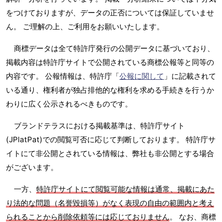
をつけておりますが、データの正否については保証していませ
ん。 ご理解の上、ご利用をお願いいたします。
商標データは全て特許庁発行の公開データに基づいており、
掲載内容は特許庁サイトで公開されている商標公報等と同等の
内容です。 公報情報は、特許庁「
公報に関して
」に記載されて
いる通り、権利者が独占排他的な権利を求める手続きを行うか
わりに広く公示されるべきものです。
ブランドテラスにおける掲載基準は、特許庁サイト
(JPlatPat)での閲覧可否に応じて判断しております。 特許庁サ
イトにて非公開とされている情報は、弊社も非公開とする場合
がございます。
一方、
特許庁サイトにて閲覧可能な情報は通常、掲載にあた
り法的な問題（名誉毀損等）がなく表現の自由の範囲内と考え
られることから削除依頼等には応じておりません
。 なお、商標