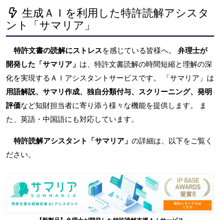
生成ＡＩを利用した特許読解アシスタ
ント「サマリア」
特許文書の読解にストレス
を感じている皆様へ。
弁理士が
開発した「サマリア」
は、特許文書読解の時間短縮と理解の深
化を実現するＡＩアシスタントサービスです。 「サマリア」は
用語解説、サマリ作成、独自分類付与、スクリーニング、発明
評価
など知財担当者に寄り添う様々な機能を提供します。 ま
た、英語・中国語にも対応しています。
特許読解アシスタント「サマリア」
の詳細は、以下をご覧く
ださい。