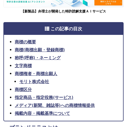
【新製品】弁理士が開発した特許読解支援ＡＩサービス
この記事の目次
商標の概要
商標(商標出願・登録商標)
称呼(呼称)・ネーミング
文字商標
商標権者・商標出願人
モリト株式会社
商標区分
指定商品・指定役務(サービス)
メディア(新聞、雑誌等)への商標情報提供
掲載内容・掲載基準について