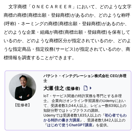
文字商標「ＯＮＥＣＡＲＥＥＲ」において、どのような文字
商標の商標(商標出願・登録商標)があるのか、どのような称呼
(呼称)・ネーミングの商標(商標出願・登録商標)があるのか、
どのような企業・組織が商標(商標出願・登録商標)を保有して
いるのか、どのような商標区分が指定されているのか、どのよ
うな指定商品・指定役務(サービス)が指定されているのか、商
標情報を調査することができます。
パテント・インテグレーション株式会社 CEO/弁理
士
大瀬 佳之
(監修者)
IoT・サービス関連の特許実務を専門とする弁理
士。 企業向けオンライン学習講座のUdemyにおい
【監修者】
て、受講者数3,044人以上、レビュー数639以上の
知財分野ではトップクラスの講師。
Udemyでは受講者数1,635人以上の『
初心者でもわ
かる特許の書き方講座
』、受講者数1,842人以上の
『
はじめて使うChatGPT講座
』を提供。