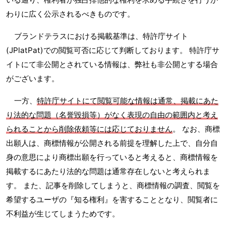
わりに広く公示されるべきものです。
ブランドテラスにおける掲載基準は、特許庁サイト
(JPlatPat)での閲覧可否に応じて判断しております。 特許庁サ
イトにて非公開とされている情報は、弊社も非公開とする場合
がございます。
一方、
特許庁サイトにて閲覧可能な情報は通常、掲載にあた
り法的な問題（名誉毀損等）がなく表現の自由の範囲内と考え
られることから削除依頼等には応じておりません
。 なお、商標
出願人は、商標情報が公開される前提を理解した上で、自分自
身の意思により商標出願を行っていると考えると、商標情報を
掲載するにあたり法的な問題は通常存在しないと考えられま
す。 また、記事を削除してしまうと、商標情報の調査、閲覧を
希望するユーザの『知る権利』を害することとなり、閲覧者に
不利益が生じてしまうためです。