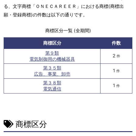
る、文字商標「ＯＮＥＣＡＲＥＥＲ」における商標(商標出
願・登録商標)の件数は以下の通りです。
商標区分一覧 (全期間)
商標区分
件数
第９類
2
件
電気制御用の機械器具
第３５類
1
件
広告、事業、卸売
第３８類
1
件
電気通信
商標区分