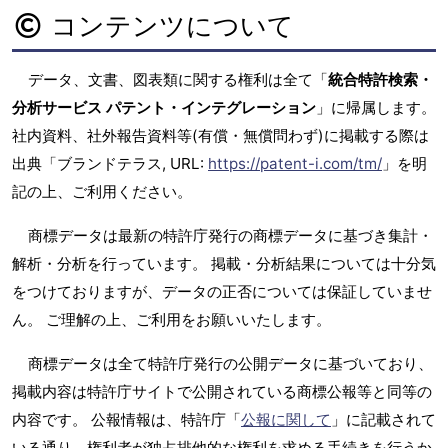
コンテンツについて
データ、文書、図表類に関する権利は全て「
統合特許検索・
分析サービス パテント・インテグレーション
」に帰属します。
社内資料、社外報告資料等(有償・無償問わず)に掲載する際は
出典「ブランドテラス, URL:
https://patent-i.com/tm/
」を明
記の上、ご利用ください。
商標データは最新の特許庁発行の商標データに基づき集計・
解析・分析を行っています。 掲載・分析結果については十分気
をつけておりますが、データの正否については保証していませ
ん。 ご理解の上、ご利用をお願いいたします。
商標データは全て特許庁発行の公開データに基づいており、
掲載内容は特許庁サイトで公開されている商標公報等と同等の
内容です。 公報情報は、特許庁「
公報に関して
」に記載されて
いる通り、権利者が独占排他的な権利を求める手続きを行うか