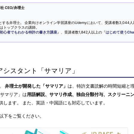
 CEO/弁理士
とする弁理士。 企業向けオンライン学習講座のUdemyにおいて、受講者数3,044人
ではトップクラスの講師。
初心者でもわかる特許の書き方講座
』、受講者数1,842人以上の『
はじめて使うCha
アシスタント「サマリア」
へ。
弁理士が開発した「サマリア」
は、特許文書読解の時間短縮と
「サマリア」は
用語解説、サマリ作成、独自分類付与、スクリーニ
供します。 また、英語・中国語にも対応しています。
以下をご覧ください。