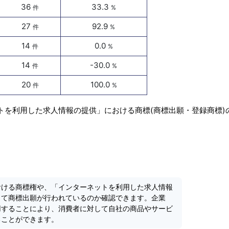
36
33.3
件
%
27
92.9
件
%
14
0.0
件
%
14
-30.0
件
%
20
100.0
件
%
トを利用した求人情報の提供」における商標(商標出願・登録商標)
おける商標権や、「インターネットを利用した求人情報
して商標出願が行われているのか確認できます。企業
用することにより、消費者に対して自社の商品やサービ
ることができます。