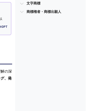
文字商標
商標権者・商標出願人
以
tGPT
理解の深
ング、発