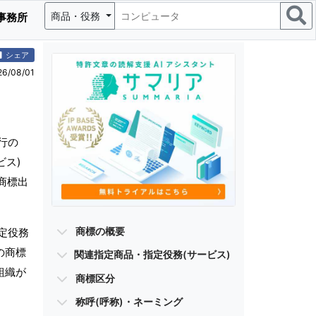
商品・役務
事務所
シェア
/08/01
行の
ビス)
商標出
商標の概要
定役務
の商標
関連指定商品・指定役務(サービス)
組織が
商標区分
称呼(呼称)・ネーミング