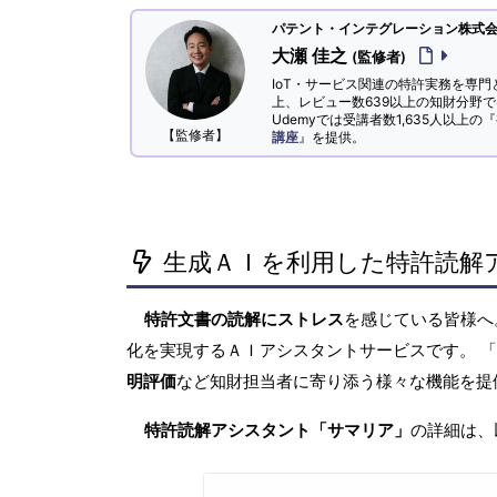
パテント・インテグレーション株式会社
大瀬 佳之
(監修者)
IoT・サービス関連の特許実務を専門
上、レビュー数639以上の知財分野
Udemyでは受講者数1,635人以上の『
【監修者】
講座
』を提供。
生成ＡＩを利用した特許読解
特許文書の読解にストレス
を感じている皆様
化を実現するＡＩアシスタントサービスです。 
明評価
など知財担当者に寄り添う様々な機能を提
特許読解アシスタント「サマリア」
の詳細は、