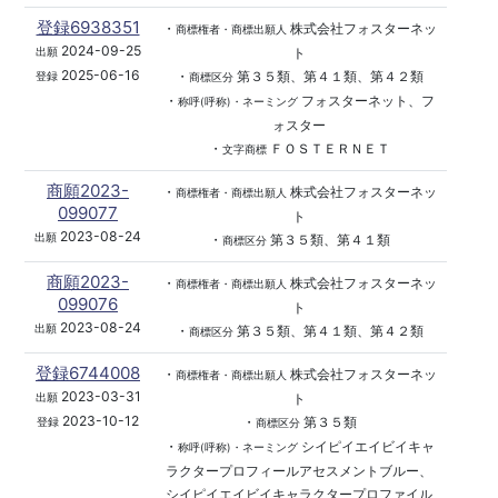
登録6938351
・
株式会社フォスターネッ
商標権者・商標出願人
2024-09-25
ト
出願
2025-06-16
・
第３５類、第４１類、第４２類
登録
商標区分
・
フォスターネット、フ
称呼(呼称)・ネーミング
ォスター
・
ＦＯＳＴＥＲＮＥＴ
文字商標
商願2023-
・
株式会社フォスターネッ
商標権者・商標出願人
099077
ト
2023-08-24
出願
・
第３５類、第４１類
商標区分
商願2023-
・
株式会社フォスターネッ
商標権者・商標出願人
099076
ト
2023-08-24
出願
・
第３５類、第４１類、第４２類
商標区分
登録6744008
・
株式会社フォスターネッ
商標権者・商標出願人
2023-03-31
ト
出願
2023-10-12
・
第３５類
登録
商標区分
・
シイピイエイビイキャ
称呼(呼称)・ネーミング
ラクタープロフィールアセスメントブルー、
シイピイエイビイキャラクタープロファイル