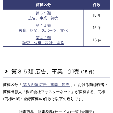
商標区分
件数
第３５類
18
件
広告、事業、卸売
第４１類
15
件
教育、娯楽、スポーツ、文化
第４２類
13
件
調査、分析、設計、開発
第３５類 広告、事業、卸売
(18 件)
商標区分「
第３５類 広告、事業、卸売
」における商標権者・
商標出願人「株式会社フォスターネット」が保有する、商標
(商標出願・登録商標)の件数は以下の通りです。
指定商品・指定役務(サービス)一覧 (全期間)