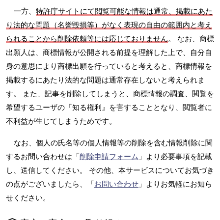
一方、
特許庁サイトにて閲覧可能な情報は通常、掲載にあた
り法的な問題（名誉毀損等）がなく表現の自由の範囲内と考え
られることから削除依頼等には応じておりません
。 なお、商標
出願人は、商標情報が公開される前提を理解した上で、自分自
身の意思により商標出願を行っていると考えると、商標情報を
掲載するにあたり法的な問題は通常存在しないと考えられま
す。 また、記事を削除してしまうと、商標情報の調査、閲覧を
希望するユーザの『知る権利』を害することとなり、閲覧者に
不利益が生じてしまうためです。
なお、個人の氏名等の個人情報等の削除を含む情報削除に関
するお問い合わせは「
削除申請フォーム
」より必要事項を記載
し、送信してください。 その他、本サービスについてお気づき
の点がございましたら、「
お問い合わせ
」よりお気軽にお知ら
せください。