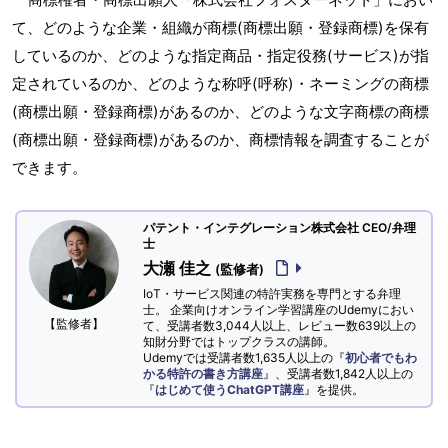
て、どのような企業・組織が商標(商標出願・登録商標)を保有
しているのか、どのような指定商品・指定役務(サービス)が指
定されているのか、どのような称呼(呼称)・ネーミングの商標
(商標出願・登録商標)があるのか、どのような文字商標の商標
(商標出願・登録商標)があるのか、商標情報を調査することが
できます。
パテント・インテグレーション株式会社 CEO/弁理
士
大瀬 佳之
(監修者)
IoT・サービス関連の特許実務を専門とする弁理
士。 企業向けオンライン学習講座のUdemyにおい
【監修者】
て、受講者数3,044人以上、レビュー数639以上の
知財分野ではトップクラスの講師。
Udemyでは受講者数1,635人以上の『
初心者でもわ
かる特許の書き方講座
』、受講者数1,842人以上の
『
はじめて使うChatGPT講座
』を提供。