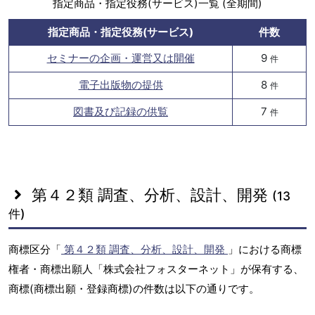
指定商品・指定役務(サービス)一覧 (全期間)
指定商品・指定役務(サービス)
件数
セミナーの企画・運営又は開催
9
件
電子出版物の提供
8
件
図書及び記録の供覧
7
件
第４２類 調査、分析、設計、開発
(13
件)
商標区分「
第４２類 調査、分析、設計、開発
」における商標
権者・商標出願人「株式会社フォスターネット」が保有する、
商標(商標出願・登録商標)の件数は以下の通りです。