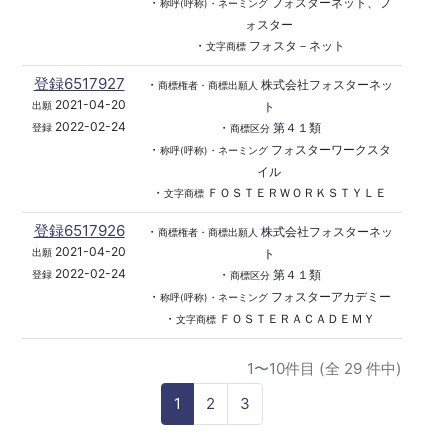
・
フォスターネット、フ
称呼(呼称)・ネーミング
ォスター
・
フォスタ－ネット
文字商標
登録6517927
・
株式会社フォスターネッ
商標権者・商標出願人
2021-04-20
ト
出願
2022-02-24
・
第４１類
登録
商標区分
・
フォスターワークスタ
称呼(呼称)・ネーミング
イル
・
ＦＯＳＴＥＲＷＯＲＫＳＴＹＬＥ
文字商標
登録6517926
・
株式会社フォスターネッ
商標権者・商標出願人
2021-04-20
ト
出願
2022-02-24
・
第４１類
登録
商標区分
・
フォスターアカデミー
称呼(呼称)・ネーミング
・
ＦＯＳＴＥＲＡＣＡＤＥＭＹ
文字商標
1〜10件目 (全 29 件中)
1
2
3