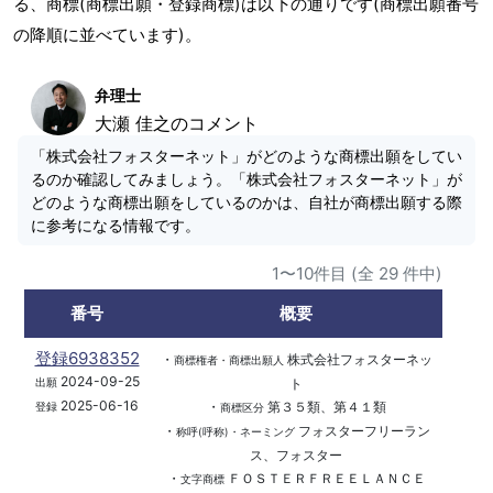
る、商標(商標出願・登録商標)は以下の通りです(商標出願番号
の降順に並べています)。
弁理士
大瀬 佳之のコメント
「株式会社フォスターネット」がどのような商標出願をしてい
るのか確認してみましょう。「株式会社フォスターネット」が
どのような商標出願をしているのかは、自社が商標出願する際
に参考になる情報です。
1〜10件目 (全 29 件中)
番号
概要
登録6938352
・
株式会社フォスターネッ
商標権者・商標出願人
2024-09-25
ト
出願
2025-06-16
・
第３５類、第４１類
登録
商標区分
・
フォスターフリーラン
称呼(呼称)・ネーミング
ス、フォスター
・
ＦＯＳＴＥＲＦＲＥＥＬＡＮＣＥ
文字商標