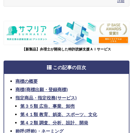
詳細
【新製品】弁理士が開発した特許読解支援ＡＩサービス
この記事の目次
商標の概要
商標(商標出願・登録商標)
指定商品・指定役務(サービス)
第３５類 広告、事業、卸売
第４１類 教育、娯楽、スポーツ、文化
第４２類 調査、分析、設計、開発
称呼(呼称)・ネーミング