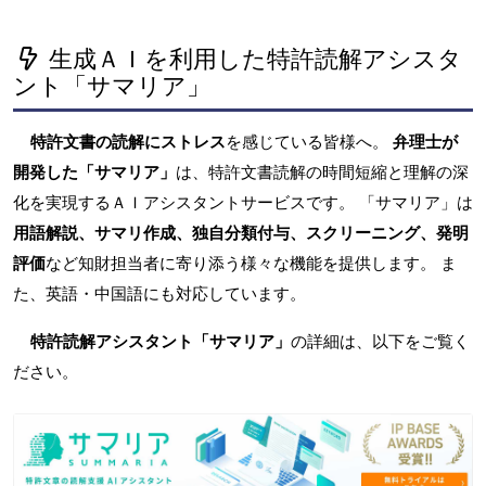
生成ＡＩを利用した特許読解アシスタ
ント「サマリア」
特許文書の読解にストレス
を感じている皆様へ。
弁理士が
開発した「サマリア」
は、特許文書読解の時間短縮と理解の深
化を実現するＡＩアシスタントサービスです。 「サマリア」は
用語解説、サマリ作成、独自分類付与、スクリーニング、発明
評価
など知財担当者に寄り添う様々な機能を提供します。 ま
た、英語・中国語にも対応しています。
特許読解アシスタント「サマリア」
の詳細は、以下をご覧く
ださい。