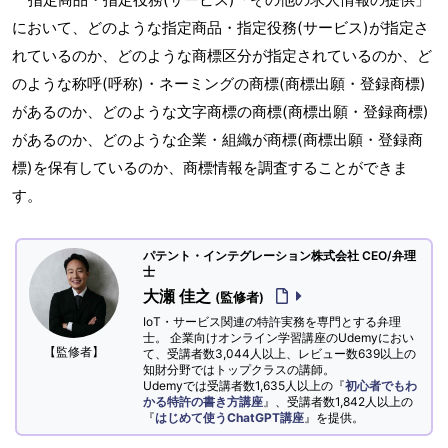
において、どのような指定商品・指定役務(サービス)が指定さ
れているのか、どのような商標区分が指定されているのか、ど
のような称呼(呼称)・ネーミングの商標(商標出願・登録商標)
があるのか、どのような文字商標の商標(商標出願・登録商標)
があるのか、どのような企業・組織が商標(商標出願・登録商
標)を保有しているのか、商標情報を調査することができま
す。
パテント・インテグレーション株式会社 CEO/弁理
士
大瀬 佳之
(監修者)
IoT・サービス関連の特許実務を専門とする弁理
士。 企業向けオンライン学習講座のUdemyにおい
【監修者】
て、受講者数3,044人以上、レビュー数639以上の
知財分野ではトップクラスの講師。
Udemyでは受講者数1,635人以上の『
初心者でもわ
かる特許の書き方講座
』、受講者数1,842人以上の
『
はじめて使うChatGPT講座
』を提供。