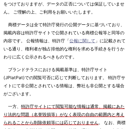
をつけておりますが、データの正否については保証していませ
ん。 ご理解の上、ご利用をお願いいたします。
商標データは全て特許庁発行の公開データに基づいており、
掲載内容は特許庁サイトで公開されている商標公報等と同等の
内容です。 公報情報は、特許庁「
公報に関して
」に記載されて
いる通り、権利者が独占排他的な権利を求める手続きを行うか
わりに広く公示されるべきものです。
ブランドテラスにおける掲載基準は、特許庁サイト
(JPlatPat)での閲覧可否に応じて判断しております。 特許庁サ
イトにて非公開とされている情報は、弊社も非公開とする場合
がございます。
一方、
特許庁サイトにて閲覧可能な情報は通常、掲載にあた
り法的な問題（名誉毀損等）がなく表現の自由の範囲内と考え
られることから削除依頼等には応じておりません
。 なお、商標