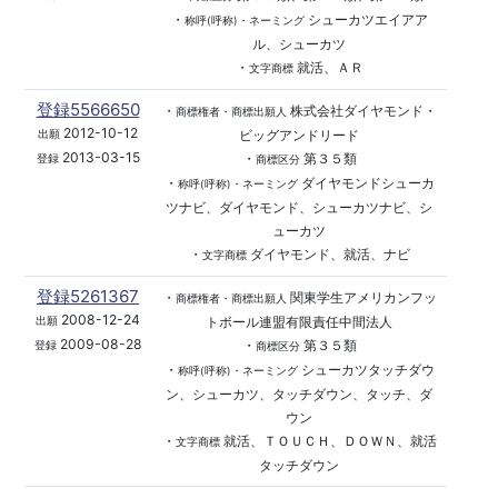
・
シューカツエイアア
称呼(呼称)・ネーミング
ル、シューカツ
・
就活、ＡＲ
文字商標
登録5566650
・
株式会社ダイヤモンド・
商標権者・商標出願人
2012-10-12
ビッグアンドリード
出願
2013-03-15
・
第３５類
登録
商標区分
・
ダイヤモンドシューカ
称呼(呼称)・ネーミング
ツナビ、ダイヤモンド、シューカツナビ、シ
ューカツ
・
ダイヤモンド、就活、ナビ
文字商標
登録5261367
・
関東学生アメリカンフッ
商標権者・商標出願人
2008-12-24
トボール連盟有限責任中間法人
出願
2009-08-28
・
第３５類
登録
商標区分
・
シューカツタッチダウ
称呼(呼称)・ネーミング
ン、シューカツ、タッチダウン、タッチ、ダ
ウン
・
就活、ＴＯＵＣＨ、ＤＯＷＮ、就活
文字商標
タッチダウン