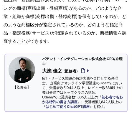
ングの商標(商標出願・登録商標)があるのか、どのような企
業・組織が商標(商標出願・登録商標)を保有しているのか、ど
のような商標区分が指定されているのか、どのような指定商
品・指定役務(サービス)が指定されているのか、商標情報を調
査することができます。
パテント・インテグレーション株式会社 CEO/弁理
士
大瀬 佳之
(監修者)
IoT・サービス関連の特許実務を専門とする弁理
士。 企業向けオンライン学習講座のUdemyにおい
【監修者】
て、受講者数3,044人以上、レビュー数639以上の
知財分野ではトップクラスの講師。
Udemyでは受講者数1,635人以上の『
初心者でもわ
かる特許の書き方講座
』、受講者数1,842人以上の
『
はじめて使うChatGPT講座
』を提供。