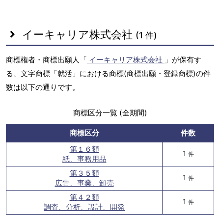
イーキャリア株式会社
(1 件)
商標権者・商標出願人「
イーキャリア株式会社
」が保有す
る、文字商標「就活」における商標(商標出願・登録商標)の件
数は以下の通りです。
商標区分一覧 (全期間)
商標区分
件数
第１６類
1
件
紙、事務用品
第３５類
1
件
広告、事業、卸売
第４２類
1
件
調査、分析、設計、開発