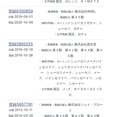
・
就活、カレッジ、ＫＩＭＥＴＥ
文字商標
登録6300659
・
株式会社WEEL
商標権者・商標出願人
2019-09-01
・
第３５類
出願
商標区分
2020-10-06
・
シューカツガチャ、シ
登録
称呼(呼称)・ネーミング
ューカツ、ガチャ
・
就活、ガチャ
文字商標
登録5892035
・
株式会社資生堂
商標権者・商標出願人
2016-05-19
・
第３類、第４１類、第４４類、第４
出願
商標区分
2016-10-28
５類
登録
・
シューカツメークバイ
称呼(呼称)・ネーミング
シセイドー、シューカツメークバイシセード
ー、シューカツメーク、シューカツ、メー
ク、バイシセイドー、バイシセードー、シセ
イドー、シセードー
・
就活、メ−ク、ＢＹＳＨＩＳＥＩＤ
文字商標
Ｏ
登録5657791
・
株式会社ジェイ・ブロー
商標権者・商標出願人
2013-10-11
ド
出願
2014-03-20
・
第３５類、第４１類、第４２類
登録
商標区分