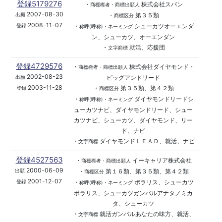
登録5179276
・
株式会社スパン
商標権者・商標出願人
2007-08-30
・
第３５類
出願
商標区分
2008-11-07
・
シューカツオーエンダ
登録
称呼(呼称)・ネーミング
ン、シューカツ、オーエンダン
・
就活、応援団
文字商標
登録4729576
・
株式会社ダイヤモンド・
商標権者・商標出願人
2002-08-23
ビッグアンドリード
出願
2003-11-28
・
第３５類、第４２類
登録
商標区分
・
ダイヤモンドリードシ
称呼(呼称)・ネーミング
ューカツナビ、ダイヤモンドリード、シュー
カツナビ、シューカツ、ダイヤモンド、リー
ド、ナビ
・
ダイヤモンドＬＥＡＤ、就活、ナビ
文字商標
登録4527563
・
イーキャリア株式会社
商標権者・商標出願人
2000-06-09
・
第１６類、第３５類、第４２類
出願
商標区分
2001-12-07
・
ポラリス、シューカツ
登録
称呼(呼称)・ネーミング
ポラリス、シューカツガンバルアナタノミカ
タ、シューカツ
・
就活ガンバルあなたの味方、就活、
文字商標