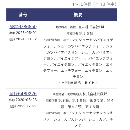
1〜10件目 (全 10 件中)
番号
概要
登録6786550
・
株式会社H4
商標権者・商標出願人
2023-05-01
・
第３５類
出願
商標区分
2024-03-12
・
シューカツバイエイチ
登録
称呼(呼称)・ネーミング
フォー、シューカツバイエッチフォー、シュ
ーカツバイエイチヨン、シューカツバイエッ
チヨン、バイエイチフォー、バイエッチフォ
ー、バイエイチヨン、バイエッチヨン、エイ
チフォー、エッチフォー、エイチヨン、エッ
チヨン
・
就活、ＢＹＨ４
文字商標
登録6489226
・
株式会社武蔵野
商標権者・商標出願人
2020-03-23
・
第９類、第１６類、第３５類、第４
出願
商標区分
2021-12-21
１類、第４２類、第４５類
登録
・
シューカツカレッジキ
称呼(呼称)・ネーミング
メテ、シューカツカレッジ、シューカツ、キ
メテ