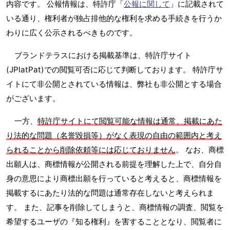
内容です。 公報情報は、特許庁「
公報に関して
」に記載されて
いる通り、権利者が独占排他的な権利を求める手続きを行うか
わりに広く公示されるべきものです。
ブランドテラスにおける掲載基準は、特許庁サイト
(JPlatPat)での閲覧可否に応じて判断しております。 特許庁サ
イトにて非公開とされている情報は、弊社も非公開とする場合
がございます。
一方、
特許庁サイトにて閲覧可能な情報は通常、掲載にあた
り法的な問題（名誉毀損等）がなく表現の自由の範囲内と考え
られることから削除依頼等には応じておりません
。 なお、商標
出願人は、商標情報が公開される前提を理解した上で、自分自
身の意思により商標出願を行っていると考えると、商標情報を
掲載するにあたり法的な問題は通常存在しないと考えられま
す。 また、記事を削除してしまうと、商標情報の調査、閲覧を
希望するユーザの『知る権利』を害することとなり、閲覧者に