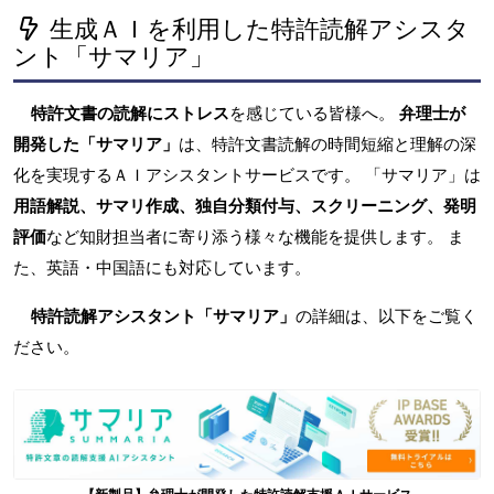
生成ＡＩを利用した特許読解アシスタ
ント「サマリア」
特許文書の読解にストレス
を感じている皆様へ。
弁理士が
開発した「サマリア」
は、特許文書読解の時間短縮と理解の深
化を実現するＡＩアシスタントサービスです。 「サマリア」は
用語解説、サマリ作成、独自分類付与、スクリーニング、発明
評価
など知財担当者に寄り添う様々な機能を提供します。 ま
た、英語・中国語にも対応しています。
特許読解アシスタント「サマリア」
の詳細は、以下をご覧く
ださい。