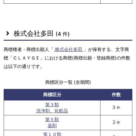
株式会社多田
(4 件)
商標権者・商標出願人「
株式会社多田
」が保有する、文字商
標「ＣＬＡＹＧＥ」における商標(商標出願・登録商標)の件数
は以下の通りです。
商標区分一覧 (全期間)
商標区分
件数
第３類
3
件
洗浄剤、化粧品
第５類
2
件
薬剤
第１０類