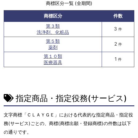
商標区分一覧 (全期間)
商標区分
件数
第３類
3
件
洗浄剤、化粧品
第５類
2
件
薬剤
第１０類
1
件
医療器具
指定商品・指定役務(サービス)
文字商標「ＣＬＡＹＧＥ」における代表的な指定商品・指定役
務(サービス)ごとの、商標(商標出願・登録商標)の件数は以下
の通りです。