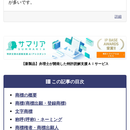
が多いです。
詳細
【新製品】弁理士が開発した特許読解支援ＡＩサービス
この記事の目次
商標の概要
商標(商標出願・登録商標)
文字商標
称呼(呼称)・ネーミング
商標権者・商標出願人