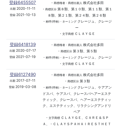
登録6455507
・
株式会社多田
商標権者・商標出願人
2020-11-11
・
第８類、第１０類、第１１類、第１
出願
商標区分
2021-10-13
８類、第２１類、第２４類、第２６類
登録
・
クレージュ、クレージ
称呼(呼称)・ネーミング
ー
・
ＣＬＡＹＧＥ
文字商標
登録6418139
・
株式会社多田
商標権者・商標出願人
2020-07-17
・
第３類、第５類
出願
商標区分
2021-07-19
・
クレージュ、クレージ
登録
称呼(呼称)・ネーミング
・
ＣＬＡＹＧＥ
文字商標
登録6127490
・
株式会社多田
商標権者・商標出願人
2017-07-11
・
第３類
出願
商標区分
2019-03-08
・
クレージュ、ケアアン
登録
称呼(呼称)・ネーミング
ドスパ、ケアスパ、クレースパヘアーエステ
ティック、クレースパ、ヘアーエステティッ
ク、エステティック、リラクシングアンドリ
ペア
・
ＣＬＡＹＧＥ、ＣＡＲＥ＆ＳＰ
文字商標
Ａ、・ＣＬＡＹＳＰＡＨＡＩＲＥＳＴＨＥＴ