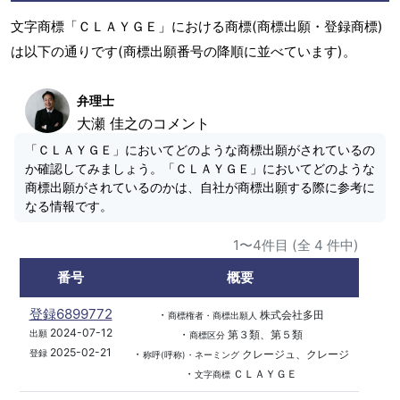
文字商標「ＣＬＡＹＧＥ」における商標(商標出願・登録商標)
は以下の通りです(商標出願番号の降順に並べています)。
弁理士
大瀬 佳之のコメント
「ＣＬＡＹＧＥ」においてどのような商標出願がされているの
か確認してみましょう。「ＣＬＡＹＧＥ」においてどのような
商標出願がされているのかは、自社が商標出願する際に参考に
なる情報です。
1〜4件目 (全 4 件中)
番号
概要
登録6899772
・
株式会社多田
商標権者・商標出願人
2024-07-12
・
第３類、第５類
出願
商標区分
2025-02-21
・
クレージュ、クレージ
登録
称呼(呼称)・ネーミング
・
ＣＬＡＹＧＥ
文字商標