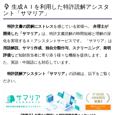
生成ＡＩを利用した特許読解アシスタ
ント「サマリア」
特許文書の読解にストレス
を感じている皆様へ。
弁理士が
開発した「サマリア」
は、特許文書読解の時間短縮と理解の深
化を実現するＡＩアシスタントサービスです。 「サマリア」は
用語解説、サマリ作成、独自分類付与、スクリーニング、発明
評価
など知財担当者に寄り添う様々な機能を提供します。 ま
た、英語・中国語にも対応しています。
特許読解アシスタント「サマリア」
の詳細は、以下をご覧く
ださい。