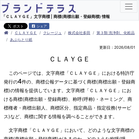
「ＣＬＡＹＧＥ」文字商標 | 商標(商標出願・登録商標) 情報
シェア
ＣＬＡＹＧＥ
クレージュ
株式会社多田
第３類 洗浄剤、化粧品
あぶらとり紙
更新日：2026/08/01
ＣＬＡＹＧＥ
このページでは、文字商標「ＣＬＡＹＧＥ」における特許庁
4
発行の
件の、商標公報データに基づく商標(商標出願・登録商
標)の情報を提供しています。文字商標「ＣＬＡＹＧＥ」にお
ける商標(商標出願・登録商標)、称呼(呼称)・ネーミング、商
標権者・商標出願人、商標区分、指定商品・指定役務(サービ
ス)など、商標に関する情報を調べることができます。
文字商標「ＣＬＡＹＧＥ」において、どのような文字商標の
商標(商標出願・登録商標)があるのか、どのような称呼(呼