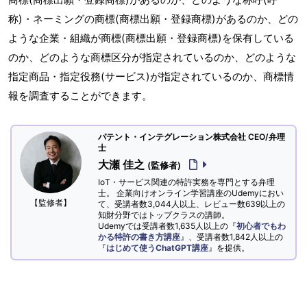
称)・ネーミングの商標(商標出願・登録商標)があるのか、どの
ような企業・組織が商標(商標出願・登録商標)を保有している
のか、どのような商標区分が指定されているのか、どのような
指定商品・指定役務(サービス)が指定されているのか、商標情
報を調査することができます。
パテント・インテグレーション株式会社 CEO/弁理
士
大瀬 佳之
(監修者)
IoT・サービス関連の特許実務を専門とする弁理
士。 企業向けオンライン学習講座のUdemyにおい
【監修者】
て、受講者数3,044人以上、レビュー数639以上の
知財分野ではトップクラスの講師。
Udemyでは受講者数1,635人以上の『
初心者でもわ
かる特許の書き方講座
』、受講者数1,842人以上の
『
はじめて使うChatGPT講座
』を提供。