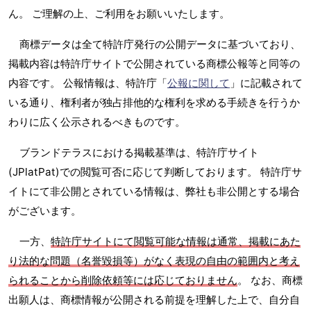
ん。 ご理解の上、ご利用をお願いいたします。
商標データは全て特許庁発行の公開データに基づいており、
掲載内容は特許庁サイトで公開されている商標公報等と同等の
内容です。 公報情報は、特許庁「
公報に関して
」に記載されて
いる通り、権利者が独占排他的な権利を求める手続きを行うか
わりに広く公示されるべきものです。
ブランドテラスにおける掲載基準は、特許庁サイト
(JPlatPat)での閲覧可否に応じて判断しております。 特許庁サ
イトにて非公開とされている情報は、弊社も非公開とする場合
がございます。
一方、
特許庁サイトにて閲覧可能な情報は通常、掲載にあた
り法的な問題（名誉毀損等）がなく表現の自由の範囲内と考え
られることから削除依頼等には応じておりません
。 なお、商標
出願人は、商標情報が公開される前提を理解した上で、自分自