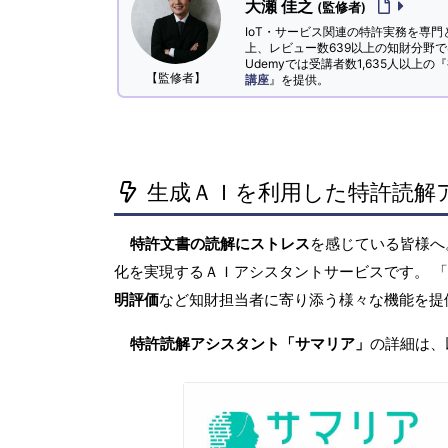
大瀬 佳之
(監修者)
IoT・サービス関連の特許実務を専門
上、レビュー数639以上の知財分野
Udemyでは受講者数1,635人以上の『
【監修者】
講座
』を提供。
生成ＡＩを利用した特許読解
特許文書の読解にストレス
を感じている皆様
化を実現するＡＩアシスタントサービスです。 
明評価
など知財担当者に寄り添う様々な機能を提
特許読解アシスタント「サマリア」
の詳細は、