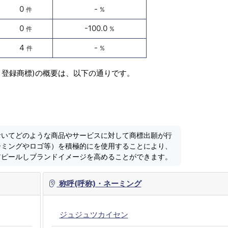
0
-
件
%
0
-100.0
件
%
4
-
件
%
・登録商標)の概要は、以下の通りです。
おいてどのような商品やサービスに対して商標出願が行
ーミングやロゴ等）を積極的にを使用することにより、
アピールしブランドイメージを高めることができます。
称呼(呼称)・ネーミング
ジュジュツカイセン