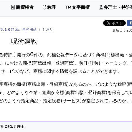
商標権者
称呼
文字商標
弁理士・特許
第１６類 紙、事務用品
しおり
更新日：2026
呪術廻戦
6
る特許庁発行の
件の、商標公報データに基づく商標(商標出願・
」における商標(商標出願・登録商標)、称呼(呼称)・ネーミング
(サービス)など、商標に関する情報を調べることができます。
商標の商標(商標出願・登録商標)があるのか、どのような称呼(呼
か、どのような企業・組織が商標(商標出願・登録商標)を保有して
どのような指定商品・指定役務(サービス)が指定されているのか、
 CEO/弁理士