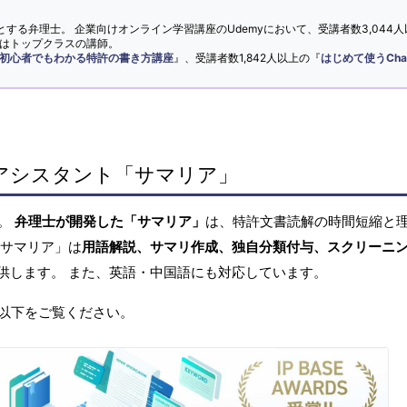
とする弁理士。 企業向けオンライン学習講座のUdemyにおいて、受講者数3,044人
ではトップクラスの講師。
初心者でもわかる特許の書き方講座
』、受講者数1,842人以上の『
はじめて使うCha
アシスタント「サマリア」
へ。
弁理士が開発した「サマリア」
は、特許文書読解の時間短縮と
「サマリア」は
用語解説、サマリ作成、独自分類付与、スクリーニ
供します。 また、英語・中国語にも対応しています。
以下をご覧ください。