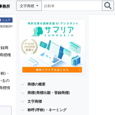
文字商標
事務所
シェア
/08/01
登録商
、商標権
称)・
いるの
商標の概要
商標情
商標(商標出願・登録商標)
文字商標
称呼(呼称)・ネーミング