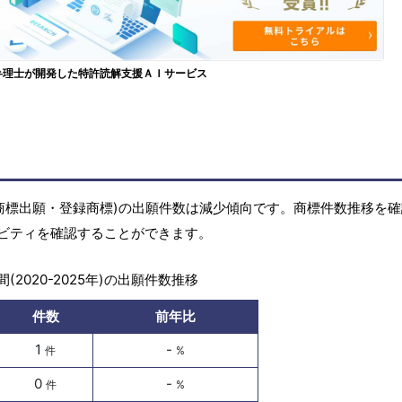
弁理士が開発した特許読解支援ＡＩサービス
商標(商標出願・登録商標)の出願件数は減少傾向です。商標件数推移を
ビティを確認することができます。
(2020-2025年)の出願件数推移
件数
前年比
1
-
件
%
0
-
件
%