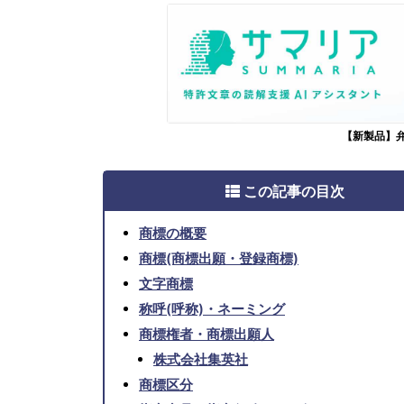
【新製品】
この記事の目次
商標の概要
商標(商標出願・登録商標)
文字商標
称呼(呼称)・ネーミング
商標権者・商標出願人
株式会社集英社
商標区分