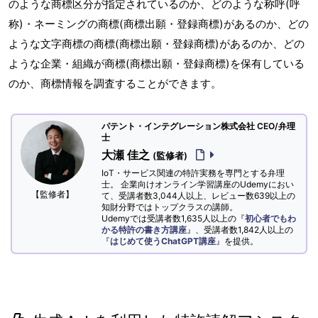
のような商標区分が指定されているのか、どのような称呼(呼
称)・ネーミングの商標(商標出願・登録商標)があるのか、どの
ような文字商標の商標(商標出願・登録商標)があるのか、どの
ような企業・組織が商標(商標出願・登録商標)を保有している
のか、商標情報を調査することができます。
パテント・インテグレーション株式会社 CEO/弁理
士
大瀬 佳之
(監修者)
IoT・サービス関連の特許実務を専門とする弁理
士。 企業向けオンライン学習講座のUdemyにおい
【監修者】
て、受講者数3,044人以上、レビュー数639以上の
知財分野ではトップクラスの講師。
Udemyでは受講者数1,635人以上の『
初心者でもわ
かる特許の書き方講座
』、受講者数1,842人以上の
『
はじめて使うChatGPT講座
』を提供。