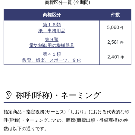
商標区分一覧 (全期間)
商標区分
件数
第１６類
5,060
件
紙、事務用品
第９類
2,581
件
電気制御用の機械器具
第４１類
2,401
件
教育、娯楽、スポーツ、文化
称呼(呼称)・ネーミング
指定商品・指定役務(サービス)「しおり」における代表的な称
呼(呼称)・ネーミングごとの、商標(商標出願・登録商標)の件
数は以下の通りです。