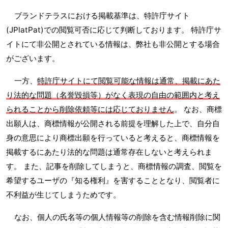
ブランドテラスにおける掲載基準は、特許庁サイト
(JPlatPat)での閲覧可否に応じて判断しております。 特許庁サ
イトにて非公開とされている情報は、弊社も非公開とする場合
がございます。
一方、
特許庁サイトにて閲覧可能な情報は通常、掲載にあた
り法的な問題（名誉毀損等）がなく表現の自由の範囲内と考え
られることから削除依頼等には応じておりません
。 なお、商標
出願人は、商標情報が公開される前提を理解した上で、自分自
身の意思により商標出願を行っていると考えると、商標情報を
掲載するにあたり法的な問題は通常存在しないと考えられま
す。 また、記事を削除してしまうと、商標情報の調査、閲覧を
希望するユーザの『知る権利』を害することとなり、閲覧者に
不利益が生じてしまうためです。
なお、個人の氏名等の個人情報等の削除を含む情報削除に関