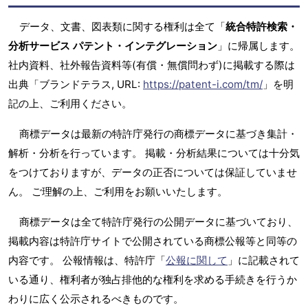
データ、文書、図表類に関する権利は全て「
統合特許検索・
分析サービス パテント・インテグレーション
」に帰属します。
社内資料、社外報告資料等(有償・無償問わず)に掲載する際は
出典「ブランドテラス, URL:
https://patent-i.com/tm/
」を明
記の上、ご利用ください。
商標データは最新の特許庁発行の商標データに基づき集計・
解析・分析を行っています。 掲載・分析結果については十分気
をつけておりますが、データの正否については保証していませ
ん。 ご理解の上、ご利用をお願いいたします。
商標データは全て特許庁発行の公開データに基づいており、
掲載内容は特許庁サイトで公開されている商標公報等と同等の
内容です。 公報情報は、特許庁「
公報に関して
」に記載されて
いる通り、権利者が独占排他的な権利を求める手続きを行うか
わりに広く公示されるべきものです。