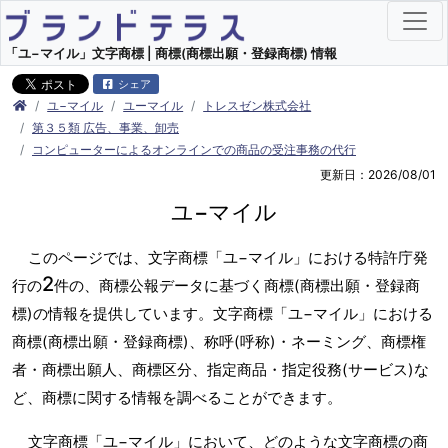
「ユ−マイル」文字商標 | 商標(商標出願・登録商標) 情報
シェア
ユ−マイル
ユーマイル
トレスゼン株式会社
第３５類 広告、事業、卸売
コンピューターによるオンラインでの商品の受注事務の代行
更新日：2026/08/01
ユ−マイル
このページでは、文字商標「ユ−マイル」における特許庁発
2
行の
件の、商標公報データに基づく商標(商標出願・登録商
標)の情報を提供しています。文字商標「ユ−マイル」における
商標(商標出願・登録商標)、称呼(呼称)・ネーミング、商標権
者・商標出願人、商標区分、指定商品・指定役務(サービス)な
ど、商標に関する情報を調べることができます。
文字商標「ユ−マイル」において、どのような文字商標の商