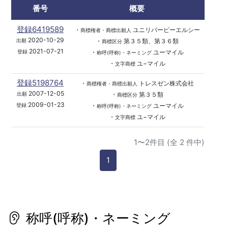
番号
概要
登録6419589
・
ユニリバーピーエルシー
商標権者・商標出願人
2020-10-29
・
第３５類、第３６類
出願
商標区分
2021-07-21
・
ユーマイル
登録
称呼(呼称)・ネーミング
・
ユ−マイル
文字商標
登録5198764
・
トレスゼン株式会社
商標権者・商標出願人
2007-12-05
・
第３５類
出願
商標区分
2009-01-23
・
ユーマイル
登録
称呼(呼称)・ネーミング
・
ユ−マイル
文字商標
1〜2件目 (全 2 件中)
1
称呼(呼称)・ネーミング