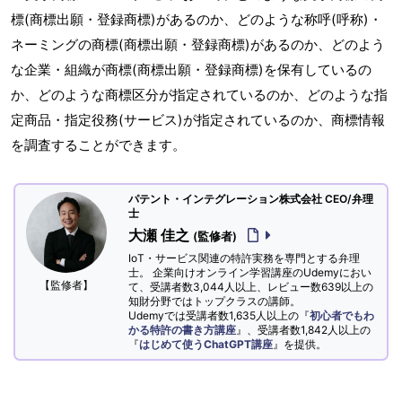
標(商標出願・登録商標)があるのか、どのような称呼(呼称)・
ネーミングの商標(商標出願・登録商標)があるのか、どのよう
な企業・組織が商標(商標出願・登録商標)を保有しているの
か、どのような商標区分が指定されているのか、どのような指
定商品・指定役務(サービス)が指定されているのか、商標情報
を調査することができます。
パテント・インテグレーション株式会社 CEO/弁理
士
大瀬 佳之
(監修者)
IoT・サービス関連の特許実務を専門とする弁理
士。 企業向けオンライン学習講座のUdemyにおい
【監修者】
て、受講者数3,044人以上、レビュー数639以上の
知財分野ではトップクラスの講師。
Udemyでは受講者数1,635人以上の『
初心者でもわ
かる特許の書き方講座
』、受講者数1,842人以上の
『
はじめて使うChatGPT講座
』を提供。