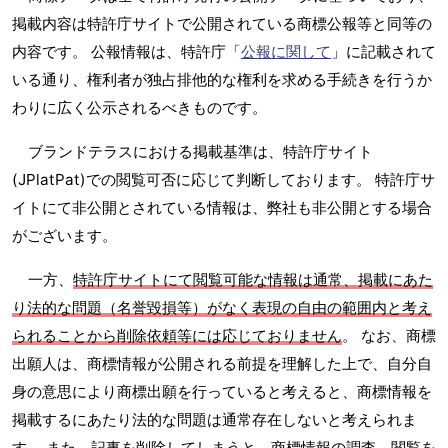
掲載内容は特許庁サイトで公開されている商標公報等と同等の
内容です。 公報情報は、特許庁「
公報に関して
」に記載されて
いる通り、権利者が独占排他的な権利を求める手続きを行うか
わりに広く公示されるべきものです。
ブランドテラスにおける掲載基準は、特許庁サイト
(JPlatPat)での閲覧可否に応じて判断しております。 特許庁サ
イトにて非公開とされている情報は、弊社も非公開とする場合
がございます。
一方、
特許庁サイトにて閲覧可能な情報は通常、掲載にあた
り法的な問題（名誉毀損等）がなく表現の自由の範囲内と考え
られることから削除依頼等には応じておりません
。 なお、商標
出願人は、商標情報が公開される前提を理解した上で、自分自
身の意思により商標出願を行っていると考えると、商標情報を
掲載するにあたり法的な問題は通常存在しないと考えられま
す。 また、記事を削除してしまうと、商標情報の調査、閲覧を