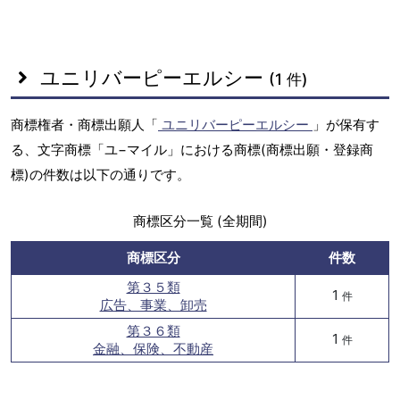
ユニリバーピーエルシー
(1 件)
商標権者・商標出願人「
ユニリバーピーエルシー
」が保有す
る、文字商標「ユ−マイル」における商標(商標出願・登録商
標)の件数は以下の通りです。
商標区分一覧 (全期間)
商標区分
件数
第３５類
1
件
広告、事業、卸売
第３６類
1
件
金融、保険、不動産