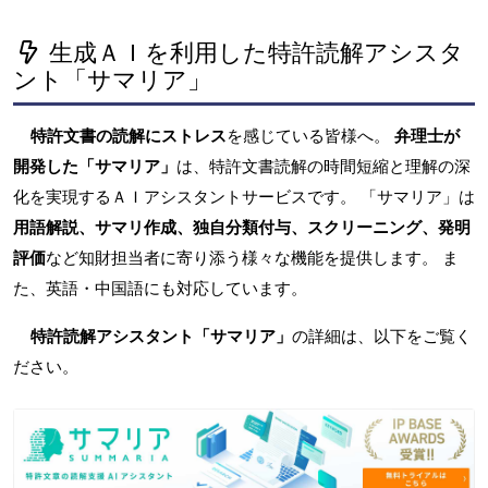
生成ＡＩを利用した特許読解アシスタ
ント「サマリア」
特許文書の読解にストレス
を感じている皆様へ。
弁理士が
開発した「サマリア」
は、特許文書読解の時間短縮と理解の深
化を実現するＡＩアシスタントサービスです。 「サマリア」は
用語解説、サマリ作成、独自分類付与、スクリーニング、発明
評価
など知財担当者に寄り添う様々な機能を提供します。 ま
た、英語・中国語にも対応しています。
特許読解アシスタント「サマリア」
の詳細は、以下をご覧く
ださい。