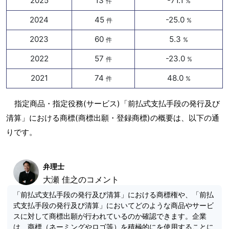
2025
13
-71.1
件
%
2024
45
-25.0
件
%
2023
60
5.3
件
%
2022
57
-23.0
件
%
2021
74
48.0
件
%
指定商品・指定役務(サービス)「前払式支払手段の発行及び
清算」における商標(商標出願・登録商標)の概要は、以下の通
りです。
弁理士
大瀬 佳之のコメント
「前払式支払手段の発行及び清算」における商標権や、「前払
式支払手段の発行及び清算」においてどのような商品やサービ
スに対して商標出願が行われているのか確認できます。企業
は、商標（ネーミングやロゴ等）を積極的にを使用することに