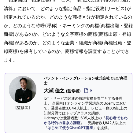
清算」において、どのような指定商品・指定役務(サービス)が
指定されているのか、どのような商標区分が指定されているの
か、どのような称呼(呼称)・ネーミングの商標(商標出願・登録
商標)があるのか、どのような文字商標の商標(商標出願・登録
商標)があるのか、どのような企業・組織が商標(商標出願・登
録商標)を保有しているのか、商標情報を調査することができ
ます。
パテント・インテグレーション株式会社 CEO/弁理
士
大瀬 佳之
(監修者)
IoT・サービス関連の特許実務を専門とする弁理
士。 企業向けオンライン学習講座のUdemyにおい
【監修者】
て、受講者数3,044人以上、レビュー数639以上の
知財分野ではトップクラスの講師。
Udemyでは受講者数1,635人以上の『
初心者でもわ
かる特許の書き方講座
』、受講者数1,842人以上の
『
はじめて使うChatGPT講座
』を提供。