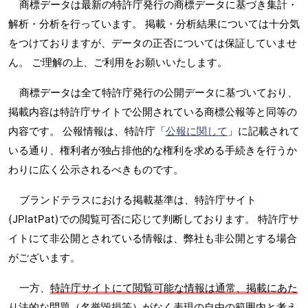
商標データは最新の特許庁発行の商標データに基づき集計・
解析・分析を行っています。 掲載・分析結果については十分気
をつけておりますが、データの正否については保証していませ
ん。 ご理解の上、ご利用をお願いいたします。
商標データは全て特許庁発行の公開データに基づいており、
掲載内容は特許庁サイトで公開されている商標公報等と同等の
内容です。 公報情報は、特許庁「
公報に関して
」に記載されて
いる通り、権利者が独占排他的な権利を求める手続きを行うか
わりに広く公示されるべきものです。
ブランドテラスにおける掲載基準は、特許庁サイト
(JPlatPat)での閲覧可否に応じて判断しております。 特許庁サ
イトにて非公開とされている情報は、弊社も非公開とする場合
がございます。
一方、
特許庁サイトにて閲覧可能な情報は通常、掲載にあた
り法的な問題（名誉毀損等）がなく表現の自由の範囲内と考え