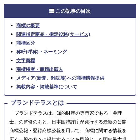
この記事の目次
商標の概要
関連指定商品・指定役務(サービス)
商標区分
称呼(呼称)・ネーミング
文字商標
商標権者・商標出願人
メディア(新聞、雑誌等)への商標情報提供
掲載内容・掲載基準について
ブランドテラスとは
ブランドテラスは、知的財産の専門家である「弁理
士」の監修のもと、日本国特許庁が発行する最新の公開
商標公報・登録商標公報を用いて、商標に関する情報を
広く一般の方々に提供することを目的とした国内最大規