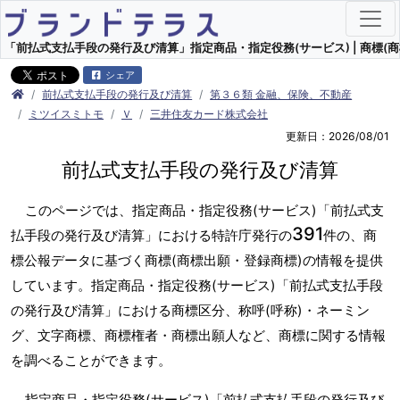
「前払式支払手段の発行及び清算」指定商品・指定役務(サービス) | 商標(商
シェア
前払式支払手段の発行及び清算
第３６類 金融、保険、不動産
ミツイスミトモ
Ｖ
三井住友カード株式会社
更新日：2026/08/01
前払式支払手段の発行及び清算
このページでは、指定商品・指定役務(サービス)「前払式支
391
払手段の発行及び清算」における特許庁発行の
件の、商
標公報データに基づく商標(商標出願・登録商標)の情報を提供
しています。指定商品・指定役務(サービス)「前払式支払手段
の発行及び清算」における商標区分、称呼(呼称)・ネーミン
グ、文字商標、商標権者・商標出願人など、商標に関する情報
を調べることができます。
指定商品・指定役務(サービス)「前払式支払手段の発行及び