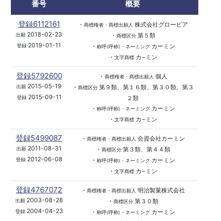
番号
概要
登録6112161
・
株式会社グロービア
商標権者・商標出願人
2018-02-23
・
第５類
出願
商標区分
2019-01-11
・
カーミン
登録
称呼(呼称)・ネーミング
・
カ−ミン
文字商標
登録5792600
・
個人
商標権者・商標出願人
2015-05-19
・
第９類、第１６類、第３０類、第３
出願
商標区分
2015-09-11
２類
登録
・
カーミン
称呼(呼称)・ネーミング
・
カ−ミン
文字商標
登録5499087
・
合資会社カーミン
商標権者・商標出願人
2011-08-31
・
第３類、第４４類
出願
商標区分
2012-06-08
・
カーミン
登録
称呼(呼称)・ネーミング
・
カ−ミン
文字商標
登録4767072
・
明治製菓株式会社
商標権者・商標出願人
2003-08-28
・
第３０類
出願
商標区分
2004-04-23
・
カーミン
登録
称呼(呼称)・ネーミング