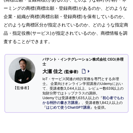
ーミングの商標(商標出願・登録商標)があるのか、どのような
企業・組織が商標(商標出願・登録商標)を保有しているのか、
どのような商標区分が指定されているのか、どのような指定商
品・指定役務(サービス)が指定されているのか、商標情報を調
査することができます。
パテント・インテグレーション株式会社 CEO/弁理
士
大瀬 佳之
(監修者)
IoT・サービス関連の特許実務を専門とする弁理
士。 企業向けオンライン学習講座のUdemyにおい
【監修者】
て、受講者数3,044人以上、レビュー数639以上の
知財分野ではトップクラスの講師。
Udemyでは受講者数1,635人以上の『
初心者でもわ
かる特許の書き方講座
』、受講者数1,842人以上の
『
はじめて使うChatGPT講座
』を提供。