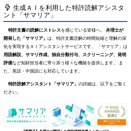
生成ＡＩを利用した特許読解アシスタ
ント「サマリア」
特許文書の読解にストレス
を感じている皆様へ。
弁理士が
開発した「サマリア」
は、特許文書読解の時間短縮と理解の深
化を実現するＡＩアシスタントサービスです。 「サマリア」は
用語解説、サマリ作成、独自分類付与、スクリーニング、発明
評価
など知財担当者に寄り添う様々な機能を提供します。 ま
た、英語・中国語にも対応しています。
特許読解アシスタント「サマリア」
の詳細は、以下をご覧く
ださい。