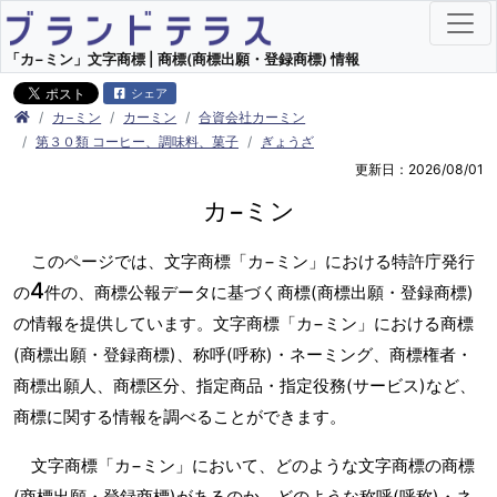
「カ−ミン」文字商標 | 商標(商標出願・登録商標) 情報
シェア
カ−ミン
カーミン
合資会社カーミン
第３０類 コーヒー、調味料、菓子
ぎょうざ
更新日：2026/08/01
カ−ミン
このページでは、文字商標「カ−ミン」における特許庁発行
4
の
件の、商標公報データに基づく商標(商標出願・登録商標)
の情報を提供しています。文字商標「カ−ミン」における商標
(商標出願・登録商標)、称呼(呼称)・ネーミング、商標権者・
商標出願人、商標区分、指定商品・指定役務(サービス)など、
商標に関する情報を調べることができます。
文字商標「カ−ミン」において、どのような文字商標の商標
(商標出願・登録商標)があるのか、どのような称呼(呼称)・ネ