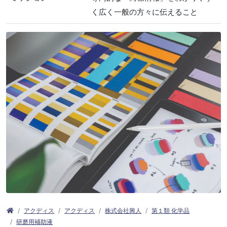
く広く一般の方々に伝えること
アクディス
アクディス
株式会社興人
第１類 化学品
研磨用補助液