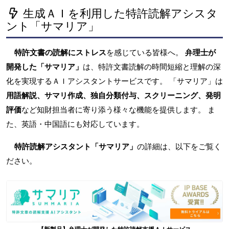
生成ＡＩを利用した特許読解アシスタ
ント「サマリア」
特許文書の読解にストレス
を感じている皆様へ。
弁理士が
開発した「サマリア」
は、特許文書読解の時間短縮と理解の深
化を実現するＡＩアシスタントサービスです。 「サマリア」は
用語解説、サマリ作成、独自分類付与、スクリーニング、発明
評価
など知財担当者に寄り添う様々な機能を提供します。 ま
た、英語・中国語にも対応しています。
特許読解アシスタント「サマリア」
の詳細は、以下をご覧く
ださい。