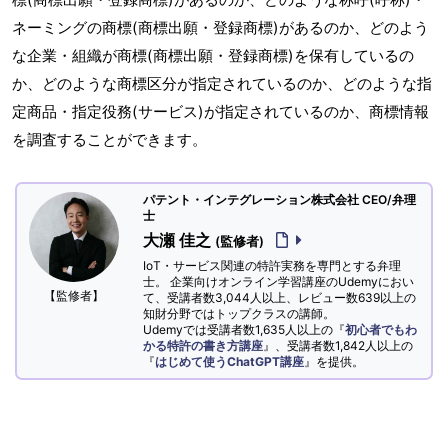
ネーミングの商標(商標出願・登録商標)があるのか、どのよう
な企業・組織が商標(商標出願・登録商標)を保有しているの
か、どのような商標区分が指定されているのか、どのような指
定商品・指定役務(サービス)が指定されているのか、商標情報
を調査することができます。
パテント・インテグレーション株式会社 CEO/弁理
士
大瀬 佳之
(監修者)
IoT・サービス関連の特許実務を専門とする弁理
士。 企業向けオンライン学習講座のUdemyにおい
【監修者】
て、受講者数3,044人以上、レビュー数639以上の
知財分野ではトップクラスの講師。
Udemyでは受講者数1,635人以上の『
初心者でもわ
かる特許の書き方講座
』、受講者数1,842人以上の
『
はじめて使うChatGPT講座
』を提供。