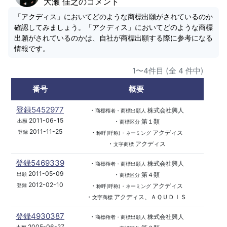
大瀬 佳之のコメント
「アクディス」においてどのような商標出願がされているのか
確認してみましょう。「アクディス」においてどのような商標
出願がされているのかは、自社が商標出願する際に参考になる
情報です。
1〜4件目 (全 4 件中)
番号
概要
登録5452977
・
株式会社興人
商標権者・商標出願人
2011-06-15
・
第１類
出願
商標区分
2011-11-25
・
アクディス
登録
称呼(呼称)・ネーミング
・
アクディス
文字商標
登録5469339
・
株式会社興人
商標権者・商標出願人
2011-05-09
・
第４類
出願
商標区分
2012-02-10
・
アクディス
登録
称呼(呼称)・ネーミング
・
アクディス、ＡＱＵＤＩＳ
文字商標
登録4930387
・
株式会社興人
商標権者・商標出願人
2005-06-27