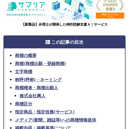
【新製品】弁理士が開発した特許読解支援ＡＩサービス
この記事の目次
商標の概要
商標(商標出願・登録商標)
文字商標
称呼(呼称)・ネーミング
商標権者・商標出願人
株式会社興人
商標区分
指定商品・指定役務(サービス)
メディア(新聞、雑誌等)への商標情報提供
掲載内容・掲載基準について