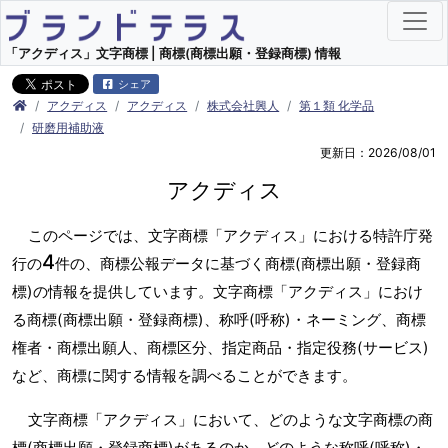
「アクディス」文字商標 | 商標(商標出願・登録商標) 情報
シェア
アクディス
アクディス
株式会社興人
第１類 化学品
研磨用補助液
更新日：2026/08/01
アクディス
このページでは、文字商標「アクディス」における特許庁発
4
行の
件の、商標公報データに基づく商標(商標出願・登録商
標)の情報を提供しています。文字商標「アクディス」におけ
る商標(商標出願・登録商標)、称呼(呼称)・ネーミング、商標
権者・商標出願人、商標区分、指定商品・指定役務(サービス)
など、商標に関する情報を調べることができます。
文字商標「アクディス」において、どのような文字商標の商
標(商標出願・登録商標)があるのか、どのような称呼(呼称)・