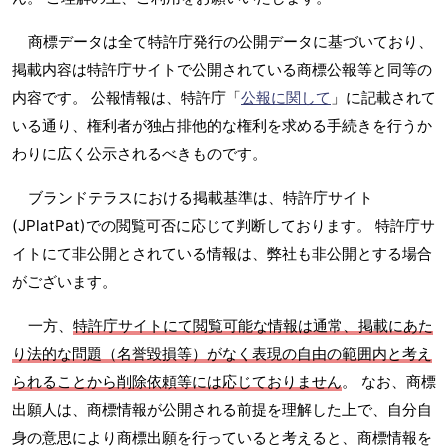
商標データは全て特許庁発行の公開データに基づいており、
掲載内容は特許庁サイトで公開されている商標公報等と同等の
内容です。 公報情報は、特許庁「
公報に関して
」に記載されて
いる通り、権利者が独占排他的な権利を求める手続きを行うか
わりに広く公示されるべきものです。
ブランドテラスにおける掲載基準は、特許庁サイト
(JPlatPat)での閲覧可否に応じて判断しております。 特許庁サ
イトにて非公開とされている情報は、弊社も非公開とする場合
がございます。
一方、
特許庁サイトにて閲覧可能な情報は通常、掲載にあた
り法的な問題（名誉毀損等）がなく表現の自由の範囲内と考え
られることから削除依頼等には応じておりません
。 なお、商標
出願人は、商標情報が公開される前提を理解した上で、自分自
身の意思により商標出願を行っていると考えると、商標情報を