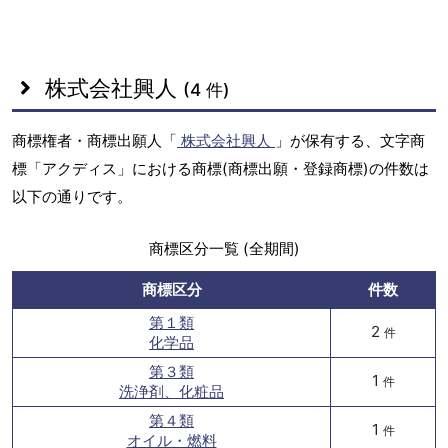
株式会社興人
(4 件)
商標権者・商標出願人「
株式会社興人
」が保有する、文字商
標「アクディス」における商標(商標出願・登録商標)の件数は
以下の通りです。
商標区分一覧 (全期間)
商標区分
件数
第１類
2
件
化学品
第３類
1
件
洗浄剤、化粧品
第４類
1
件
オイル・燃料