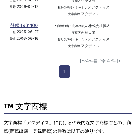
・
第３類
出願
商標区分
2006-02-17
・
アクディス
登録
称呼(呼称)・ネーミング
・
アクディス
文字商標
登録4961100
・
株式会社興人
商標権者・商標出願人
2005-06-27
・
第１類
出願
商標区分
2006-06-16
・
アクディス
登録
称呼(呼称)・ネーミング
・
アクディス
文字商標
1〜4件目 (全 4 件中)
1
文字商標
文字商標「アクディス」における代表的な文字商標ごとの、商
標(商標出願・登録商標)の件数は以下の通りです。