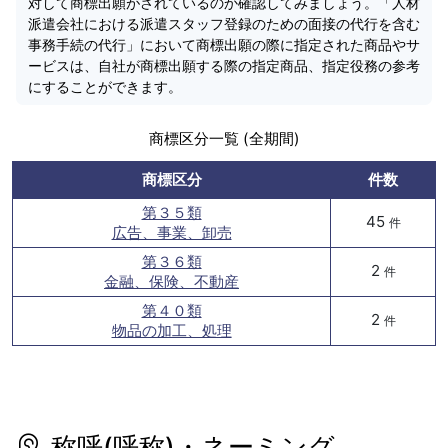
対して商標出願がされているのか確認してみましょう。「人材
派遣会社における派遣スタッフ登録のための面接の代行を含む
事務手続の代行」において商標出願の際に指定された商品やサ
ービスは、自社が商標出願する際の指定商品、指定役務の参考
にすることができます。
商標区分一覧 (全期間)
商標区分
件数
第３５類
45
件
広告、事業、卸売
第３６類
2
件
金融、保険、不動産
第４０類
2
件
物品の加工、処理
称呼(呼称)・ネーミング