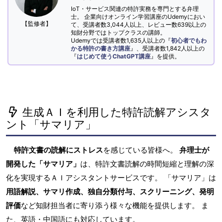
IoT・サービス関連の特許実務を専門とする弁理
士。 企業向けオンライン学習講座のUdemyにおい
【監修者】
て、受講者数3,044人以上、レビュー数639以上の
知財分野ではトップクラスの講師。
Udemyでは受講者数1,635人以上の『
初心者でもわ
かる特許の書き方講座
』、受講者数1,842人以上の
『
はじめて使うChatGPT講座
』を提供。
生成ＡＩを利用した特許読解アシスタ
ント「サマリア」
特許文書の読解にストレス
を感じている皆様へ。
弁理士が
開発した「サマリア」
は、特許文書読解の時間短縮と理解の深
化を実現するＡＩアシスタントサービスです。 「サマリア」は
用語解説、サマリ作成、独自分類付与、スクリーニング、発明
評価
など知財担当者に寄り添う様々な機能を提供します。 ま
た、英語・中国語にも対応しています。