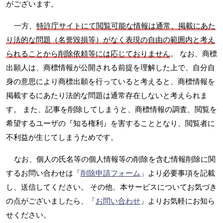
がございます。
一方、
特許庁サイトにて閲覧可能な情報は通常、掲載にあた
り法的な問題（名誉毀損等）がなく表現の自由の範囲内と考え
られることから削除依頼等には応じておりません
。 なお、商標
出願人は、商標情報が公開される前提を理解した上で、自分自
身の意思により商標出願を行っていると考えると、商標情報を
掲載するにあたり法的な問題は通常存在しないと考えられま
す。 また、記事を削除してしまうと、商標情報の調査、閲覧を
希望するユーザの『知る権利』を害することとなり、閲覧者に
不利益が生じてしまうためです。
なお、個人の氏名等の個人情報等の削除を含む情報削除に関
するお問い合わせは「
削除申請フォーム
」より必要事項を記載
し、送信してください。 その他、本サービスについてお気づき
の点がございましたら、「
お問い合わせ
」よりお気軽にお知ら
せください。