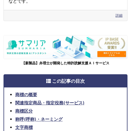
などです。
詳細
【新製品】弁理士が開発した特許読解支援ＡＩサービス
この記事の目次
商標の概要
関連指定商品・指定役務(サービス)
商標区分
称呼(呼称)・ネーミング
文字商標