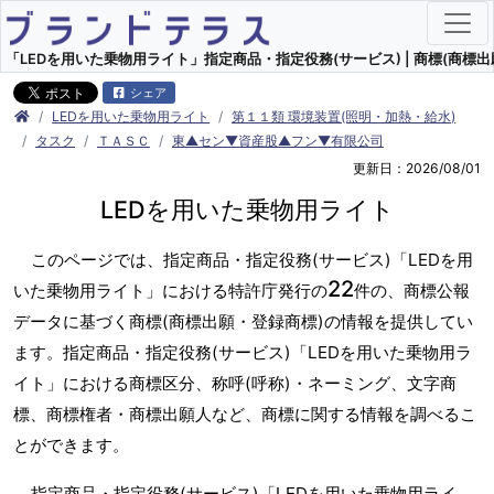
「LEDを用いた乗物用ライト」指定商品・指定役務(サービス) | 商標(商標出
シェア
LEDを用いた乗物用ライト
第１１類 環境装置(照明・加熱・給水)
タスク
ＴＡＳＣ
東▲セン▼資産股▲フン▼有限公司
更新日：2026/08/01
LEDを用いた乗物用ライト
このページでは、指定商品・指定役務(サービス)「LEDを用
22
いた乗物用ライト」における特許庁発行の
件の、商標公報
データに基づく商標(商標出願・登録商標)の情報を提供してい
ます。指定商品・指定役務(サービス)「LEDを用いた乗物用ラ
イト」における商標区分、称呼(呼称)・ネーミング、文字商
標、商標権者・商標出願人など、商標に関する情報を調べるこ
とができます。
指定商品・指定役務(サービス)「LEDを用いた乗物用ライ