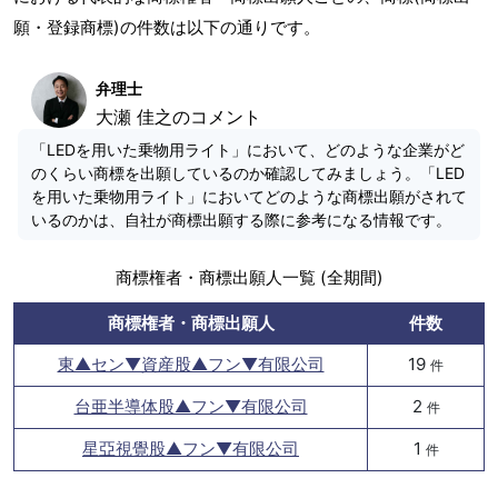
願・登録商標)の件数は以下の通りです。
弁理士
大瀬 佳之のコメント
「LEDを用いた乗物用ライト」において、どのような企業がど
のくらい商標を出願しているのか確認してみましょう。「LED
を用いた乗物用ライト」においてどのような商標出願がされて
いるのかは、自社が商標出願する際に参考になる情報です。
商標権者・商標出願人一覧 (全期間)
商標権者・商標出願人
件数
東▲セン▼資産股▲フン▼有限公司
19
件
台亜半導体股▲フン▼有限公司
2
件
星亞視覺股▲フン▼有限公司
1
件