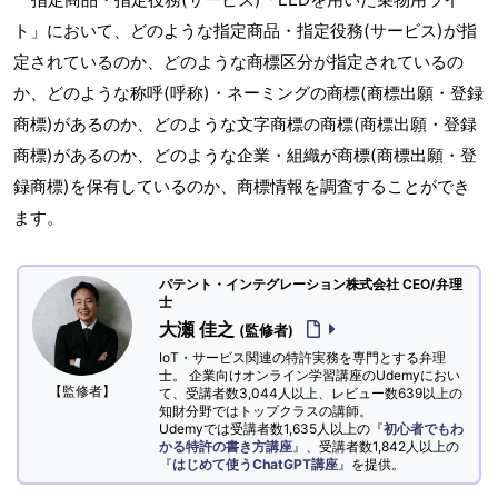
ト」において、どのような指定商品・指定役務(サービス)が指
定されているのか、どのような商標区分が指定されているの
か、どのような称呼(呼称)・ネーミングの商標(商標出願・登録
商標)があるのか、どのような文字商標の商標(商標出願・登録
商標)があるのか、どのような企業・組織が商標(商標出願・登
録商標)を保有しているのか、商標情報を調査することができ
ます。
パテント・インテグレーション株式会社 CEO/弁理
士
大瀬 佳之
(監修者)
IoT・サービス関連の特許実務を専門とする弁理
士。 企業向けオンライン学習講座のUdemyにおい
【監修者】
て、受講者数3,044人以上、レビュー数639以上の
知財分野ではトップクラスの講師。
Udemyでは受講者数1,635人以上の『
初心者でもわ
かる特許の書き方講座
』、受講者数1,842人以上の
『
はじめて使うChatGPT講座
』を提供。