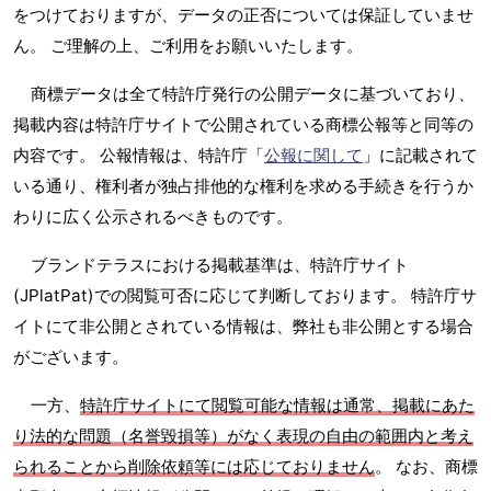
をつけておりますが、データの正否については保証していませ
ん。 ご理解の上、ご利用をお願いいたします。
商標データは全て特許庁発行の公開データに基づいており、
掲載内容は特許庁サイトで公開されている商標公報等と同等の
内容です。 公報情報は、特許庁「
公報に関して
」に記載されて
いる通り、権利者が独占排他的な権利を求める手続きを行うか
わりに広く公示されるべきものです。
ブランドテラスにおける掲載基準は、特許庁サイト
(JPlatPat)での閲覧可否に応じて判断しております。 特許庁サ
イトにて非公開とされている情報は、弊社も非公開とする場合
がございます。
一方、
特許庁サイトにて閲覧可能な情報は通常、掲載にあた
り法的な問題（名誉毀損等）がなく表現の自由の範囲内と考え
られることから削除依頼等には応じておりません
。 なお、商標