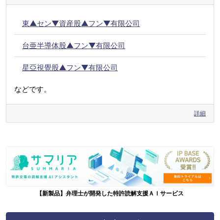
東▲セン▼資産股▲フン▼有限公司
台亜半導体股▲フン▼有限公司
星亞視覺股▲フン▼有限公司
などです。
詳細
【新製品】弁理士が開発した特許読解支援ＡＩサービス