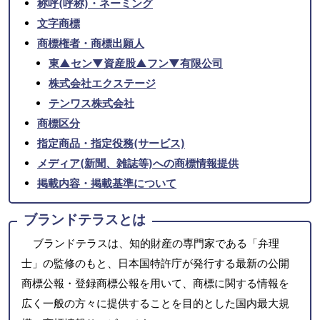
称呼(呼称)・ネーミング
文字商標
商標権者・商標出願人
東▲セン▼資産股▲フン▼有限公司
株式会社エクステージ
テンワス株式会社
商標区分
指定商品・指定役務(サービス)
メディア(新聞、雑誌等)への商標情報提供
掲載内容・掲載基準について
ブランドテラスとは
ブランドテラスは、知的財産の専門家である「弁理
士」の監修のもと、日本国特許庁が発行する最新の公開
商標公報・登録商標公報を用いて、商標に関する情報を
広く一般の方々に提供することを目的とした国内最大規