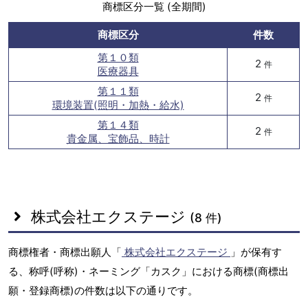
商標区分一覧 (全期間)
商標区分
件数
第１０類
2
件
医療器具
第１１類
2
件
環境装置(照明・加熱・給水)
第１４類
2
件
貴金属、宝飾品、時計
株式会社エクステージ
(8 件)
商標権者・商標出願人「
株式会社エクステージ
」が保有す
る、称呼(呼称)・ネーミング「カスク」における商標(商標出
願・登録商標)の件数は以下の通りです。