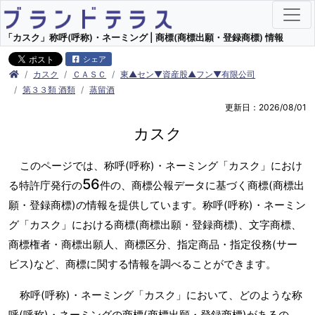
「カスク」称呼(呼称)・ネーミング | 商標(商標出願・登録商標) 情報
シェア
カスク
ＣＡＳＣ
東▲セン▼資産股▲フン▼有限公司
第３３類 酒類
蒸留酒
更新日：2026/08/01
カスク
このページでは、称呼(呼称)・ネーミング「カスク」におけ
56
る特許庁発行の
件の、商標公報データに基づく商標(商標出
願・登録商標)の情報を提供しています。称呼(呼称)・ネーミン
グ「カスク」における商標(商標出願・登録商標)、文字商標、
商標権者・商標出願人、商標区分、指定商品・指定役務(サー
ビス)など、商標に関する情報を調べることができます。
称呼(呼称)・ネーミング「カスク」において、どのような称
呼(呼称)・ネーミングの商標(商標出願・登録商標)があるの