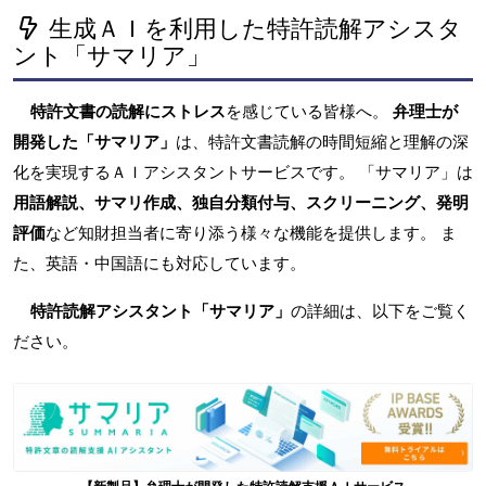
生成ＡＩを利用した特許読解アシスタ
ント「サマリア」
特許文書の読解にストレス
を感じている皆様へ。
弁理士が
開発した「サマリア」
は、特許文書読解の時間短縮と理解の深
化を実現するＡＩアシスタントサービスです。 「サマリア」は
用語解説、サマリ作成、独自分類付与、スクリーニング、発明
評価
など知財担当者に寄り添う様々な機能を提供します。 ま
た、英語・中国語にも対応しています。
特許読解アシスタント「サマリア」
の詳細は、以下をご覧く
ださい。