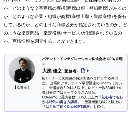
か、どのような文字商標の商標(商標出願・登録商標)があるの
か、どのような企業・組織が商標(商標出願・登録商標)を保有
しているのか、どのような商標区分が指定されているのか、ど
のような指定商品・指定役務(サービス)が指定されているの
か、商標情報を調査することができます。
パテント・インテグレーション株式会社 CEO/弁理
士
大瀬 佳之
(監修者)
IoT・サービス関連の特許実務を専門とする弁理
士。 企業向けオンライン学習講座のUdemyにおい
【監修者】
て、受講者数3,044人以上、レビュー数639以上の
知財分野ではトップクラスの講師。
Udemyでは受講者数1,635人以上の『
初心者でもわ
かる特許の書き方講座
』、受講者数1,842人以上の
『
はじめて使うChatGPT講座
』を提供。