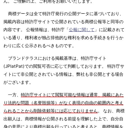
ん。 ご理解の上、ご利用をお願いいたします。
商標データは全て特許庁発行の公開データに基づいており、
掲載内容は特許庁サイトで公開されている商標公報等と同等の
内容です。 公報情報は、特許庁「
公報に関して
」に記載されて
いる通り、権利者が独占排他的な権利を求める手続きを行うか
わりに広く公示されるべきものです。
ブランドテラスにおける掲載基準は、特許庁サイト
(JPlatPat)での閲覧可否に応じて判断しております。 特許庁サ
イトにて非公開とされている情報は、弊社も非公開とする場合
がございます。
一方、
特許庁サイトにて閲覧可能な情報は通常、掲載にあた
り法的な問題（名誉毀損等）がなく表現の自由の範囲内と考え
られることから削除依頼等には応じておりません
。 なお、商標
出願人は、商標情報が公開される前提を理解した上で、自分自
身の意思により商標出願を行っていると考えると、商標情報を