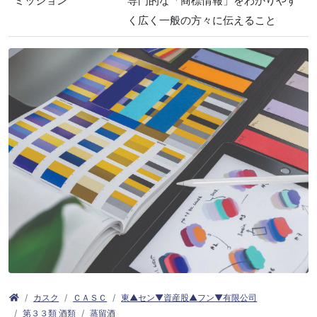
ミッション
専門的な「商標情報」をわかりやす
く広く一般の方々に伝えること
カスク
ＣＡＳＣ
東▲セン▼資産股▲フン▼有限公司
第３３類 酒類
蒸留酒