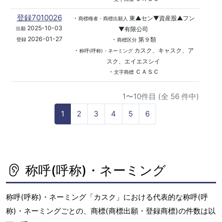
登録7010026
・
東▲セン▼資産股▲フン
商標権者・商標出願人
2025-10-03
▼有限公司
出願
2026-01-27
・
第９類
登録
商標区分
・
カスク、キャスク、ア
称呼(呼称)・ネーミング
スク、エイエスシイ
・
ＣＡＳＣ
文字商標
1〜10件目 (全 56 件中)
1
2
3
4
5
6
称呼(呼称)・ネーミング
称呼(呼称)・ネーミング「カスク」における代表的な称呼(呼
称)・ネーミングごとの、商標(商標出願・登録商標)の件数は以