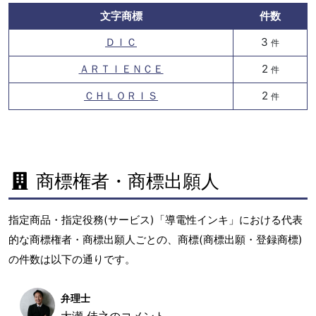
文字商標
件数
ＤＩＣ
3
件
ＡＲＴＩＥＮＣＥ
2
件
ＣＨＬＯＲＩＳ
2
件
商標権者・商標出願人
指定商品・指定役務(サービス)「導電性インキ」における代表
的な商標権者・商標出願人ごとの、商標(商標出願・登録商標)
の件数は以下の通りです。
弁理士
大瀬 佳之のコメント