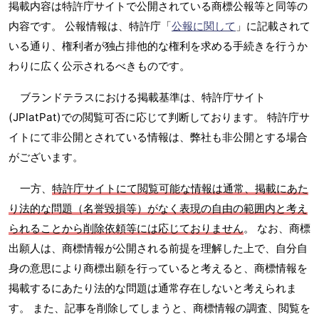
掲載内容は特許庁サイトで公開されている商標公報等と同等の
内容です。 公報情報は、特許庁「
公報に関して
」に記載されて
いる通り、権利者が独占排他的な権利を求める手続きを行うか
わりに広く公示されるべきものです。
ブランドテラスにおける掲載基準は、特許庁サイト
(JPlatPat)での閲覧可否に応じて判断しております。 特許庁サ
イトにて非公開とされている情報は、弊社も非公開とする場合
がございます。
一方、
特許庁サイトにて閲覧可能な情報は通常、掲載にあた
り法的な問題（名誉毀損等）がなく表現の自由の範囲内と考え
られることから削除依頼等には応じておりません
。 なお、商標
出願人は、商標情報が公開される前提を理解した上で、自分自
身の意思により商標出願を行っていると考えると、商標情報を
掲載するにあたり法的な問題は通常存在しないと考えられま
す。 また、記事を削除してしまうと、商標情報の調査、閲覧を