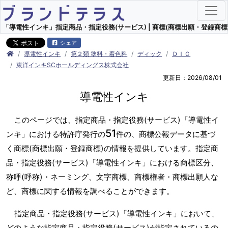
「導電性インキ」指定商品・指定役務(サービス) | 商標(商標出願・登録商標)
シェア
導電性インキ
第２類 塗料・着色料
ディック
ＤＩＣ
東洋インキSCホールディングス株式会社
更新日：2026/08/01
導電性インキ
このページでは、指定商品・指定役務(サービス)「導電性イ
51
ンキ」における特許庁発行の
件の、商標公報データに基づ
く商標(商標出願・登録商標)の情報を提供しています。指定商
品・指定役務(サービス)「導電性インキ」における商標区分、
称呼(呼称)・ネーミング、文字商標、商標権者・商標出願人な
ど、商標に関する情報を調べることができます。
指定商品・指定役務(サービス)「導電性インキ」において、
どのような指定商品・指定役務(サービス)が指定されているの