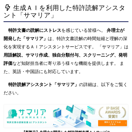
生成ＡＩを利用した特許読解アシスタ
ント「サマリア」
特許文書の読解にストレス
を感じている皆様へ。
弁理士が
開発した「サマリア」
は、特許文書読解の時間短縮と理解の深
化を実現するＡＩアシスタントサービスです。 「サマリア」は
用語解説、サマリ作成、独自分類付与、スクリーニング、発明
評価
など知財担当者に寄り添う様々な機能を提供します。 ま
た、英語・中国語にも対応しています。
特許読解アシスタント「サマリア」
の詳細は、以下をご覧く
ださい。