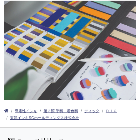
導電性インキ
第２類 塗料・着色料
ディック
ＤＩＣ
東洋インキSCホールディングス株式会社