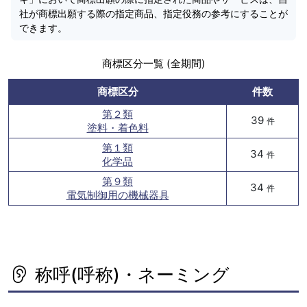
社が商標出願する際の指定商品、指定役務の参考にすることが
できます。
商標区分一覧 (全期間)
商標区分
件数
第２類
39
件
塗料・着色料
第１類
34
件
化学品
第９類
34
件
電気制御用の機械器具
称呼(呼称)・ネーミング