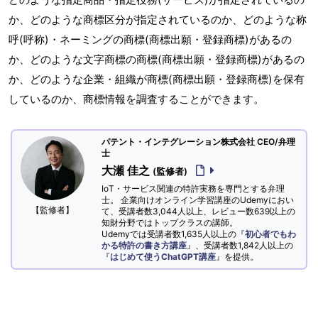
か、どのような商標区分が指定されているのか、どのような称
呼(呼称)・ネーミングの商標(商標出願・登録商標)があるの
か、どのような文字商標の商標(商標出願・登録商標)があるの
か、どのような企業・組織が商標(商標出願・登録商標)を保有
しているのか、商標情報を調査することができます。
パテント・インテグレーション株式会社 CEO/弁理
士
大瀬 佳之
(監修者)
IoT・サービス関連の特許実務を専門とする弁理
士。 企業向けオンライン学習講座のUdemyにおい
【監修者】
て、受講者数3,044人以上、レビュー数639以上の
知財分野ではトップクラスの講師。
Udemyでは受講者数1,635人以上の『
初心者でもわ
かる特許の書き方講座
』、受講者数1,842人以上の
『
はじめて使うChatGPT講座
』を提供。