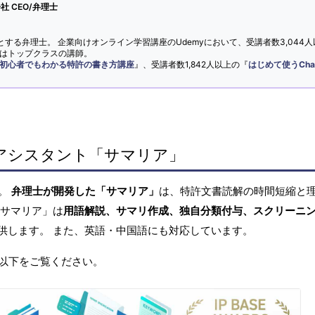
 CEO/弁理士
とする弁理士。 企業向けオンライン学習講座のUdemyにおいて、受講者数3,044人
ではトップクラスの講師。
初心者でもわかる特許の書き方講座
』、受講者数1,842人以上の『
はじめて使うCha
アシスタント「サマリア」
へ。
弁理士が開発した「サマリア」
は、特許文書読解の時間短縮と
「サマリア」は
用語解説、サマリ作成、独自分類付与、スクリーニ
供します。 また、英語・中国語にも対応しています。
以下をご覧ください。