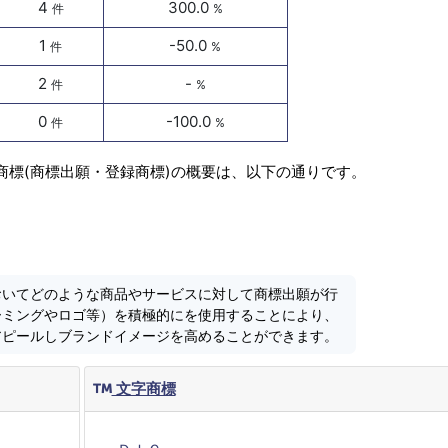
4
300.0
件
%
1
-50.0
件
%
2
-
件
%
0
-100.0
件
%
商標(商標出願・登録商標)の概要は、以下の通りです。
おいてどのような商品やサービスに対して商標出願が行
ーミングやロゴ等）を積極的にを使用することにより、
アピールしブランドイメージを高めることができます。
文字商標