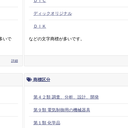
ＤＩＣ
ディックオリジナル
ＤＩＫ
多いで
などの文字商標が多いです。
詳細
商標区分
第４２類 調査、分析、設計、開発
第９類 電気制御用の機械器具
第１類 化学品