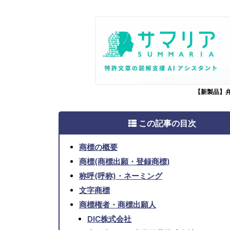
【新製品】
この記事の目次
商標の概要
商標(商標出願・登録商標)
称呼(呼称)・ネーミング
文字商標
商標権者・商標出願人
DIC株式会社