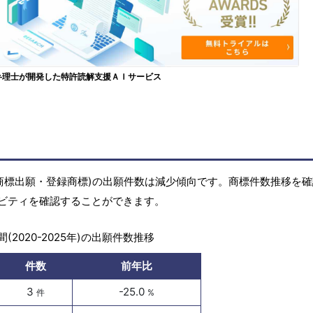
弁理士が開発した特許読解支援ＡＩサービス
商標(商標出願・登録商標)の出願件数は減少傾向です。商標件数推移を
ビティを確認することができます。
(2020-2025年)の出願件数推移
件数
前年比
3
-25.0
件
%