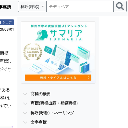
称呼(呼称)
事務所
シェア
/08/01
商標
商標)、
ができ
がある
商標の概要
標)を
商標(商標出願・登録商標)
れてい
称呼(呼称)・ネーミング
文字商標