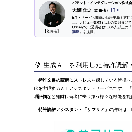
パテント・インテグレーション株式会社
大瀬 佳之
(監修者)
IoT・サービス関連の特許実務を専門
上、レビュー数639以上の知財分野
Udemyでは受講者数1,635人以上の『
【監修者】
講座
』を提供。
生成ＡＩを利用した特許読解
特許文書の読解にストレス
を感じている皆様
化を実現するＡＩアシスタントサービスです。 
明評価
など知財担当者に寄り添う様々な機能を提
特許読解アシスタント「サマリア」
の詳細は、