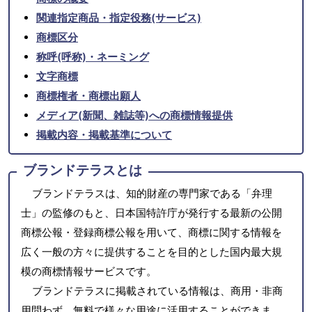
関連指定商品・指定役務(サービス)
商標区分
称呼(呼称)・ネーミング
文字商標
商標権者・商標出願人
メディア(新聞、雑誌等)への商標情報提供
掲載内容・掲載基準について
ブランドテラスとは
ブランドテラスは、知的財産の専門家である「弁理
士」の監修のもと、日本国特許庁が発行する最新の公開
商標公報・登録商標公報を用いて、商標に関する情報を
広く一般の方々に提供することを目的とした国内最大規
模の商標情報サービスです。
ブランドテラスに掲載されている情報は、商用・非商
用問わず、無料で様々な用途に活用することができま