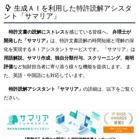
生成ＡＩを利用した特許読解アシスタ
ント「サマリア」
特許文書の読解にストレス
を感じている皆様へ。
弁理士が
開発した「サマリア」
は、特許文書読解の時間短縮と理解の深
化を実現するＡＩアシスタントサービスです。 「サマリア」は
用語解説、サマリ作成、独自分類付与、スクリーニング、発明
評価
など知財担当者に寄り添う様々な機能を提供します。 ま
た、英語・中国語にも対応しています。
特許読解アシスタント「サマリア」
の詳細は、以下をご覧く
ださい。