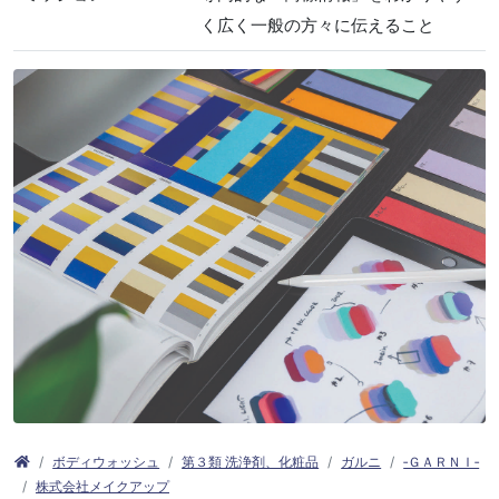
く広く一般の方々に伝えること
ボディウォッシュ
第３類 洗浄剤、化粧品
ガルニ
‐ＧＡＲＮＩ‐
株式会社メイクアップ