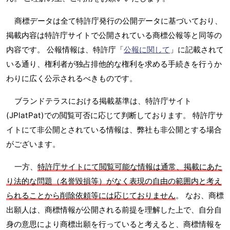
商標データは全て特許庁発行の公開データに基づいており、
掲載内容は特許庁サイトで公開されている商標公報等と同等の
内容です。 公報情報は、特許庁「
公報に関して
」に記載されて
いる通り、権利者が独占排他的な権利を求める手続きを行うか
わりに広く公示されるべきものです。
ブランドテラスにおける掲載基準は、特許庁サイト
(JPlatPat)での閲覧可否に応じて判断しております。 特許庁サ
イトにて非公開とされている情報は、弊社も非公開とする場合
がございます。
一方、
特許庁サイトにて閲覧可能な情報は通常、掲載にあた
り法的な問題（名誉毀損等）がなく表現の自由の範囲内と考え
られることから削除依頼等には応じておりません
。 なお、商標
出願人は、商標情報が公開される前提を理解した上で、自分自
身の意思により商標出願を行っていると考えると、商標情報を