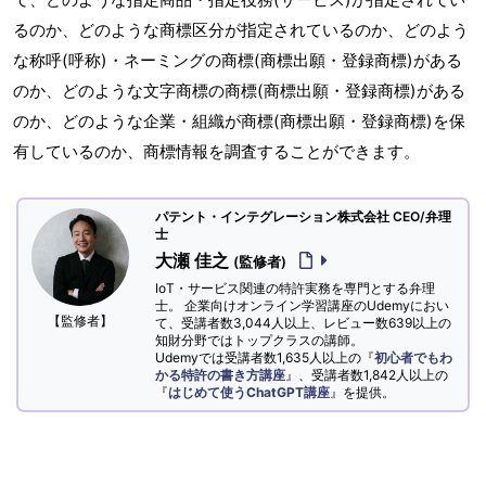
るのか、どのような商標区分が指定されているのか、どのよう
な称呼(呼称)・ネーミングの商標(商標出願・登録商標)がある
のか、どのような文字商標の商標(商標出願・登録商標)がある
のか、どのような企業・組織が商標(商標出願・登録商標)を保
有しているのか、商標情報を調査することができます。
パテント・インテグレーション株式会社 CEO/弁理
士
大瀬 佳之
(監修者)
IoT・サービス関連の特許実務を専門とする弁理
士。 企業向けオンライン学習講座のUdemyにおい
【監修者】
て、受講者数3,044人以上、レビュー数639以上の
知財分野ではトップクラスの講師。
Udemyでは受講者数1,635人以上の『
初心者でもわ
かる特許の書き方講座
』、受講者数1,842人以上の
『
はじめて使うChatGPT講座
』を提供。