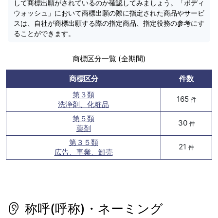
して商標出願がされているのか確認してみましょう。「ボディ
ウォッシュ」において商標出願の際に指定された商品やサービ
スは、自社が商標出願する際の指定商品、指定役務の参考にす
ることができます。
商標区分一覧 (全期間)
商標区分
件数
第３類
165
件
洗浄剤、化粧品
第５類
30
件
薬剤
第３５類
21
件
広告、事業、卸売
称呼(呼称)・ネーミング