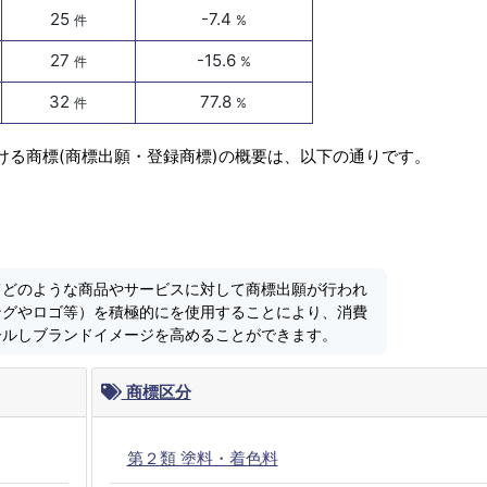
25
-7.4
件
%
27
-15.6
件
%
32
77.8
件
%
ける商標(商標出願・登録商標)の概要は、以下の通りです。
てどのような商品やサービスに対して商標出願が行われ
ングやロゴ等）を積極的にを使用することにより、消費
ールしブランドイメージを高めることができます。
商標区分
第２類 塗料・着色料