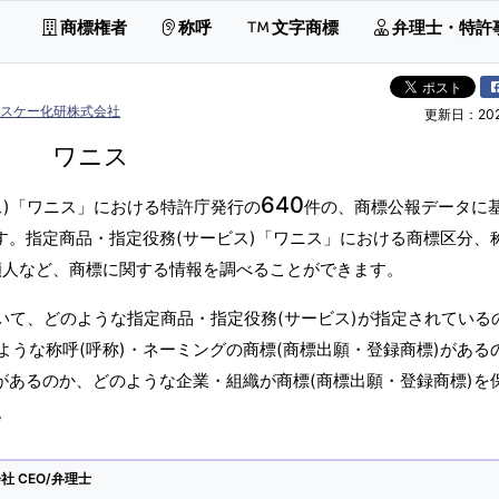
商標権者
称呼
文字商標
弁理士・特許
エスケー化研株式会社
更新日：2026
ワニス
640
ス)「ワニス」における特許庁発行の
件の、商標公報データに
す。指定商品・指定役務(サービス)「ワニス」における商標区分、
願人など、商標に関する情報を調べることができます。
いて、どのような指定商品・指定役務(サービス)が指定されている
うな称呼(呼称)・ネーミングの商標(商標出願・登録商標)がある
があるのか、どのような企業・組織が商標(商標出願・登録商標)を
。
 CEO/弁理士