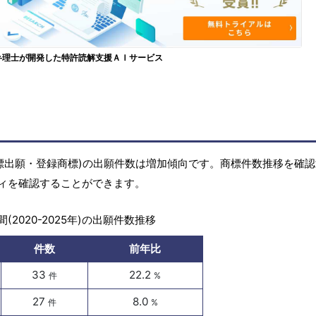
弁理士が開発した特許読解支援ＡＩサービス
標(商標出願・登録商標)の出願件数は増加傾向です。商標件数推移を確
ィを確認することができます。
(2020-2025年)の出願件数推移
件数
前年比
33
22.2
件
%
27
8.0
件
%