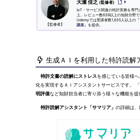
大瀬 佳之
(監修者)
IoT・サービス関連の特許実務を専門
上、レビュー数639以上の知財分野
Udemyでは受講者数1,635人以上の『
【監修者】
講座
』を提供。
生成ＡＩを利用した特許読解
特許文書の読解にストレス
を感じている皆様
化を実現するＡＩアシスタントサービスです。 
明評価
など知財担当者に寄り添う様々な機能を提
特許読解アシスタント「サマリア」
の詳細は、