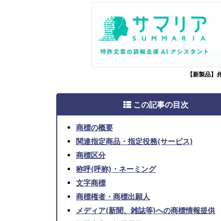
【新製品】
この記事の目次
商標の概要
関連指定商品・指定役務(サービス)
商標区分
称呼(呼称)・ネーミング
文字商標
商標権者・商標出願人
メディア(新聞、雑誌等)への商標情報提供