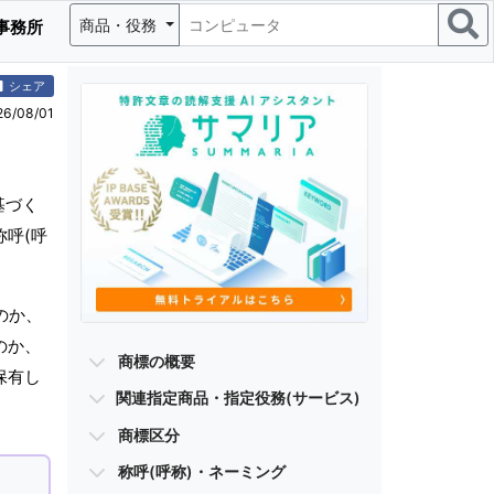
商品・役務
事務所
シェア
/08/01
基づく
称呼(呼
のか、
のか、
商標の概要
保有し
関連指定商品・指定役務(サービス)
商標区分
称呼(呼称)・ネーミング