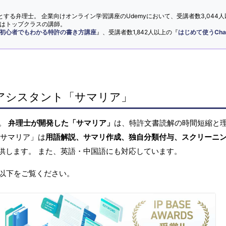
とする弁理士。 企業向けオンライン学習講座のUdemyにおいて、受講者数3,044人
ではトップクラスの講師。
初心者でもわかる特許の書き方講座
』、受講者数1,842人以上の『
はじめて使うCha
アシスタント「サマリア」
へ。
弁理士が開発した「サマリア」
は、特許文書読解の時間短縮と
「サマリア」は
用語解説、サマリ作成、独自分類付与、スクリーニ
供します。 また、英語・中国語にも対応しています。
以下をご覧ください。