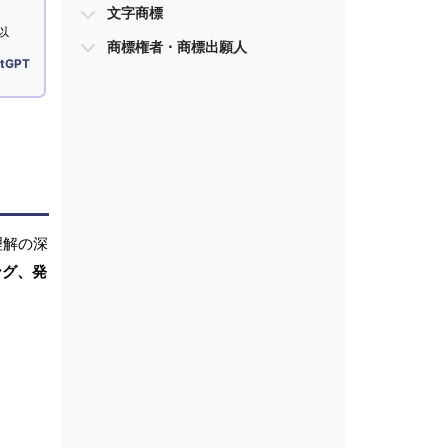
文字商標
以
商標権者・商標出願人
tGPT
理解の深
ング、発