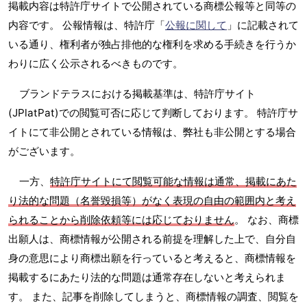
掲載内容は特許庁サイトで公開されている商標公報等と同等の
内容です。 公報情報は、特許庁「
公報に関して
」に記載されて
いる通り、権利者が独占排他的な権利を求める手続きを行うか
わりに広く公示されるべきものです。
ブランドテラスにおける掲載基準は、特許庁サイト
(JPlatPat)での閲覧可否に応じて判断しております。 特許庁サ
イトにて非公開とされている情報は、弊社も非公開とする場合
がございます。
一方、
特許庁サイトにて閲覧可能な情報は通常、掲載にあた
り法的な問題（名誉毀損等）がなく表現の自由の範囲内と考え
られることから削除依頼等には応じておりません
。 なお、商標
出願人は、商標情報が公開される前提を理解した上で、自分自
身の意思により商標出願を行っていると考えると、商標情報を
掲載するにあたり法的な問題は通常存在しないと考えられま
す。 また、記事を削除してしまうと、商標情報の調査、閲覧を