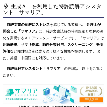
生成ＡＩを利用した特許読解アシスタ
ント「サマリア」
特許文書の読解にストレス
を感じている皆様へ。
弁理士が
開発した「サマリア」
は、特許文書読解の時間短縮と理解の深
化を実現するＡＩアシスタントサービスです。 「サマリア」は
用語解説、サマリ作成、独自分類付与、スクリーニング、発明
評価
など知財担当者に寄り添う様々な機能を提供します。 ま
た、英語・中国語にも対応しています。
特許読解アシスタント「サマリア」
の詳細は、以下をご覧く
ださい。