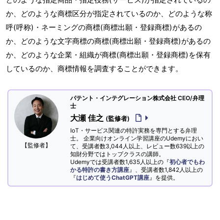
か、どのような商標区分が指定されているのか、どのような称
呼(呼称)・ネーミングの商標(商標出願・登録商標)があるの
か、どのような文字商標の商標(商標出願・登録商標)があるの
か、どのような企業・組織が商標(商標出願・登録商標)を保有
しているのか、商標情報を調査することができます。
パテント・インテグレーション株式会社 CEO/弁理
士
大瀬 佳之
(監修者)
IoT・サービス関連の特許実務を専門とする弁理
士。 企業向けオンライン学習講座のUdemyにおい
【監修者】
て、受講者数3,044人以上、レビュー数639以上の
知財分野ではトップクラスの講師。
Udemyでは受講者数1,635人以上の『
初心者でもわ
かる特許の書き方講座
』、受講者数1,842人以上の
『
はじめて使うChatGPT講座
』を提供。