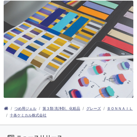
つめ用ジェル
第３類 洗浄剤、化粧品
グレーズ
ＢＯＮＮＡＩＬ
十条ケミカル株式会社