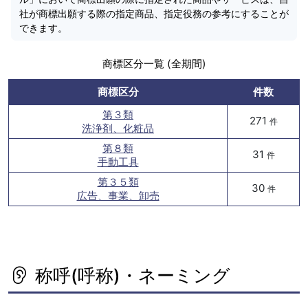
社が商標出願する際の指定商品、指定役務の参考にすることが
できます。
商標区分一覧 (全期間)
商標区分
件数
第３類
271
件
洗浄剤、化粧品
第８類
31
件
手動工具
第３５類
30
件
広告、事業、卸売
称呼(呼称)・ネーミング