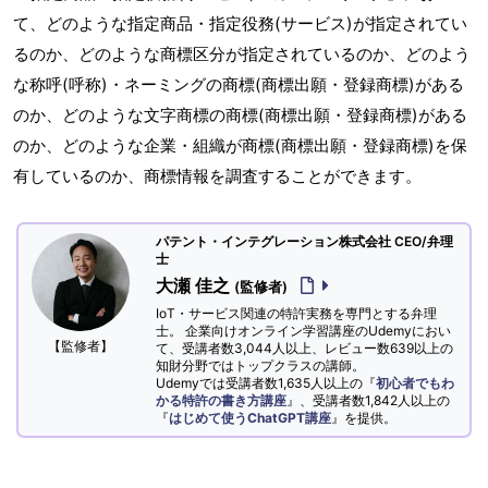
て、どのような指定商品・指定役務(サービス)が指定されてい
るのか、どのような商標区分が指定されているのか、どのよう
な称呼(呼称)・ネーミングの商標(商標出願・登録商標)がある
のか、どのような文字商標の商標(商標出願・登録商標)がある
のか、どのような企業・組織が商標(商標出願・登録商標)を保
有しているのか、商標情報を調査することができます。
パテント・インテグレーション株式会社 CEO/弁理
士
大瀬 佳之
(監修者)
IoT・サービス関連の特許実務を専門とする弁理
士。 企業向けオンライン学習講座のUdemyにおい
【監修者】
て、受講者数3,044人以上、レビュー数639以上の
知財分野ではトップクラスの講師。
Udemyでは受講者数1,635人以上の『
初心者でもわ
かる特許の書き方講座
』、受講者数1,842人以上の
『
はじめて使うChatGPT講座
』を提供。