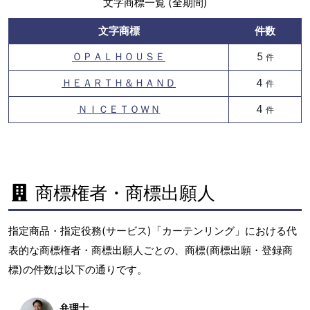
文字商標一覧 (全期間)
文字商標
件数
ＯＰＡＬＨＯＵＳＥ
5
件
ＨＥＡＲＴＨ＆ＨＡＮＤ
4
件
ＮＩＣＥＴＯＷＮ
4
件
商標権者・商標出願人
指定商品・指定役務(サービス)「カーテンリング」における代
表的な商標権者・商標出願人ごとの、商標(商標出願・登録商
標)の件数は以下の通りです。
弁理士