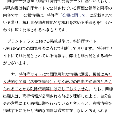
商標データは全て特許庁発行の公開データに基づいており、
掲載内容は特許庁サイトで公開されている商標公報等と同等の
内容です。 公報情報は、特許庁「
公報に関して
」に記載されて
いる通り、権利者が独占排他的な権利を求める手続きを行うか
わりに広く公示されるべきものです。
ブランドテラスにおける掲載基準は、特許庁サイト
(JPlatPat)での閲覧可否に応じて判断しております。 特許庁サ
イトにて非公開とされている情報は、弊社も非公開とする場合
がございます。
一方、
特許庁サイトにて閲覧可能な情報は通常、掲載にあた
り法的な問題（名誉毀損等）がなく表現の自由の範囲内と考え
られることから削除依頼等には応じておりません
。 なお、商標
出願人は、商標情報が公開される前提を理解した上で、自分自
身の意思により商標出願を行っていると考えると、商標情報を
掲載するにあたり法的な問題は通常存在しないと考えられま