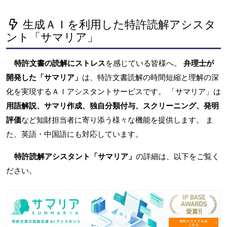
生成ＡＩを利用した特許読解アシスタ
ント「サマリア」
特許文書の読解にストレス
を感じている皆様へ。
弁理士が
開発した「サマリア」
は、特許文書読解の時間短縮と理解の深
化を実現するＡＩアシスタントサービスです。 「サマリア」は
用語解説、サマリ作成、独自分類付与、スクリーニング、発明
評価
など知財担当者に寄り添う様々な機能を提供します。 ま
た、英語・中国語にも対応しています。
特許読解アシスタント「サマリア」
の詳細は、以下をご覧く
ださい。