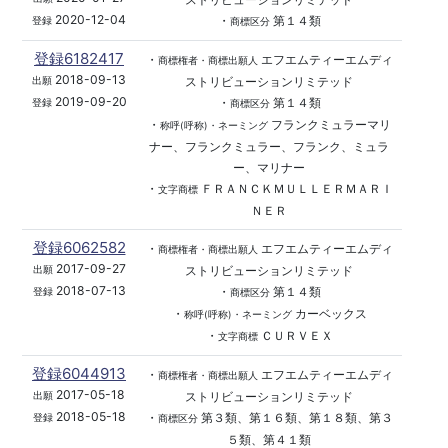
2020-12-04
・
第１４類
登録
商標区分
登録6182417
・
エフエムティーエムディ
商標権者・商標出願人
2018-09-13
ストリビューションリミテッド
出願
2019-09-20
・
第１４類
登録
商標区分
・
フランクミュラーマリ
称呼(呼称)・ネーミング
ナー、フランクミュラー、フランク、ミュラ
ー、マリナー
・
ＦＲＡＮＣＫＭＵＬＬＥＲＭＡＲＩ
文字商標
ＮＥＲ
登録6062582
・
エフエムティーエムディ
商標権者・商標出願人
2017-09-27
ストリビューションリミテッド
出願
2018-07-13
・
第１４類
登録
商標区分
・
カーベックス
称呼(呼称)・ネーミング
・
ＣＵＲＶＥＸ
文字商標
登録6044913
・
エフエムティーエムディ
商標権者・商標出願人
2017-05-18
ストリビューションリミテッド
出願
2018-05-18
・
第３類、第１６類、第１８類、第３
登録
商標区分
５類、第４１類