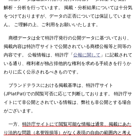
解析・分析を行っています。 掲載・分析結果については十分気
をつけておりますが、データの正否については保証していませ
ん。 ご理解の上、ご利用をお願いいたします。
商標データは全て特許庁発行の公開データに基づいており、
掲載内容は特許庁サイトで公開されている商標公報等と同等の
内容です。 公報情報は、特許庁「
公報に関して
」に記載されて
いる通り、権利者が独占排他的な権利を求める手続きを行うか
わりに広く公示されるべきものです。
ブランドテラスにおける掲載基準は、特許庁サイト
(JPlatPat)での閲覧可否に応じて判断しております。 特許庁サ
イトにて非公開とされている情報は、弊社も非公開とする場合
がございます。
一方、
特許庁サイトにて閲覧可能な情報は通常、掲載にあた
り法的な問題（名誉毀損等）がなく表現の自由の範囲内と考え