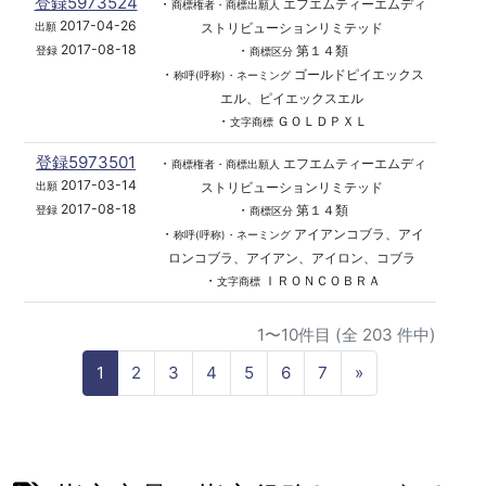
登録5973524
・
エフエムティーエムディ
商標権者・商標出願人
2017-04-26
ストリビューションリミテッド
出願
2017-08-18
・
第１４類
登録
商標区分
・
ゴールドピイエックス
称呼(呼称)・ネーミング
エル、ピイエックスエル
・
ＧＯＬＤＰＸＬ
文字商標
登録5973501
・
エフエムティーエムディ
商標権者・商標出願人
2017-03-14
ストリビューションリミテッド
出願
2017-08-18
・
第１４類
登録
商標区分
・
アイアンコブラ、アイ
称呼(呼称)・ネーミング
ロンコブラ、アイアン、アイロン、コブラ
・
ＩＲＯＮＣＯＢＲＡ
文字商標
1〜10件目 (全 203 件中)
N
1
2
3
4
5
6
7
»
e
x
t