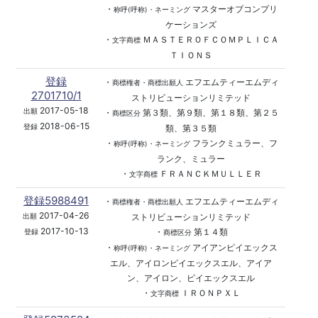
・
マスターオブコンプリ
称呼(呼称)・ネーミング
ケーションズ
・
ＭＡＳＴＥＲＯＦＣＯＭＰＬＩＣＡ
文字商標
ＴＩＯＮＳ
登録
・
エフエムティーエムディ
商標権者・商標出願人
2701710/1
ストリビューションリミテッド
2017-05-18
出願
・
第３類、第９類、第１８類、第２５
商標区分
2018-06-15
登録
類、第３５類
・
フランクミュラー、フ
称呼(呼称)・ネーミング
ランク、ミュラー
・
ＦＲＡＮＣＫＭＵＬＬＥＲ
文字商標
登録5988491
・
エフエムティーエムディ
商標権者・商標出願人
2017-04-26
ストリビューションリミテッド
出願
2017-10-13
・
第１４類
登録
商標区分
・
アイアンピイエックス
称呼(呼称)・ネーミング
エル、アイロンピイエックスエル、アイア
ン、アイロン、ピイエックスエル
・
ＩＲＯＮＰＸＬ
文字商標