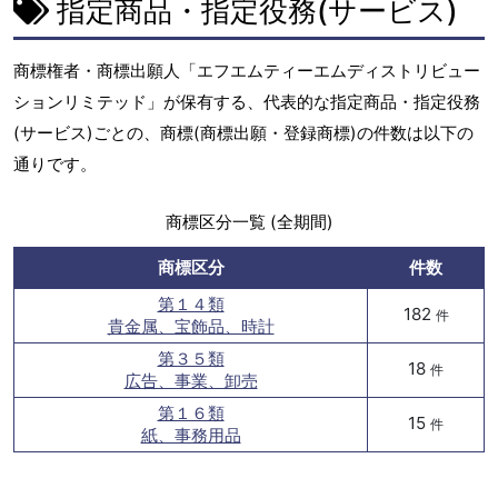
指定商品・指定役務(サービス)
商標権者・商標出願人「エフエムティーエムディストリビュー
ションリミテッド」が保有する、代表的な指定商品・指定役務
(サービス)ごとの、商標(商標出願・登録商標)の件数は以下の
通りです。
商標区分一覧 (全期間)
商標区分
件数
第１４類
182
件
貴金属、宝飾品、時計
第３５類
18
件
広告、事業、卸売
第１６類
15
件
紙、事務用品