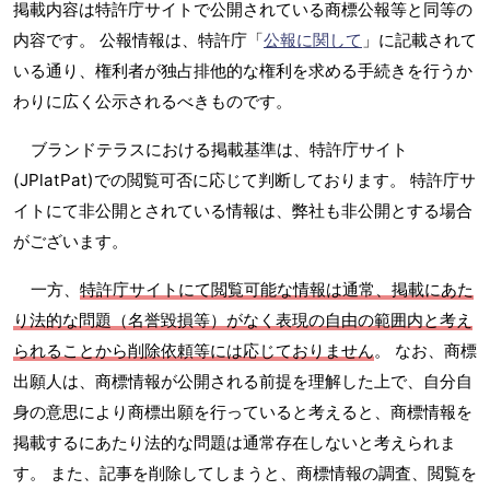
掲載内容は特許庁サイトで公開されている商標公報等と同等の
内容です。 公報情報は、特許庁「
公報に関して
」に記載されて
いる通り、権利者が独占排他的な権利を求める手続きを行うか
わりに広く公示されるべきものです。
ブランドテラスにおける掲載基準は、特許庁サイト
(JPlatPat)での閲覧可否に応じて判断しております。 特許庁サ
イトにて非公開とされている情報は、弊社も非公開とする場合
がございます。
一方、
特許庁サイトにて閲覧可能な情報は通常、掲載にあた
り法的な問題（名誉毀損等）がなく表現の自由の範囲内と考え
られることから削除依頼等には応じておりません
。 なお、商標
出願人は、商標情報が公開される前提を理解した上で、自分自
身の意思により商標出願を行っていると考えると、商標情報を
掲載するにあたり法的な問題は通常存在しないと考えられま
す。 また、記事を削除してしまうと、商標情報の調査、閲覧を