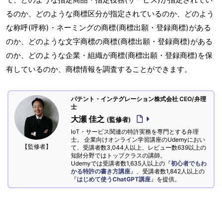
るのか、どのような商標区分が指定されているのか、どのよう
な称呼(呼称)・ネーミングの商標(商標出願・登録商標)がある
のか、どのような文字商標の商標(商標出願・登録商標)がある
のか、どのような企業・組織が商標(商標出願・登録商標)を保
有しているのか、商標情報を調査することができます。
パテント・インテグレーション株式会社 CEO/弁理
士
大瀬 佳之
(監修者)
IoT・サービス関連の特許実務を専門とする弁理
士。 企業向けオンライン学習講座のUdemyにおい
【監修者】
て、受講者数3,044人以上、レビュー数639以上の
知財分野ではトップクラスの講師。
Udemyでは受講者数1,635人以上の『
初心者でもわ
かる特許の書き方講座
』、受講者数1,842人以上の
『
はじめて使うChatGPT講座
』を提供。