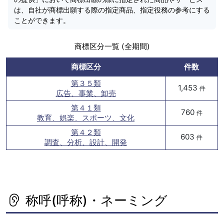
は、自社が商標出願する際の指定商品、指定役務の参考にする
ことができます。
商標区分一覧 (全期間)
商標区分
件数
第３５類
1,453
件
広告、事業、卸売
第４１類
760
件
教育、娯楽、スポーツ、文化
第４２類
603
件
調査、分析、設計、開発
称呼(呼称)・ネーミング