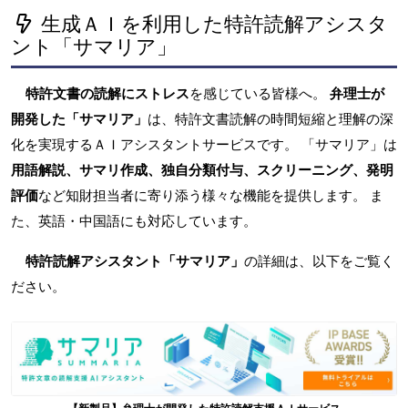
生成ＡＩを利用した特許読解アシスタ
ント「サマリア」
特許文書の読解にストレス
を感じている皆様へ。
弁理士が
開発した「サマリア」
は、特許文書読解の時間短縮と理解の深
化を実現するＡＩアシスタントサービスです。 「サマリア」は
用語解説、サマリ作成、独自分類付与、スクリーニング、発明
評価
など知財担当者に寄り添う様々な機能を提供します。 ま
た、英語・中国語にも対応しています。
特許読解アシスタント「サマリア」
の詳細は、以下をご覧く
ださい。