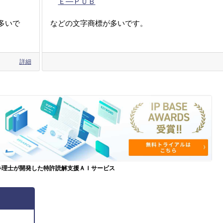
Ｅ―ＰＵＢ
多いで
などの文字商標が多いです。
詳細
弁理士が開発した特許読解支援ＡＩサービス