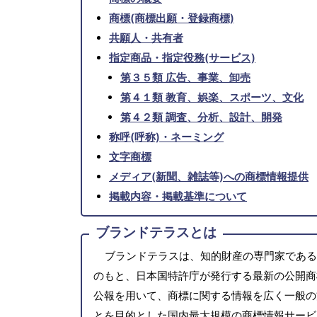
商標(商標出願・登録商標)
共願人・共有者
指定商品・指定役務(サービス)
第３５類 広告、事業、卸売
第４１類 教育、娯楽、スポーツ、文化
第４２類 調査、分析、設計、開発
称呼(呼称)・ネーミング
文字商標
メディア(新聞、雑誌等)への商標情報提供
掲載内容・掲載基準について
ブランドテラスとは
ブランドテラスは、知的財産の専門家である
のもと、日本国特許庁が発行する最新の公開商
公報を用いて、商標に関する情報を広く一般の
とを目的とした国内最大規模の商標情報サービ