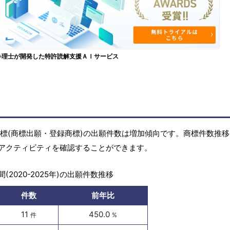
弁理士が開発した特許読解支援ＡＩサービス
)の商標(商標出願・登録商標)の出願件数は増加傾向です。商標件数推
アクティビティを確認することができます。
(2020-2025年)の出願件数推移
件数
前年比
11
450.0
件
%