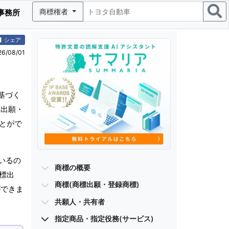
商標権者
事務所
シェア
/08/01
基づく
標出願・
ことがで
いるの
商標の概要
標出
商標(商標出願・登録商標)
ができま
共願人・共有者
指定商品・指定役務(サービス)