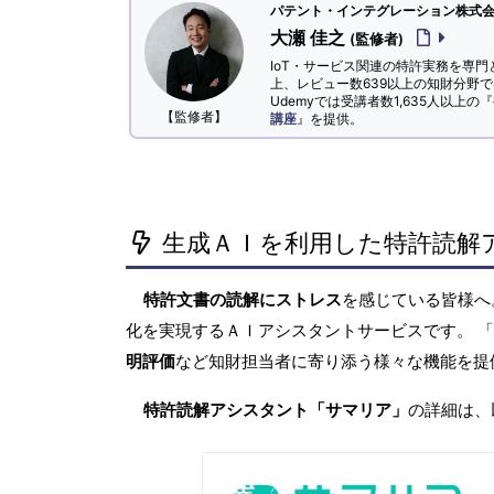
パテント・インテグレーション株式会社
大瀬 佳之
(監修者)
IoT・サービス関連の特許実務を専門
上、レビュー数639以上の知財分野
Udemyでは受講者数1,635人以上の『
【監修者】
講座
』を提供。
生成ＡＩを利用した特許読解
特許文書の読解にストレス
を感じている皆様
化を実現するＡＩアシスタントサービスです。 
明評価
など知財担当者に寄り添う様々な機能を提
特許読解アシスタント「サマリア」
の詳細は、