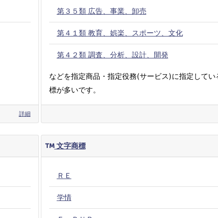
第３５類 広告、事業、卸売
第４１類 教育、娯楽、スポーツ、文化
第４２類 調査、分析、設計、開発
などを指定商品・指定役務(サービス)に指定してい
標が多いです。
詳細
文字商標
ＲＥ
学情