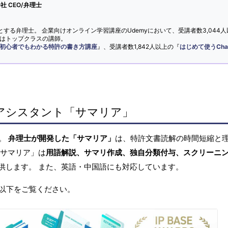
 CEO/弁理士
とする弁理士。 企業向けオンライン学習講座のUdemyにおいて、受講者数3,044人
ではトップクラスの講師。
初心者でもわかる特許の書き方講座
』、受講者数1,842人以上の『
はじめて使うCha
アシスタント「サマリア」
へ。
弁理士が開発した「サマリア」
は、特許文書読解の時間短縮と
「サマリア」は
用語解説、サマリ作成、独自分類付与、スクリーニ
供します。 また、英語・中国語にも対応しています。
以下をご覧ください。