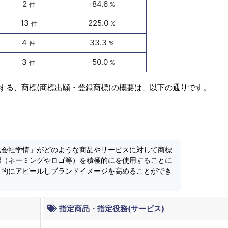
2
-84.6
件
%
13
225.0
件
%
4
33.3
件
%
3
-50.0
件
%
する、商標(商標出願・登録商標)の概要は、以下の通りです。
式会社学情」がどのような商品やサービスに対して商標
標（ネーミングやロゴ等）を積極的にを使用することに
力的にアピールしブランドイメージを高めることができ
指定商品・指定役務(サービス)