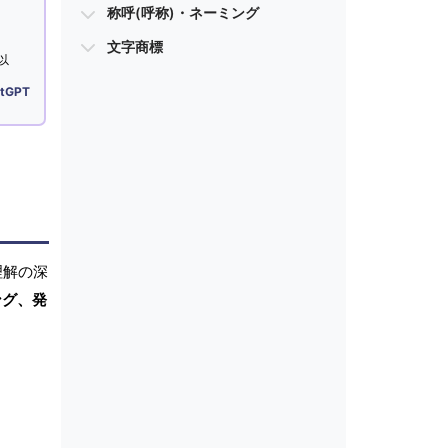
称呼(呼称)・ネーミング
文字商標
以
tGPT
理解の深
ング、発