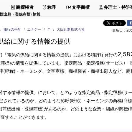
商標権者
称呼
文字商標
弁理士・特許
標出願・登録商標) 情報
管、旅行の手配
エナジー
Ｔ
大阪瓦斯株式会社
更新日：2026
供給に関する情報の提供
2,58
ス)「電気の供給に関する情報の提供」における特許庁発行の
商標)の情報を提供しています。指定商品・指定役務(サービス)「
呼(呼称)・ネーミング、文字商標、商標権者・商標出願人など、商
関する情報の提供」において、どのような指定商品・指定役務(サー
定されているのか、どのような称呼(呼称)・ネーミングの商標(商
(商標出願・登録商標)があるのか、どのような企業・組織が商標(
調査することができます。