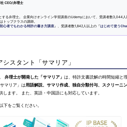
 CEO/弁理士
とする弁理士。 企業向けオンライン学習講座のUdemyにおいて、受講者数3,044人
ではトップクラスの講師。
初心者でもわかる特許の書き方講座
』、受講者数1,842人以上の『
はじめて使うCha
アシスタント「サマリア」
へ。
弁理士が開発した「サマリア」
は、特許文書読解の時間短縮と
「サマリア」は
用語解説、サマリ作成、独自分類付与、スクリーニ
供します。 また、英語・中国語にも対応しています。
以下をご覧ください。