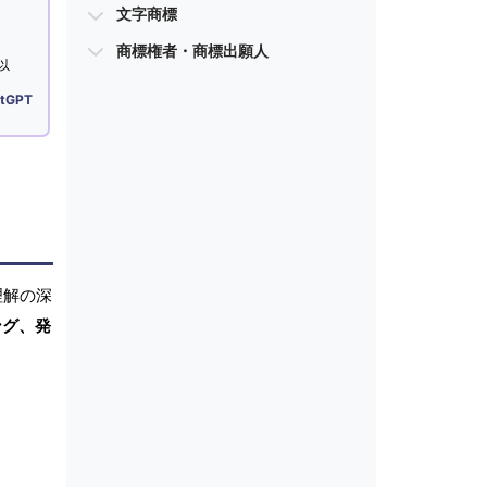
文字商標
商標権者・商標出願人
以
tGPT
理解の深
ング、発