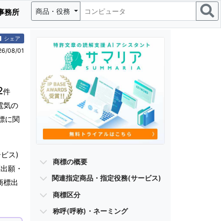
商品・役務
事務所
シェア
/08/01
2
件
電気の
標に関
ビス)
商標の概要
標出願・
関連指定商品・指定役務(サービス)
商標出
商標区分
称呼(呼称)・ネーミング