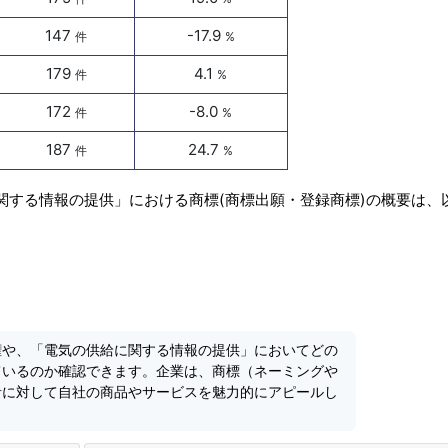
147
-17.9
件
%
179
4.1
件
%
172
-8.0
件
%
187
24.7
件
%
関する情報の提供」における商標(商標出願・登録商標)の概要は、
権や、「電気の供給に関する情報の提供」においてどの
ているのか確認できます。企業は、商標（ネーミングや
者に対して自社の商品やサービスを魅力的にアピールし