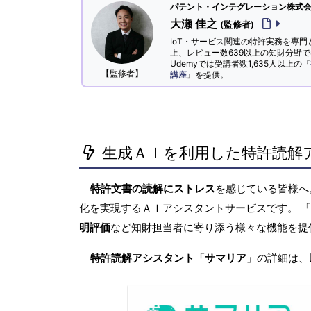
パテント・インテグレーション株式会社
大瀬 佳之
(監修者)
IoT・サービス関連の特許実務を専門
上、レビュー数639以上の知財分野
Udemyでは受講者数1,635人以上の『
【監修者】
講座
』を提供。
生成ＡＩを利用した特許読解
特許文書の読解にストレス
を感じている皆様
化を実現するＡＩアシスタントサービスです。 
明評価
など知財担当者に寄り添う様々な機能を提
特許読解アシスタント「サマリア」
の詳細は、