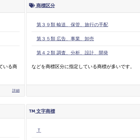
商標区分
第３９類 輸送、保管、旅行の手配
第３５類 広告、事業、卸売
第４２類 調査、分析、設計、開発
ている商
などを商標区分に指定している商標が多いです。
詳細
文字商標
Ｔ