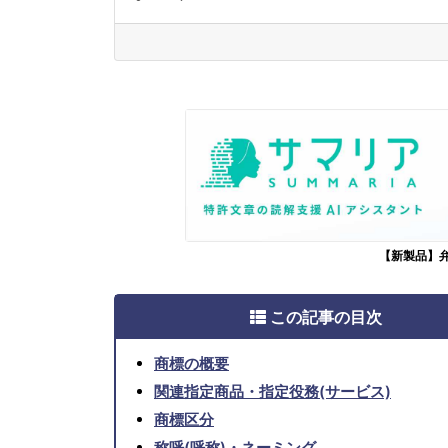
【新製品】
この記事の目次
商標の概要
関連指定商品・指定役務(サービス)
商標区分
称呼(呼称)・ネーミング