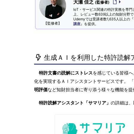
大瀬 佳之
(監修者)
IoT・サービス関連の特許実務を専門
上、レビュー数639以上の知財分野
Udemyでは受講者数1,635人以上の『
【監修者】
講座
』を提供。
生成ＡＩを利用した特許読解
特許文書の読解にストレス
を感じている皆様
化を実現するＡＩアシスタントサービスです。 
明評価
など知財担当者に寄り添う様々な機能を提
特許読解アシスタント「サマリア」
の詳細は、