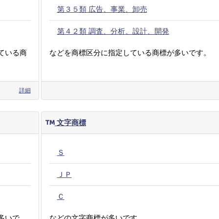
第３５類 広告、事業、卸売
第４２類 調査、分析、設計、開発
ている商
などを商標区分に指定している商標が多いです。
詳細
文字商標
Ｓ
ＪＰ
Ｃ
多いで
などの文字商標が多いです。