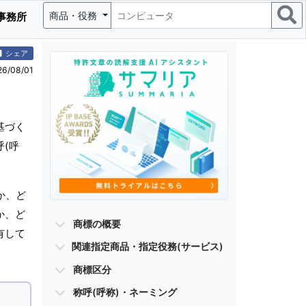
商品・役務
事務所
シェア
/08/01
基づく
(呼
か、ど
か、ど
商標の概要
有して
関連指定商品・指定役務(サービス)
商標区分
称呼(呼称)・ネーミング