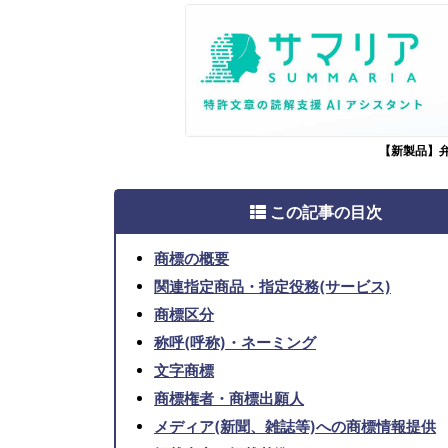
【新製品】
この記事の目次
商標の概要
関連指定商品・指定役務(サービス)
商標区分
称呼(呼称)・ネーミング
文字商標
商標権者・商標出願人
メディア(新聞、雑誌等)への商標情報提供