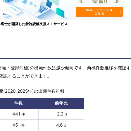
弁理士が開発した特許読解支援ＡＩサービス
(商標出願・登録商標)の出願件数は減少傾向です。商標件数推移を確認
確認することができます。
(2020-2025年)の出願件数推移
件数
前年比
441
-2.2
件
%
451
4.6
件
%