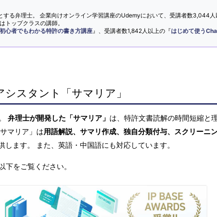
とする弁理士。 企業向けオンライン学習講座のUdemyにおいて、受講者数3,044人
ではトップクラスの講師。
初心者でもわかる特許の書き方講座
』、受講者数1,842人以上の『
はじめて使うCha
アシスタント「サマリア」
へ。
弁理士が開発した「サマリア」
は、特許文書読解の時間短縮と
「サマリア」は
用語解説、サマリ作成、独自分類付与、スクリーニ
供します。 また、英語・中国語にも対応しています。
以下をご覧ください。