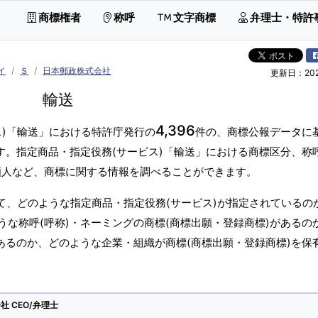
商標権者
称呼
文字商標
弁理士・特許
イ
Ｓ
日本郵政株式会社
更新日：2026
輸送
4,396
ス)「輸送」における特許庁発行の
件の、商標公報データに
す。指定商品・指定役務(サービス)「輸送」における商標区分、称呼
願人など、商標に関する情報を調べることができます。
て、どのような指定商品・指定役務(サービス)が指定されているの
な称呼(呼称)・ネーミングの商標(商標出願・登録商標)があるの
あるのか、どのような企業・組織が商標(商標出願・登録商標)を保
 CEO/弁理士