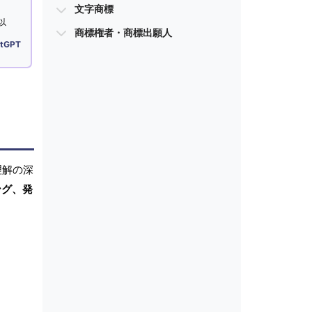
文字商標
以
商標権者・商標出願人
tGPT
理解の深
ング、発