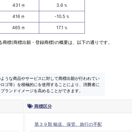
431
3.6
件
%
416
-10.5
件
%
465
17.1
件
%
る商標(商標出願・登録商標)の概要は、以下の通りです。
のような商品やサービスに対して商標出願が行われてい
やロゴ等）を積極的にを使用することにより、消費者に
しブランドイメージを高めることができます。
商標区分
第３９類 輸送、保管、旅行の手配