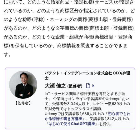
において、どのような指定商品・指定役務(サービス)が指定さ
れているのか、どのような商標区分が指定されているのか、ど
のような称呼(呼称)・ネーミングの商標(商標出願・登録商標)
があるのか、どのような文字商標の商標(商標出願・登録商標)
があるのか、どのような企業・組織が商標(商標出願・登録商
標)を保有しているのか、商標情報を調査することができま
す。
パテント・インテグレーション株式会社 CEO/弁理
士
大瀬 佳之
(監修者)
IoT・サービス関連の特許実務を専門とする弁理
士。 企業向けオンライン学習講座のUdemyにおい
【監修者】
て、受講者数3,044人以上、レビュー数639以上の
知財分野ではトップクラスの講師。
Udemyでは受講者数1,635人以上の『
初心者でもわ
かる特許の書き方講座
』、受講者数1,842人以上の
『
はじめて使うChatGPT講座
』を提供。