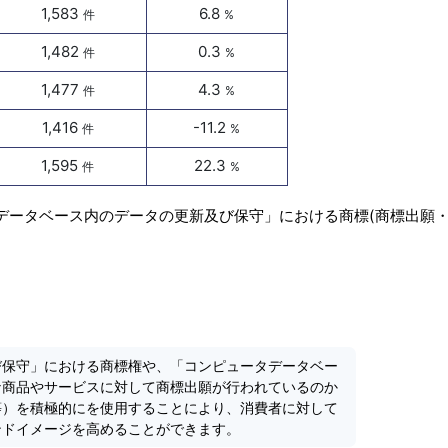
1,583
6.8
件
%
1,482
0.3
件
%
1,477
4.3
件
%
1,416
-11.2
件
%
1,595
22.3
件
%
タデータベース内のデータの更新及び保守」における商標(商標出願
び保守」における商標権や、「コンピュータデータベー
な商品やサービスに対して商標出願が行われているのか
等）を積極的にを使用することにより、消費者に対して
ンドイメージを高めることができます。