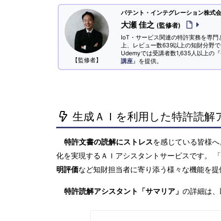
パテント・インテグレーション株式会社
大瀬 佳之
(監修者)
IoT・サービス関連の特許実務を専門
上、レビュー数639以上の知財分野
Udemyでは受講者数1,635人以上の『
【監修者】
講座
』を提供。
生成ＡＩを利用した特許読解
特許文書の読解にストレス
を感じている皆様
化を実現するＡＩアシスタントサービスです。 
明評価
など知財担当者に寄り添う様々な機能を提
特許読解アシスタント「サマリア」
の詳細は、