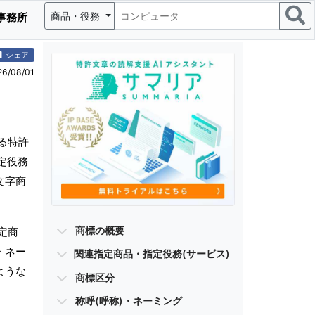
商品・役務
事務所
シェア
/08/01
る特許
定役務
文字商
商標の概要
定商
・ネー
関連指定商品・指定役務(サービス)
ような
商標区分
称呼(呼称)・ネーミング