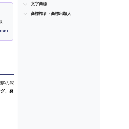
文字商標
商標権者・商標出願人
以
tGPT
理解の深
ング、発