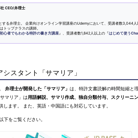
 CEO/弁理士
とする弁理士。 企業向けオンライン学習講座のUdemyにおいて、受講者数3,044人
ではトップクラスの講師。
初心者でもわかる特許の書き方講座
』、受講者数1,842人以上の『
はじめて使うCha
アシスタント「サマリア」
へ。
弁理士が開発した「サマリア」
は、特許文書読解の時間短縮と
「サマリア」は
用語解説、サマリ作成、独自分類付与、スクリーニ
供します。 また、英語・中国語にも対応しています。
以下をご覧ください。