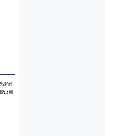
の出願件
標出願