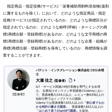
指定商品・指定役務(サービス)「栄養補助用飼料添加物(薬剤
に属するものを除く)」において、どのような指定商品・指定
役務(サービス)が指定されているのか、どのような商標区分が
指定されているのか、どのような称呼(呼称)・ネーミングの商
標(商標出願・登録商標)があるのか、どのような文字商標の商
標(商標出願・登録商標)があるのか、どのような企業・組織が
商標(商標出願・登録商標)を保有しているのか、商標情報を調
査することができます。
パテント・インテグレーション株式会社 CEO/弁理
士
大瀬 佳之
(監修者)
IoT・サービス関連の特許実務を専門とする弁理
士。 企業向けオンライン学習講座のUdemyにおい
【監修者】
て、受講者数3,044人以上、レビュー数639以上の
知財分野ではトップクラスの講師。
Udemyでは受講者数1,635人以上の『
初心者でもわ
かる特許の書き方講座
』、受講者数1,842人以上の
『
はじめて使うChatGPT講座
』を提供。