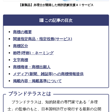
【新製品】弁理士が開発した特許読解支援ＡＩサービス
この記事の目次
商標の概要
関連指定商品・指定役務(サービス)
商標区分
称呼(呼称)・ネーミング
文字商標
商標権者・商標出願人
メディア(新聞、雑誌等)への商標情報提供
掲載内容・掲載基準について
ブランドテラスとは
ブランドテラスは、知的財産の専門家である「弁理
士」の監修のもと、日本国特許庁が発行する最新の公開