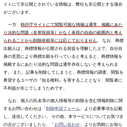
イトにて非公開とされている情報は、弊社も非公開とする場合
がございます。
一方、
特許庁サイトにて閲覧可能な情報は通常、掲載にあた
り法的な問題（名誉毀損等）がなく表現の自由の範囲内と考え
られることから削除依頼等には応じておりません
。 なお、商標
出願人は、商標情報が公開される前提を理解した上で、自分自
身の意思により商標出願を行っていると考えると、商標情報を
掲載するにあたり法的な問題は通常存在しないと考えられま
す。 また、記事を削除してしまうと、商標情報の調査、閲覧を
希望するユーザの『知る権利』を害することとなり、閲覧者に
不利益が生じてしまうためです。
なお、個人の氏名等の個人情報等の削除を含む情報削除に関
するお問い合わせは「
削除申請フォーム
」より必要事項を記載
し、送信してください。 その他、本サービスについてお気づき
の点がございましたら、「
お問い合わせ
」よりお気軽にお知ら