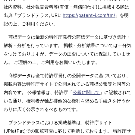
社内資料、社外報告資料等(有償・無償問わず)に掲載する際は
出典「ブランドテラス, URL:
https://patent-i.com/tm/
」を明
記の上、ご利用ください。
商標データは最新の特許庁発行の商標データに基づき集計・
解析・分析を行っています。 掲載・分析結果については十分気
をつけておりますが、データの正否については保証していませ
ん。 ご理解の上、ご利用をお願いいたします。
商標データは全て特許庁発行の公開データに基づいており、
掲載内容は特許庁サイトで公開されている商標公報等と同等の
内容です。 公報情報は、特許庁「
公報に関して
」に記載されて
いる通り、権利者が独占排他的な権利を求める手続きを行うか
わりに広く公示されるべきものです。
ブランドテラスにおける掲載基準は、特許庁サイト
(JPlatPat)での閲覧可否に応じて判断しております。 特許庁サ