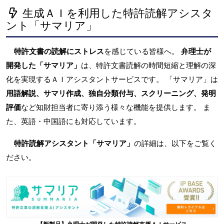
生成ＡＩを利用した特許読解アシスタ
ント「サマリア」
特許文書の読解にストレス
を感じている皆様へ。
弁理士が
開発した「サマリア」
は、特許文書読解の時間短縮と理解の深
化を実現するＡＩアシスタントサービスです。 「サマリア」は
用語解説、サマリ作成、独自分類付与、スクリーニング、発明
評価
など知財担当者に寄り添う様々な機能を提供します。 ま
た、英語・中国語にも対応しています。
特許読解アシスタント「サマリア」
の詳細は、以下をご覧く
ださい。