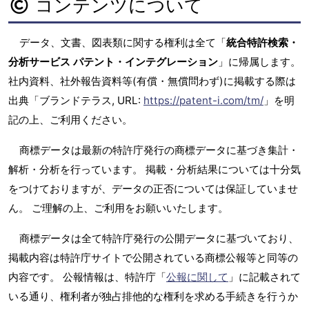
コンテンツについて
データ、文書、図表類に関する権利は全て「
統合特許検索・
分析サービス パテント・インテグレーション
」に帰属します。
社内資料、社外報告資料等(有償・無償問わず)に掲載する際は
出典「ブランドテラス, URL:
https://patent-i.com/tm/
」を明
記の上、ご利用ください。
商標データは最新の特許庁発行の商標データに基づき集計・
解析・分析を行っています。 掲載・分析結果については十分気
をつけておりますが、データの正否については保証していませ
ん。 ご理解の上、ご利用をお願いいたします。
商標データは全て特許庁発行の公開データに基づいており、
掲載内容は特許庁サイトで公開されている商標公報等と同等の
内容です。 公報情報は、特許庁「
公報に関して
」に記載されて
いる通り、権利者が独占排他的な権利を求める手続きを行うか