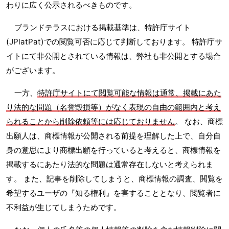
わりに広く公示されるべきものです。
ブランドテラスにおける掲載基準は、特許庁サイト
(JPlatPat)での閲覧可否に応じて判断しております。 特許庁サ
イトにて非公開とされている情報は、弊社も非公開とする場合
がございます。
一方、
特許庁サイトにて閲覧可能な情報は通常、掲載にあた
り法的な問題（名誉毀損等）がなく表現の自由の範囲内と考え
られることから削除依頼等には応じておりません
。 なお、商標
出願人は、商標情報が公開される前提を理解した上で、自分自
身の意思により商標出願を行っていると考えると、商標情報を
掲載するにあたり法的な問題は通常存在しないと考えられま
す。 また、記事を削除してしまうと、商標情報の調査、閲覧を
希望するユーザの『知る権利』を害することとなり、閲覧者に
不利益が生じてしまうためです。