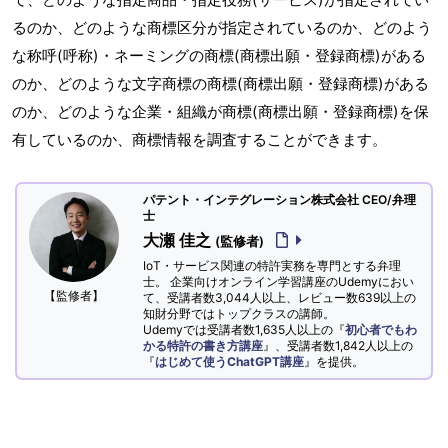
るのか、どのような商標区分が指定されているのか、どのよう
な称呼(呼称)・ネーミングの商標(商標出願・登録商標)がある
のか、どのような文字商標の商標(商標出願・登録商標)がある
のか、どのような企業・組織が商標(商標出願・登録商標)を保
有しているのか、商標情報を調査することができます。
パテント・インテグレーション株式会社 CEO/弁理
士
大瀬 佳之
(監修者)
IoT・サービス関連の特許実務を専門とする弁理
士。 企業向けオンライン学習講座のUdemyにおい
【監修者】
て、受講者数3,044人以上、レビュー数639以上の
知財分野ではトップクラスの講師。
Udemyでは受講者数1,635人以上の『
初心者でもわ
かる特許の書き方講座
』、受講者数1,842人以上の
『
はじめて使うChatGPT講座
』を提供。