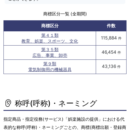
商標区分一覧 (全期間)
商標区分
件数
第４１類
115,884
件
教育、娯楽、スポーツ、文化
第３５類
46,454
件
広告、事業、卸売
第９類
43,136
件
電気制御用の機械器具
称呼(呼称)・ネーミング
指定商品・指定役務(サービス)「娯楽施設の提供」における代
表的な称呼(呼称)・ネーミングごとの、商標(商標出願・登録商