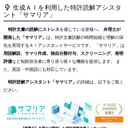
生成ＡＩを利用した特許読解アシスタ
ント「サマリア」
特許文書の読解にストレス
を感じている皆様へ。
弁理士が
開発した「サマリア」
は、特許文書読解の時間短縮と理解の深
化を実現するＡＩアシスタントサービスです。 「サマリア」は
用語解説、サマリ作成、独自分類付与、スクリーニング、発明
評価
など知財担当者に寄り添う様々な機能を提供します。 ま
た、英語・中国語にも対応しています。
特許読解アシスタント「サマリア」
の詳細は、以下をご覧く
ださい。