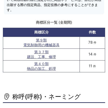
出願する際の指定商品、指定役務の参考にすることができま
す。
商標区分一覧 (全期間)
商標区分
件数
第９類
78
件
電気制御用の機械器具
第３７類
14
件
建設、工事、修理
第４０類
11
件
物品の加工、処理
称呼(呼称)・ネーミング