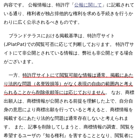
内容です。 公報情報は、特許庁「
公報に関して
」に記載されて
いる通り、権利者が独占排他的な権利を求める手続きを行うか
わりに広く公示されるべきものです。
ブランドテラスにおける掲載基準は、特許庁サイト
(JPlatPat)での閲覧可否に応じて判断しております。 特許庁サ
イトにて非公開とされている情報は、弊社も非公開とする場合
がございます。
一方、
特許庁サイトにて閲覧可能な情報は通常、掲載にあた
り法的な問題（名誉毀損等）がなく表現の自由の範囲内と考え
られることから削除依頼等には応じておりません
。 なお、商標
出願人は、商標情報が公開される前提を理解した上で、自分自
身の意思により商標出願を行っていると考えると、商標情報を
掲載するにあたり法的な問題は通常存在しないと考えられま
す。 また、記事を削除してしまうと、商標情報の調査、閲覧を
希望するユーザの『知る権利』を害することとなり、閲覧者に