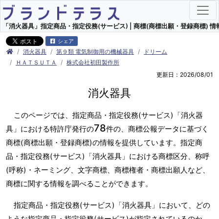
「消火器具」指定商品・指定役務(サービス) | 商標(商標出願・登録商標) 情
シェア
消火器具
第９類 電気制御用の機械器具
ドリーム
ＨＡＴＳＵＴＡ
株式会社初田製作所
更新日：2026/08/01
消火器具
このページでは、指定商品・指定役務(サービス)「消火器
78
具」における特許庁発行の
件の、商標公報データに基づく
商標(商標出願・登録商標)の情報を提供しています。指定商
品・指定役務(サービス)「消火器具」における商標区分、称呼
(呼称)・ネーミング、文字商標、商標権者・商標出願人など、
商標に関する情報を調べることができます。
指定商品・指定役務(サービス)「消火器具」において、どの
ような指定商品・指定役務(サービス)が指定されているのか、