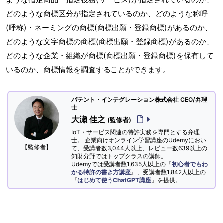
どのような商標区分が指定されているのか、どのような称呼
(呼称)・ネーミングの商標(商標出願・登録商標)があるのか、
どのような文字商標の商標(商標出願・登録商標)があるのか、
どのような企業・組織が商標(商標出願・登録商標)を保有して
いるのか、商標情報を調査することができます。
パテント・インテグレーション株式会社 CEO/弁理
士
大瀬 佳之
(監修者)
IoT・サービス関連の特許実務を専門とする弁理
士。 企業向けオンライン学習講座のUdemyにおい
【監修者】
て、受講者数3,044人以上、レビュー数639以上の
知財分野ではトップクラスの講師。
Udemyでは受講者数1,635人以上の『
初心者でもわ
かる特許の書き方講座
』、受講者数1,842人以上の
『
はじめて使うChatGPT講座
』を提供。