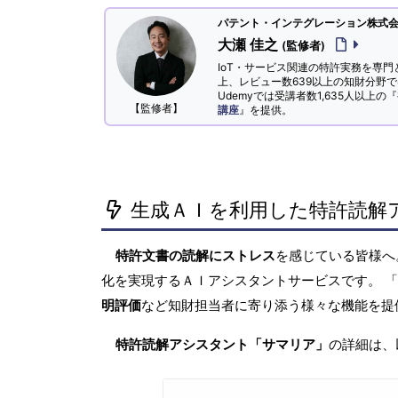
パテント・インテグレーション株式会社
大瀬 佳之
(監修者)
IoT・サービス関連の特許実務を専門
上、レビュー数639以上の知財分野
Udemyでは受講者数1,635人以上の『
【監修者】
講座
』を提供。
生成ＡＩを利用した特許読解
特許文書の読解にストレス
を感じている皆様
化を実現するＡＩアシスタントサービスです。 
明評価
など知財担当者に寄り添う様々な機能を提
特許読解アシスタント「サマリア」
の詳細は、