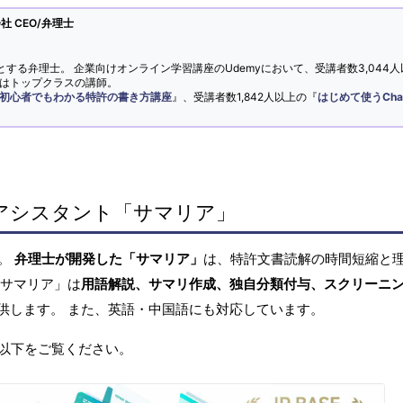
 CEO/弁理士
とする弁理士。 企業向けオンライン学習講座のUdemyにおいて、受講者数3,044人
ではトップクラスの講師。
初心者でもわかる特許の書き方講座
』、受講者数1,842人以上の『
はじめて使うCha
アシスタント「サマリア」
へ。
弁理士が開発した「サマリア」
は、特許文書読解の時間短縮と
「サマリア」は
用語解説、サマリ作成、独自分類付与、スクリーニ
供します。 また、英語・中国語にも対応しています。
以下をご覧ください。