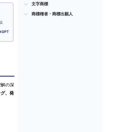
文字商標
商標権者・商標出願人
以
tGPT
理解の深
ング、発