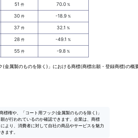
51
70.0
件
%
30
-18.9
件
%
37
32.1
件
%
28
-49.1
件
%
55
-9.8
件
%
ク(金属製のものを除く)」における商標(商標出願・登録商標)の概
商標権や、「コート用フック(金属製のものを除く)」
出願が行われているのか確認できます。企業は、商標
とにより、消費者に対して自社の商品やサービスを魅力
できます。