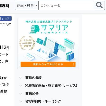
商品・役務
事務所
シェア
/08/01
412
件
コート
ど、商
商標の概要
務(サー
(商標
関連指定商品・指定役務(サービス)
が商標
商標区分
称呼(呼称)・ネーミング