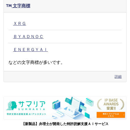
文字商標
ＸＲＧ
ＢＹＡＤＮＯＣ
ＥＮＥＲＧＹＡＩ
などの文字商標が多いです。
詳細
【新製品】弁理士が開発した特許読解支援ＡＩサービス