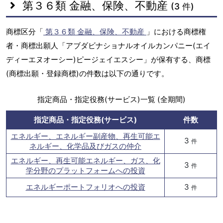
第３６類 金融、保険、不動産
(3 件)
商標区分「
第３６類 金融、保険、不動産
」における商標権
者・商標出願人「アブダビナショナルオイルカンパニー(エイ
ディーエヌオーシー)ピージェイエスシー」が保有する、商標
(商標出願・登録商標)の件数は以下の通りです。
指定商品・指定役務(サービス)一覧 (全期間)
指定商品・指定役務(サービス)
件数
エネルギー、エネルギー副産物、再生可能エ
3
件
ネルギー、化学品及びガスの仲介
エネルギー、再生可能エネルギー、ガス、化
3
件
学分野のプラットフォームへの投資
エネルギーポートフォリオへの投資
3
件