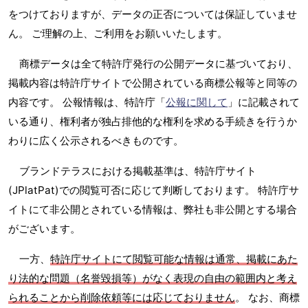
をつけておりますが、データの正否については保証していませ
ん。 ご理解の上、ご利用をお願いいたします。
商標データは全て特許庁発行の公開データに基づいており、
掲載内容は特許庁サイトで公開されている商標公報等と同等の
内容です。 公報情報は、特許庁「
公報に関して
」に記載されて
いる通り、権利者が独占排他的な権利を求める手続きを行うか
わりに広く公示されるべきものです。
ブランドテラスにおける掲載基準は、特許庁サイト
(JPlatPat)での閲覧可否に応じて判断しております。 特許庁サ
イトにて非公開とされている情報は、弊社も非公開とする場合
がございます。
一方、
特許庁サイトにて閲覧可能な情報は通常、掲載にあた
り法的な問題（名誉毀損等）がなく表現の自由の範囲内と考え
られることから削除依頼等には応じておりません
。 なお、商標