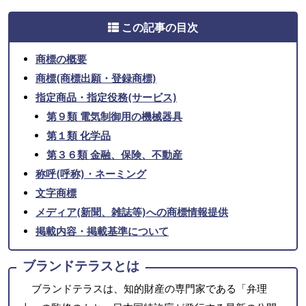
この記事の目次
商標の概要
商標(商標出願・登録商標)
指定商品・指定役務(サービス)
第９類 電気制御用の機械器具
第１類 化学品
第３６類 金融、保険、不動産
称呼(呼称)・ネーミング
文字商標
メディア(新聞、雑誌等)への商標情報提供
掲載内容・掲載基準について
ブランドテラスとは
ブランドテラスは、知的財産の専門家である「弁理