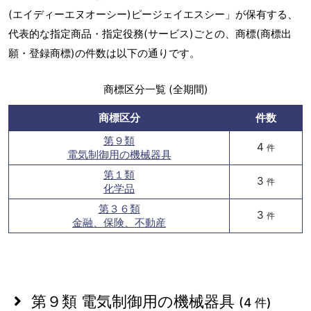
(エイディーエヌオーシー)ピージェイエスシー」が保有する、
代表的な指定商品・指定役務(サービス)ごとの、商標(商標出
願・登録商標)の件数は以下の通りです。
商標区分一覧 (全期間)
商標区分
件数
第９類
4
件
電気制御用の機械器具
第１類
3
件
化学品
第３６類
3
件
金融、保険、不動産
第９類 電気制御用の機械器具
(4 件)