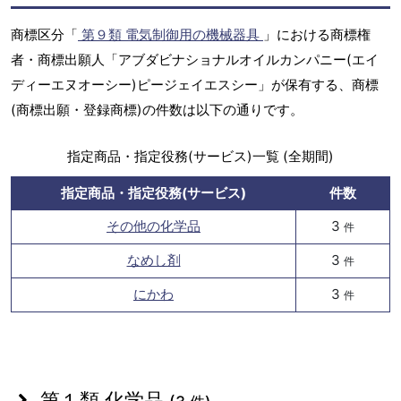
商標区分「
第９類 電気制御用の機械器具
」における商標権
者・商標出願人「アブダビナショナルオイルカンパニー(エイ
ディーエヌオーシー)ピージェイエスシー」が保有する、商標
(商標出願・登録商標)の件数は以下の通りです。
指定商品・指定役務(サービス)一覧 (全期間)
指定商品・指定役務(サービス)
件数
その他の化学品
3
件
なめし剤
3
件
にかわ
3
件
第１類 化学品