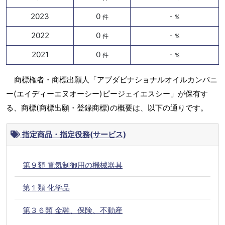
2023
0
-
件
%
2022
0
-
件
%
2021
0
-
件
%
商標権者・商標出願人「アブダビナショナルオイルカンパニ
ー(エイディーエヌオーシー)ピージェイエスシー」が保有す
る、商標(商標出願・登録商標)の概要は、以下の通りです。
指定商品・指定役務(サービス)
第９類 電気制御用の機械器具
第１類 化学品
第３６類 金融、保険、不動産