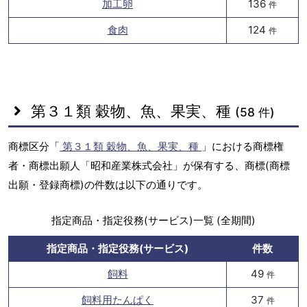
加工卵
136
件
食肉
124
件
第３１類 穀物、魚、果実、種
(58 件)
商標区分「
第３１類 穀物、魚、果実、種
」における商標権
者・商標出願人「昭和産業株式会社」が保有する、商標(商標
出願・登録商標)の件数は以下の通りです。
指定商品・指定役務(サービス)一覧 (全期間)
指定商品・指定役務(サービス)
件数
飼料
49
件
飼料用たんぱく
37
件