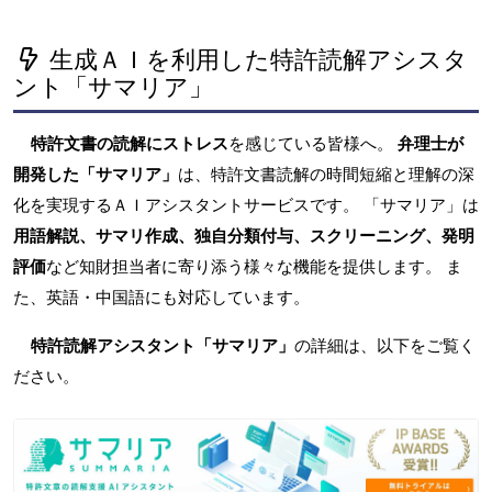
生成ＡＩを利用した特許読解アシスタ
ント「サマリア」
特許文書の読解にストレス
を感じている皆様へ。
弁理士が
開発した「サマリア」
は、特許文書読解の時間短縮と理解の深
化を実現するＡＩアシスタントサービスです。 「サマリア」は
用語解説、サマリ作成、独自分類付与、スクリーニング、発明
評価
など知財担当者に寄り添う様々な機能を提供します。 ま
た、英語・中国語にも対応しています。
特許読解アシスタント「サマリア」
の詳細は、以下をご覧く
ださい。