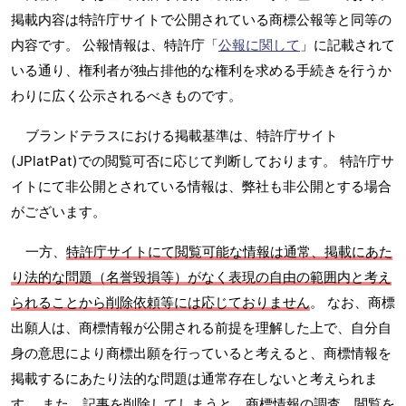
掲載内容は特許庁サイトで公開されている商標公報等と同等の
内容です。 公報情報は、特許庁「
公報に関して
」に記載されて
いる通り、権利者が独占排他的な権利を求める手続きを行うか
わりに広く公示されるべきものです。
ブランドテラスにおける掲載基準は、特許庁サイト
(JPlatPat)での閲覧可否に応じて判断しております。 特許庁サ
イトにて非公開とされている情報は、弊社も非公開とする場合
がございます。
一方、
特許庁サイトにて閲覧可能な情報は通常、掲載にあた
り法的な問題（名誉毀損等）がなく表現の自由の範囲内と考え
られることから削除依頼等には応じておりません
。 なお、商標
出願人は、商標情報が公開される前提を理解した上で、自分自
身の意思により商標出願を行っていると考えると、商標情報を
掲載するにあたり法的な問題は通常存在しないと考えられま
す。 また、記事を削除してしまうと、商標情報の調査、閲覧を