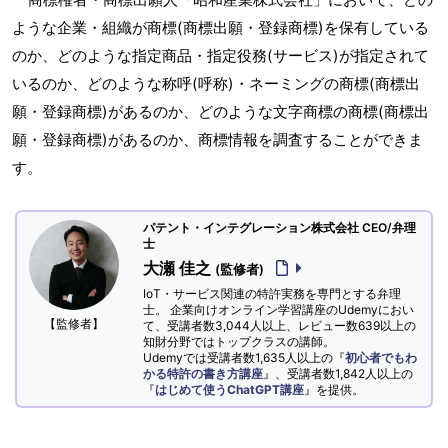
ような企業・組織が商標(商標出願・登録商標)を保有している
のか、どのような指定商品・指定役務(サービス)が指定されて
いるのか、どのような称呼(呼称)・ネーミングの商標(商標出
願・登録商標)があるのか、どのような文字商標の商標(商標出
願・登録商標)があるのか、商標情報を調査することができま
す。
パテント・インテグレーション株式会社 CEO/弁理
士
大瀬 佳之
(監修者)
IoT・サービス関連の特許実務を専門とする弁理
士。 企業向けオンライン学習講座のUdemyにおい
【監修者】
て、受講者数3,044人以上、レビュー数639以上の
知財分野ではトップクラスの講師。
Udemyでは受講者数1,635人以上の『
初心者でもわ
かる特許の書き方講座
』、受講者数1,842人以上の
『
はじめて使うChatGPT講座
』を提供。