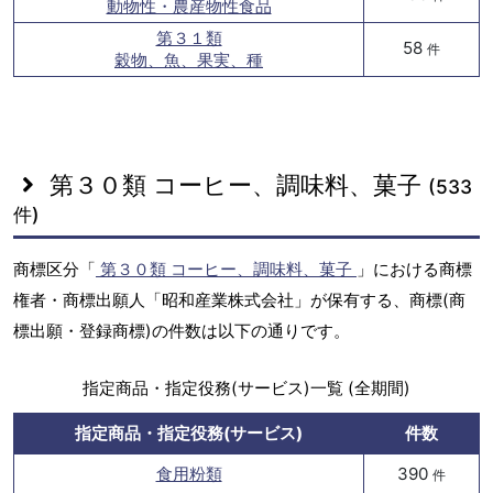
動物性・農産物性食品
第３１類
58
件
穀物、魚、果実、種
第３０類 コーヒー、調味料、菓子
(533
件)
商標区分「
第３０類 コーヒー、調味料、菓子
」における商標
権者・商標出願人「昭和産業株式会社」が保有する、商標(商
標出願・登録商標)の件数は以下の通りです。
指定商品・指定役務(サービス)一覧 (全期間)
指定商品・指定役務(サービス)
件数
食用粉類
390
件