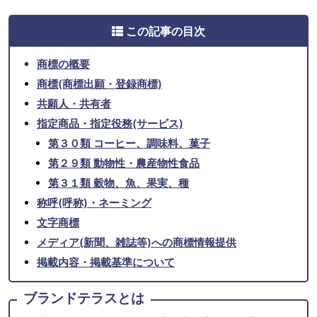
この記事の目次
商標の概要
商標(商標出願・登録商標)
共願人・共有者
指定商品・指定役務(サービス)
第３０類 コーヒー、調味料、菓子
第２９類 動物性・農産物性食品
第３１類 穀物、魚、果実、種
称呼(呼称)・ネーミング
文字商標
メディア(新聞、雑誌等)への商標情報提供
掲載内容・掲載基準について
ブランドテラスとは