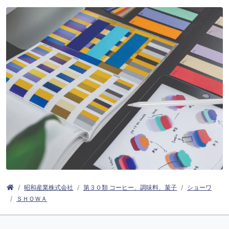
昭和産業株式会社
第３０類 コーヒー、調味料、菓子
ショーワ
ＳＨＯＷＡ