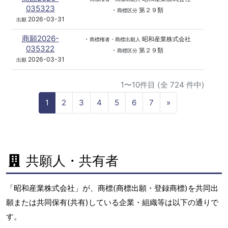
035323
・
第２９類
商標区分
2026-03-31
出願
商願2026-
・
昭和産業株式会社
商標権者・商標出願人
035322
・
第２９類
商標区分
2026-03-31
出願
1〜10件目 (全 724 件中)
N
1
2
3
4
5
6
7
»
e
x
t
共願人・共有者
「昭和産業株式会社」が、商標(商標出願・登録商標)を共同出
願または共同保有(共有)している企業・組織等は以下の通りで
す。