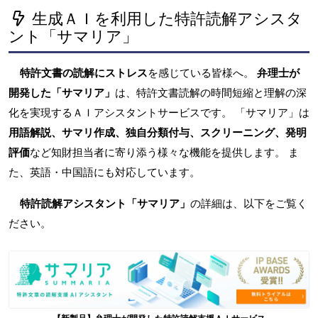
生成ＡＩを利用した特許読解アシスタ
ント「サマリア」
特許文書の読解にストレス
を感じている皆様へ。
弁理士が
開発した「サマリア」
は、特許文書読解の時間短縮と理解の深
化を実現するＡＩアシスタントサービスです。 「サマリア」は
用語解説、サマリ作成、独自分類付与、スクリーニング、発明
評価
など知財担当者に寄り添う様々な機能を提供します。 ま
た、英語・中国語にも対応しています。
特許読解アシスタント「サマリア」
の詳細は、以下をご覧く
ださい。