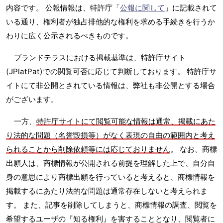
内容です。 公報情報は、特許庁「
公報に関して
」に記載されて
いる通り、権利者が独占排他的な権利を求める手続きを行うか
わりに広く公示されるべきものです。
ブランドテラスにおける掲載基準は、特許庁サイト
(JPlatPat)での閲覧可否に応じて判断しております。 特許庁サ
イトにて非公開とされている情報は、弊社も非公開とする場合
がございます。
一方、
特許庁サイトにて閲覧可能な情報は通常、掲載にあた
り法的な問題（名誉毀損等）がなく表現の自由の範囲内と考え
られることから削除依頼等には応じておりません
。 なお、商標
出願人は、商標情報が公開される前提を理解した上で、自分自
身の意思により商標出願を行っていると考えると、商標情報を
掲載するにあたり法的な問題は通常存在しないと考えられま
す。 また、記事を削除してしまうと、商標情報の調査、閲覧を
希望するユーザの『知る権利』を害することとなり、閲覧者に