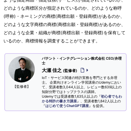
どのような商標区分が指定されているのか、どのような称呼
(呼称)・ネーミングの商標(商標出願・登録商標)があるのか、
どのような文字商標の商標(商標出願・登録商標)があるのか、
どのような企業・組織が商標(商標出願・登録商標)を保有して
いるのか、商標情報を調査することができます。
パテント・インテグレーション株式会社 CEO/弁理
士
大瀬 佳之
(監修者)
IoT・サービス関連の特許実務を専門とする弁理
士。 企業向けオンライン学習講座のUdemyにおい
【監修者】
て、受講者数3,044人以上、レビュー数639以上の
知財分野ではトップクラスの講師。
Udemyでは受講者数1,635人以上の『
初心者でもわ
かる特許の書き方講座
』、受講者数1,842人以上の
『
はじめて使うChatGPT講座
』を提供。