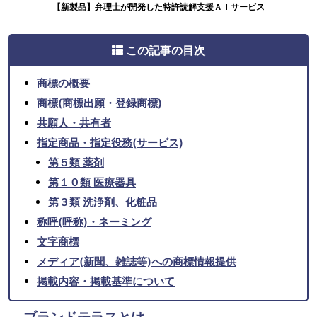
【新製品】弁理士が開発した特許読解支援ＡＩサービス
この記事の目次
商標の概要
商標(商標出願・登録商標)
共願人・共有者
指定商品・指定役務(サービス)
第５類 薬剤
第１０類 医療器具
第３類 洗浄剤、化粧品
称呼(呼称)・ネーミング
文字商標
メディア(新聞、雑誌等)への商標情報提供
掲載内容・掲載基準について