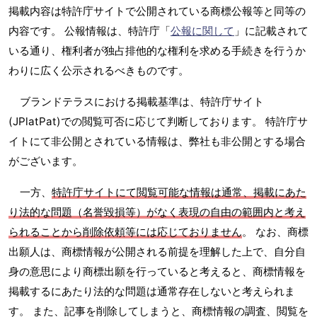
掲載内容は特許庁サイトで公開されている商標公報等と同等の
内容です。 公報情報は、特許庁「
公報に関して
」に記載されて
いる通り、権利者が独占排他的な権利を求める手続きを行うか
わりに広く公示されるべきものです。
ブランドテラスにおける掲載基準は、特許庁サイト
(JPlatPat)での閲覧可否に応じて判断しております。 特許庁サ
イトにて非公開とされている情報は、弊社も非公開とする場合
がございます。
一方、
特許庁サイトにて閲覧可能な情報は通常、掲載にあた
り法的な問題（名誉毀損等）がなく表現の自由の範囲内と考え
られることから削除依頼等には応じておりません
。 なお、商標
出願人は、商標情報が公開される前提を理解した上で、自分自
身の意思により商標出願を行っていると考えると、商標情報を
掲載するにあたり法的な問題は通常存在しないと考えられま
す。 また、記事を削除してしまうと、商標情報の調査、閲覧を