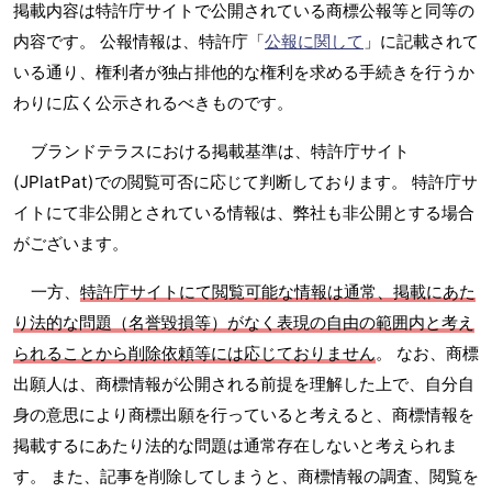
掲載内容は特許庁サイトで公開されている商標公報等と同等の
内容です。 公報情報は、特許庁「
公報に関して
」に記載されて
いる通り、権利者が独占排他的な権利を求める手続きを行うか
わりに広く公示されるべきものです。
ブランドテラスにおける掲載基準は、特許庁サイト
(JPlatPat)での閲覧可否に応じて判断しております。 特許庁サ
イトにて非公開とされている情報は、弊社も非公開とする場合
がございます。
一方、
特許庁サイトにて閲覧可能な情報は通常、掲載にあた
り法的な問題（名誉毀損等）がなく表現の自由の範囲内と考え
られることから削除依頼等には応じておりません
。 なお、商標
出願人は、商標情報が公開される前提を理解した上で、自分自
身の意思により商標出願を行っていると考えると、商標情報を
掲載するにあたり法的な問題は通常存在しないと考えられま
す。 また、記事を削除してしまうと、商標情報の調査、閲覧を