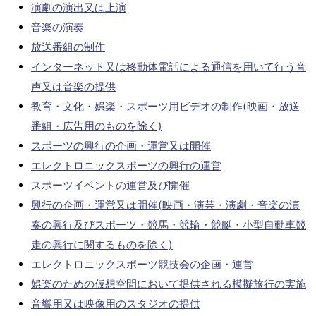
演劇の演出又は上演
音楽の演奏
放送番組の制作
インターネット又は移動体電話による通信を用いて行う音
声又は音楽の提供
教育・文化・娯楽・スポーツ用ビデオの制作(映画・放送
番組・広告用のものを除く)
スポーツの興行の企画・運営又は開催
エレクトロニックスポーツの興行の運営
スポーツイベントの運営及び開催
興行の企画・運営又は開催(映画・演芸・演劇・音楽の演
奏の興行及びスポーツ・競馬・競輪・競艇・小型自動車競
走の興行に関するものを除く)
エレクトロニックスポーツ競技会の企画・運営
娯楽のための仮想空間において提供される模擬旅行の実施
音響用又は映像用のスタジオの提供