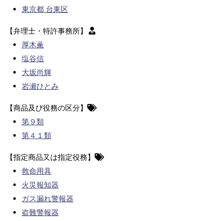
東京都 台東区
【弁理士・特許事務所】
厚木薫
塩谷信
大坂尚輝
岩瀬ひとみ
【商品及び役務の区分】
第９類
第４１類
【指定商品又は指定役務】
救命用具
火災報知器
ガス漏れ警報器
盗難警報器