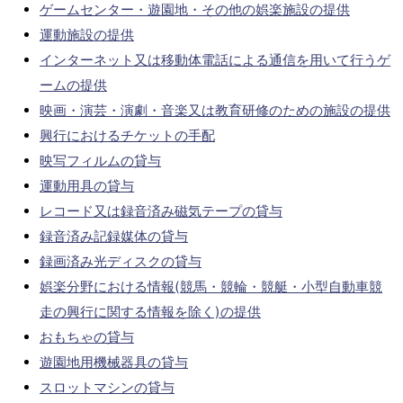
ゲームセンター・遊園地・その他の娯楽施設の提供
運動施設の提供
インターネット又は移動体電話による通信を用いて行うゲ
ームの提供
映画・演芸・演劇・音楽又は教育研修のための施設の提供
興行におけるチケットの手配
映写フィルムの貸与
運動用具の貸与
レコード又は録音済み磁気テープの貸与
録音済み記録媒体の貸与
録画済み光ディスクの貸与
娯楽分野における情報(競馬・競輪・競艇・小型自動車競
走の興行に関する情報を除く)の提供
おもちゃの貸与
遊園地用機械器具の貸与
スロットマシンの貸与