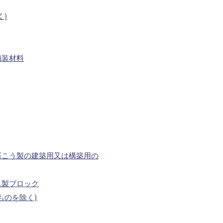
く)
舗装材料
石こう製の建築用又は構築用の
ス製ブロック
ものを除く)