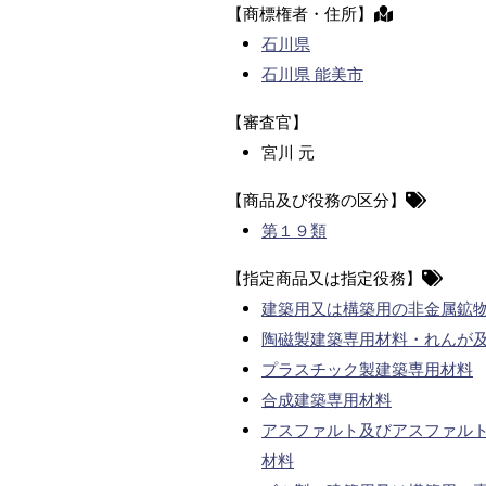
【商標権者・住所】
石川県
石川県 能美市
【審査官】
宮川 元
【商品及び役務の区分】
第１９類
【指定商品又は指定役務】
建築用又は構築用の非金属鉱
陶磁製建築専用材料・れんが
プラスチック製建築専用材料
合成建築専用材料
アスファルト及びアスファル
材料