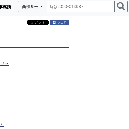
商標番号
事務所
シェア
ワラ
瓦