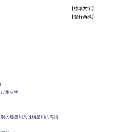
【標準文字】
【登録商標】
物
及び耐火物
ト製の建築用又は構築用の専用