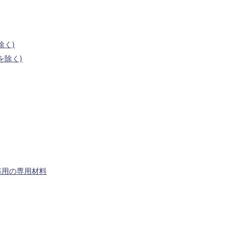
除く)
を除く)
築用の専用材料