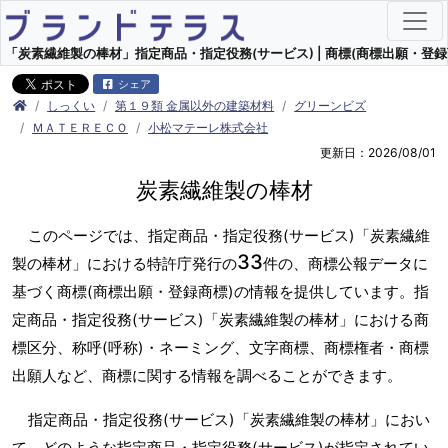
「炭素繊維製の棒材」指定商品・指定役務(サービス) | 商標(商標出願・登録
シェア
しっくい
第１９類 金属以外の建築材料
グリーンビズ
ＭＡＴＥＲＥＣＯ
小松マテーレ株式会社
更新日：2026/08/01
炭素繊維製の棒材
このページでは、指定商品・指定役務(サービス)「炭素繊維
33
製の棒材」における特許庁発行の
件の、商標公報データに
基づく商標(商標出願・登録商標)の情報を提供しています。指
定商品・指定役務(サービス)「炭素繊維製の棒材」における商
標区分、称呼(呼称)・ネーミング、文字商標、商標権者・商標
出願人など、商標に関する情報を調べることができます。
指定商品・指定役務(サービス)「炭素繊維製の棒材」におい
て、どのような指定商品・指定役務(サービス)が指定されてい