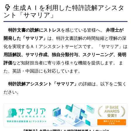
生成ＡＩを利用した特許読解アシスタ
ント「サマリア」
特許文書の読解にストレス
を感じている皆様へ。
弁理士が
開発した「サマリア」
は、特許文書読解の時間短縮と理解の深
化を実現するＡＩアシスタントサービスです。 「サマリア」は
用語解説、サマリ作成、独自分類付与、スクリーニング、発明
評価
など知財担当者に寄り添う様々な機能を提供します。 ま
た、英語・中国語にも対応しています。
特許読解アシスタント「サマリア」
の詳細は、以下をご覧く
ださい。