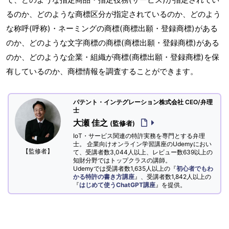
るのか、どのような商標区分が指定されているのか、どのよう
な称呼(呼称)・ネーミングの商標(商標出願・登録商標)がある
のか、どのような文字商標の商標(商標出願・登録商標)がある
のか、どのような企業・組織が商標(商標出願・登録商標)を保
有しているのか、商標情報を調査することができます。
パテント・インテグレーション株式会社 CEO/弁理
士
大瀬 佳之
(監修者)
IoT・サービス関連の特許実務を専門とする弁理
士。 企業向けオンライン学習講座のUdemyにおい
【監修者】
て、受講者数3,044人以上、レビュー数639以上の
知財分野ではトップクラスの講師。
Udemyでは受講者数1,635人以上の『
初心者でもわ
かる特許の書き方講座
』、受講者数1,842人以上の
『
はじめて使うChatGPT講座
』を提供。