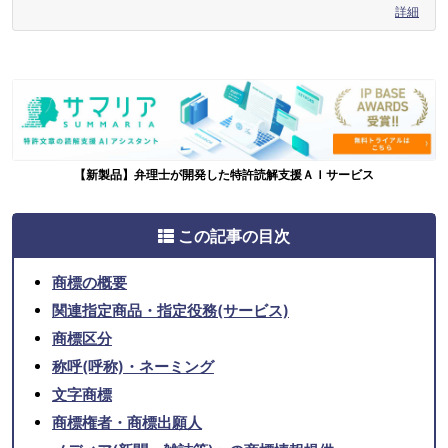
詳細
【新製品】弁理士が開発した特許読解支援ＡＩサービス
この記事の目次
商標の概要
関連指定商品・指定役務(サービス)
商標区分
称呼(呼称)・ネーミング
文字商標
商標権者・商標出願人