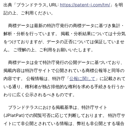
出典「ブランドテラス, URL:
https://patent-i.com/tm/
」を明
記の上、ご利用ください。
商標データは最新の特許庁発行の商標データに基づき集計・
解析・分析を行っています。 掲載・分析結果については十分気
をつけておりますが、データの正否については保証していませ
ん。 ご理解の上、ご利用をお願いいたします。
商標データは全て特許庁発行の公開データに基づいており、
掲載内容は特許庁サイトで公開されている商標公報等と同等の
内容です。 公報情報は、特許庁「
公報に関して
」に記載されて
いる通り、権利者が独占排他的な権利を求める手続きを行うか
わりに広く公示されるべきものです。
ブランドテラスにおける掲載基準は、特許庁サイト
(JPlatPat)での閲覧可否に応じて判断しております。 特許庁サ
イトにて非公開とされている情報は、弊社も非公開とする場合