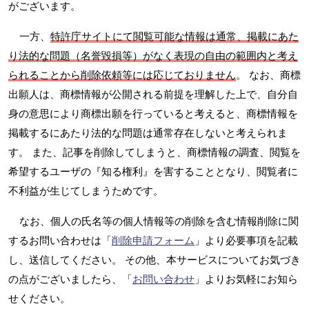
がございます。
一方、
特許庁サイトにて閲覧可能な情報は通常、掲載にあた
り法的な問題（名誉毀損等）がなく表現の自由の範囲内と考え
られることから削除依頼等には応じておりません
。 なお、商標
出願人は、商標情報が公開される前提を理解した上で、自分自
身の意思により商標出願を行っていると考えると、商標情報を
掲載するにあたり法的な問題は通常存在しないと考えられま
す。 また、記事を削除してしまうと、商標情報の調査、閲覧を
希望するユーザの『知る権利』を害することとなり、閲覧者に
不利益が生じてしまうためです。
なお、個人の氏名等の個人情報等の削除を含む情報削除に関
するお問い合わせは「
削除申請フォーム
」より必要事項を記載
し、送信してください。 その他、本サービスについてお気づき
の点がございましたら、「
お問い合わせ
」よりお気軽にお知ら
せください。