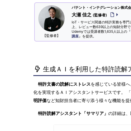
パテント・インテグレーション株式会社
大瀬 佳之
(監修者)
IoT・サービス関連の特許実務を専門
上、レビュー数639以上の知財分野
Udemyでは受講者数1,635人以上の『
【監修者】
講座
』を提供。
生成ＡＩを利用した特許読解
特許文書の読解にストレス
を感じている皆様
化を実現するＡＩアシスタントサービスです。 
明評価
など知財担当者に寄り添う様々な機能を提
特許読解アシスタント「サマリア」
の詳細は、