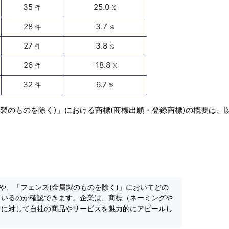
35
25.0
件
%
28
3.7
件
%
27
3.8
件
%
26
-18.8
件
%
32
6.7
件
%
属製のものを除く)」における商標(商標出願・登録商標)の概要は、
や、「フェンス(金属製のものを除く)」においてどの
ているのか確認できます。企業は、商標（ネーミングや
者に対して自社の商品やサービスを魅力的にアピールし