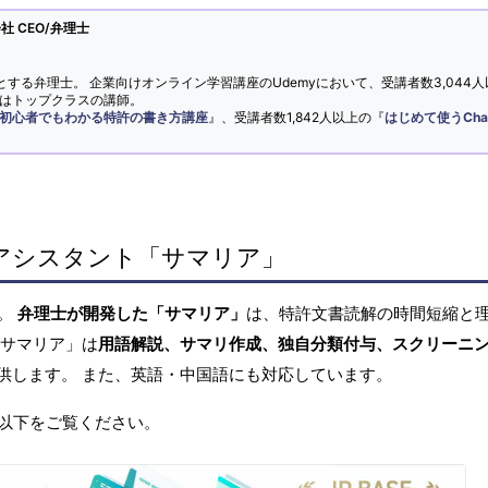
 CEO/弁理士
とする弁理士。 企業向けオンライン学習講座のUdemyにおいて、受講者数3,044人
ではトップクラスの講師。
初心者でもわかる特許の書き方講座
』、受講者数1,842人以上の『
はじめて使うCha
アシスタント「サマリア」
へ。
弁理士が開発した「サマリア」
は、特許文書読解の時間短縮と
「サマリア」は
用語解説、サマリ作成、独自分類付与、スクリーニ
供します。 また、英語・中国語にも対応しています。
以下をご覧ください。