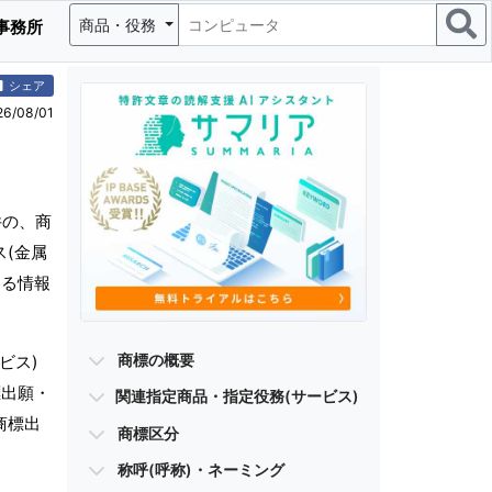
商品・役務
事務所
シェア
/08/01
件の、商
ス(金属
する情報
商標の概要
ビス)
標出願・
関連指定商品・指定役務(サービス)
商標出
商標区分
称呼(呼称)・ネーミング