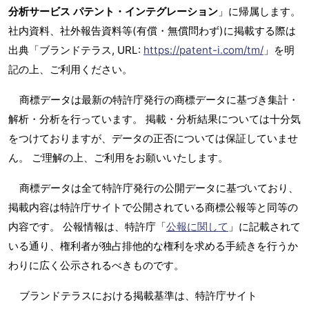
分析サービス パテント・インテグレーション
」に帰属します。
社内資料、社外報告資料等(有償・無償問わず)に掲載する際は
出典「ブランドテラス, URL:
https://patent-i.com/tm/
」を明
記の上、ご利用ください。
商標データは最新の特許庁発行の商標データに基づき集計・
解析・分析を行っています。 掲載・分析結果については十分気
をつけておりますが、データの正否については保証していませ
ん。 ご理解の上、ご利用をお願いいたします。
商標データは全て特許庁発行の公開データに基づいており、
掲載内容は特許庁サイトで公開されている商標公報等と同等の
内容です。 公報情報は、特許庁「
公報に関して
」に記載されて
いる通り、権利者が独占排他的な権利を求める手続きを行うか
わりに広く公示されるべきものです。
ブランドテラスにおける掲載基準は、特許庁サイト