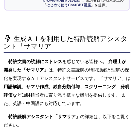
かる特許の書き方講座
』、受講者数1,842人以上の
『
はじめて使うChatGPT講座
』を提供。
生成ＡＩを利用した特許読解アシスタ
ント「サマリア」
特許文書の読解にストレス
を感じている皆様へ。
弁理士が
開発した「サマリア」
は、特許文書読解の時間短縮と理解の深
化を実現するＡＩアシスタントサービスです。 「サマリア」は
用語解説、サマリ作成、独自分類付与、スクリーニング、発明
評価
など知財担当者に寄り添う様々な機能を提供します。 ま
た、英語・中国語にも対応しています。
特許読解アシスタント「サマリア」
の詳細は、以下をご覧く
ださい。