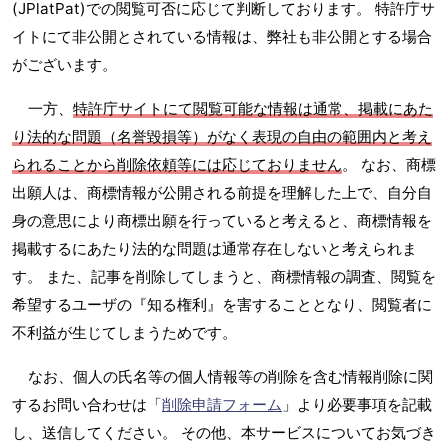
(JPlatPat)での閲覧可否に応じて判断しております。 特許庁サ
イトにて非公開とされている情報は、弊社も非公開とする場合
がございます。
一方、
特許庁サイトにて閲覧可能な情報は通常、掲載にあた
り法的な問題（名誉毀損等）がなく表現の自由の範囲内と考え
られることから削除依頼等には応じておりません
。 なお、商標
出願人は、商標情報が公開される前提を理解した上で、自分自
身の意思により商標出願を行っていると考えると、商標情報を
掲載するにあたり法的な問題は通常存在しないと考えられま
す。 また、記事を削除してしまうと、商標情報の調査、閲覧を
希望するユーザの『知る権利』を害することとなり、閲覧者に
不利益が生じてしまうためです。
なお、個人の氏名等の個人情報等の削除を含む情報削除に関
するお問い合わせは「
削除申請フォーム
」より必要事項を記載
し、送信してください。 その他、本サービスについてお気づき