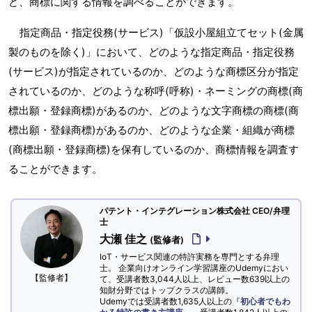
ど、商標に関する情報を調べることができます。
指定商品・指定役務(サービス)「仮設小屋組立てセット(金属
製のものを除く)」において、どのような指定商品・指定役務
(サービス)が指定されているのか、どのような商標区分が指定
されているのか、どのような称呼(呼称)・ネーミングの商標(商
標出願・登録商標)があるのか、どのような文字商標の商標(商
標出願・登録商標)があるのか、どのような企業・組織が商標
(商標出願・登録商標)を保有しているのか、商標情報を調査す
ることができます。
パテント・インテグレーション株式会社 CEO/弁理
士
大瀬 佳之
(監修者)
IoT・サービス関連の特許実務を専門とする弁理
士。 企業向けオンライン学習講座のUdemyにおい
【監修者】
て、受講者数3,044人以上、レビュー数639以上の
知財分野ではトップクラスの講師。
Udemyでは受講者数1,635人以上の『
初心者でもわ