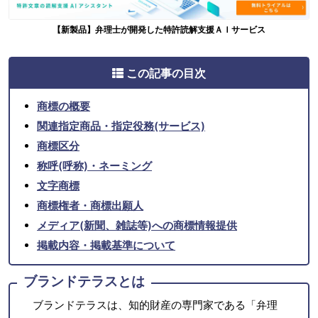
【新製品】弁理士が開発した特許読解支援ＡＩサービス
この記事の目次
商標の概要
関連指定商品・指定役務(サービス)
商標区分
称呼(呼称)・ネーミング
文字商標
商標権者・商標出願人
メディア(新聞、雑誌等)への商標情報提供
掲載内容・掲載基準について
ブランドテラスとは
ブランドテラスは、知的財産の専門家である「弁理