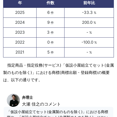
年
件数
前年比
2025
6
-33.3
件
%
2024
9
200.0
件
%
2023
3
-
件
%
2022
0
-100.0
件
%
2021
5
-
件
%
指定商品・指定役務(サービス)「仮設小屋組立てセット(金属
製のものを除く)」における商標(商標出願・登録商標)の概要
は、以下の通りです。
弁理士
大瀬 佳之のコメント
「仮設小屋組立てセット(金属製のものを除く)」における商標