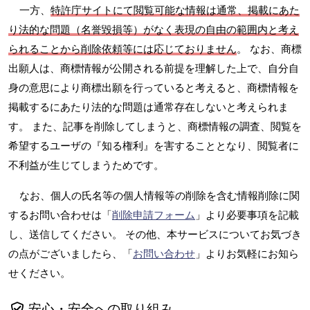
一方、
特許庁サイトにて閲覧可能な情報は通常、掲載にあた
り法的な問題（名誉毀損等）がなく表現の自由の範囲内と考え
られることから削除依頼等には応じておりません
。 なお、商標
出願人は、商標情報が公開される前提を理解した上で、自分自
身の意思により商標出願を行っていると考えると、商標情報を
掲載するにあたり法的な問題は通常存在しないと考えられま
す。 また、記事を削除してしまうと、商標情報の調査、閲覧を
希望するユーザの『知る権利』を害することとなり、閲覧者に
不利益が生じてしまうためです。
なお、個人の氏名等の個人情報等の削除を含む情報削除に関
するお問い合わせは「
削除申請フォーム
」より必要事項を記載
し、送信してください。 その他、本サービスについてお気づき
の点がございましたら、「
お問い合わせ
」よりお気軽にお知ら
せください。
安心・安全への取り組み