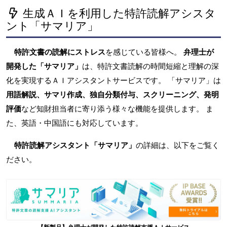
生成ＡＩを利用した特許読解アシスタ
ント「サマリア」
特許文書の読解にストレス
を感じている皆様へ。
弁理士が
開発した「サマリア」
は、特許文書読解の時間短縮と理解の深
化を実現するＡＩアシスタントサービスです。 「サマリア」は
用語解説、サマリ作成、独自分類付与、スクリーニング、発明
評価
など知財担当者に寄り添う様々な機能を提供します。 ま
た、英語・中国語にも対応しています。
特許読解アシスタント「サマリア」
の詳細は、以下をご覧く
ださい。