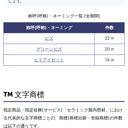
しょう。
称呼(呼称)・ネーミング一覧 (全期間)
称呼(呼称)・ネーミング
件数
ビズ
22
件
グリーンビズ
20
件
ビイアイゼット
14
件
文字商標
指定商品・指定役務(サービス)「セラミック製内壁材」におけ
る代表的な文字商標ごとの、商標(商標出願・登録商標)の件数
は以下の通りです。