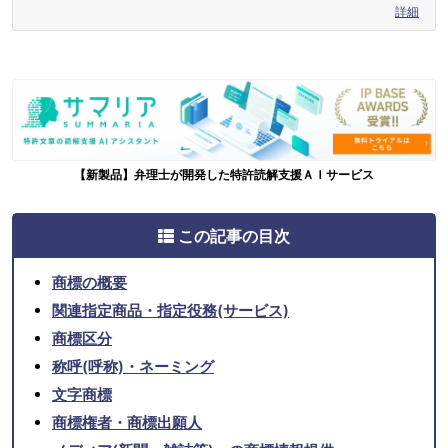
詳細
【新製品】弁理士が開発した特許読解支援ＡＩサービス
この記事の目次
商標の概要
関連指定商品・指定役務(サービス)
商標区分
称呼(呼称)・ネーミング
文字商標
商標権者・商標出願人