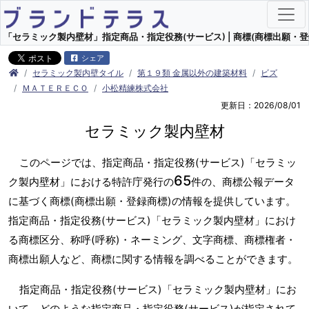
「セラミック製内壁材」指定商品・指定役務(サービス) | 商標(商標出願・登
シェア
セラミック製内壁タイル
第１９類 金属以外の建築材料
ビズ
ＭＡＴＥＲＥＣＯ
小松精練株式会社
更新日：2026/08/01
セラミック製内壁材
このページでは、指定商品・指定役務(サービス)「セラミッ
65
ク製内壁材」における特許庁発行の
件の、商標公報データ
に基づく商標(商標出願・登録商標)の情報を提供しています。
指定商品・指定役務(サービス)「セラミック製内壁材」におけ
る商標区分、称呼(呼称)・ネーミング、文字商標、商標権者・
商標出願人など、商標に関する情報を調べることができます。
指定商品・指定役務(サービス)「セラミック製内壁材」にお
いて、どのような指定商品・指定役務(サービス)が指定されて