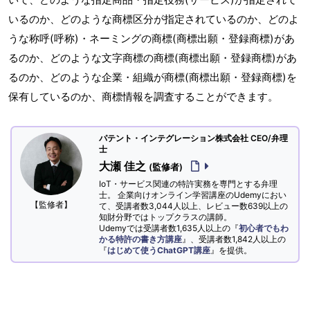
いるのか、どのような商標区分が指定されているのか、どのよ
うな称呼(呼称)・ネーミングの商標(商標出願・登録商標)があ
るのか、どのような文字商標の商標(商標出願・登録商標)があ
るのか、どのような企業・組織が商標(商標出願・登録商標)を
保有しているのか、商標情報を調査することができます。
パテント・インテグレーション株式会社 CEO/弁理
士
大瀬 佳之
(監修者)
IoT・サービス関連の特許実務を専門とする弁理
士。 企業向けオンライン学習講座のUdemyにおい
【監修者】
て、受講者数3,044人以上、レビュー数639以上の
知財分野ではトップクラスの講師。
Udemyでは受講者数1,635人以上の『
初心者でもわ
かる特許の書き方講座
』、受講者数1,842人以上の
『
はじめて使うChatGPT講座
』を提供。