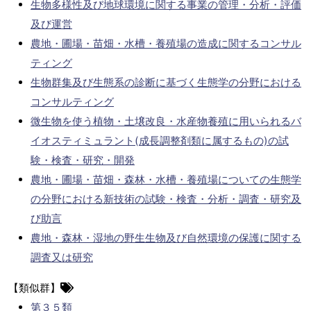
生物多様性及び地球環境に関する事業の管理・分析・評価
及び運営
農地・圃場・苗畑・水槽・養殖場の造成に関するコンサル
ティング
生物群集及び生態系の診断に基づく生態学の分野における
コンサルティング
微生物を使う植物・土壌改良・水産物養殖に用いられるバ
イオスティミュラント(成長調整剤類に属するもの)の試
験・検査・研究・開発
農地・圃場・苗畑・森林・水槽・養殖場についての生態学
の分野における新技術の試験・検査・分析・調査・研究及
び助言
農地・森林・湿地の野生生物及び自然環境の保護に関する
調査又は研究
【類似群】
第３５類