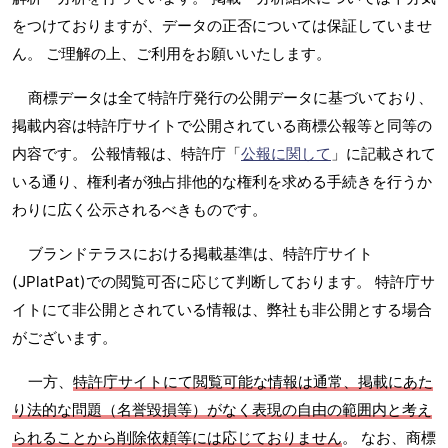
をつけておりますが、データの正否については保証していませ
ん。 ご理解の上、ご利用をお願いいたします。
商標データは全て特許庁発行の公開データに基づいており、
掲載内容は特許庁サイトで公開されている商標公報等と同等の
内容です。 公報情報は、特許庁「
公報に関して
」に記載されて
いる通り、権利者が独占排他的な権利を求める手続きを行うか
わりに広く公示されるべきものです。
ブランドテラスにおける掲載基準は、特許庁サイト
(JPlatPat)での閲覧可否に応じて判断しております。 特許庁サ
イトにて非公開とされている情報は、弊社も非公開とする場合
がございます。
一方、
特許庁サイトにて閲覧可能な情報は通常、掲載にあた
り法的な問題（名誉毀損等）がなく表現の自由の範囲内と考え
られることから削除依頼等には応じておりません
。 なお、商標